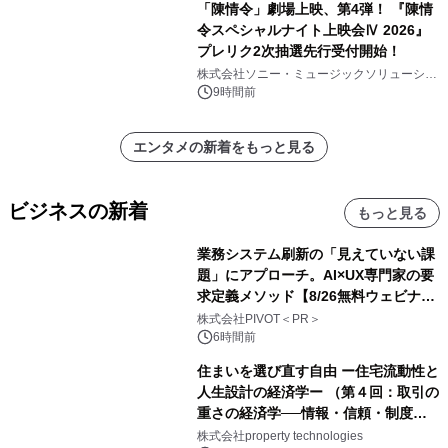
「陳情令」劇場上映、第4弾！ 『陳情
令スペシャルナイト上映会Ⅳ 2026』
プレリク2次抽選先行受付開始！
株式会社ソニー・ミュージックソリューショ
ンズ
9時間前
エンタメの新着をもっと見る
ビジネスの新着
もっと見る
業務システム刷新の「見えていない課
題」にアプローチ。AI×UX専門家の要
求定義メソッド【8/26無料ウェビナ
ー】株式会社PIVOT
株式会社PIVOT＜PR＞
6時間前
住まいを選び直す自由 ー住宅流動性と
人生設計の経済学ー （第４回：取引の
重さの経済学──情報・信頼・制度を
PropTechはどう組み替えるか）｜
株式会社property technologies