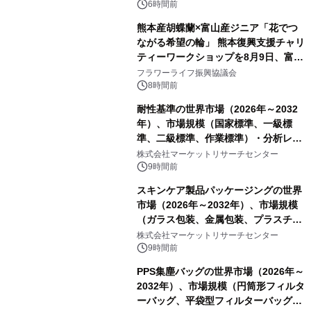
PropTech-Lab
6時間前
熊本産胡蝶蘭×富山産ジニア「花でつ
ながる希望の輪」 熊本復興支援チャリ
ティーワークショップを8月9日、富
山・射水で開催
フラワーライフ振興協議会
8時間前
耐性基準の世界市場（2026年～2032
年）、市場規模（国家標準、一級標
準、二級標準、作業標準）・分析レポ
ートを発表
株式会社マーケットリサーチセンター
9時間前
スキンケア製品パッケージングの世界
市場（2026年～2032年）、市場規模
（ガラス包装、金属包装、プラスチッ
ク包装、その他）・分析レポートを発
株式会社マーケットリサーチセンター
表
9時間前
PPS集塵バッグの世界市場（2026年～
2032年）、市場規模（円筒形フィルタ
ーバッグ、平袋型フィルターバッグ、