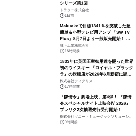
シリーズ第1回
3
トラタニ株式会社
1日前
Makuakeで目標1341％を突破した超
簡単＆小型テレビ用アンプ 「SW TV
Plus」8月7日より一般販売開始！ ケ
4
ーブル1本つなぐだけ、テレビの音が
城下工業株式会社
ぐっと豊かに
16時間前
1833年に英国王室御用達を賜った世界
初のウイスキー 『ロイヤル・ブラック
ラ』の旗艦店が2026年6月新宿に誕
5
生 バカルディ ジャパンと連携した
株式会社ティグリス
没入型バー「BAR Arca」
17時間前
「陳情令」劇場上映、第4弾！ 『陳情
令スペシャルナイト上映会Ⅳ 2026』
プレリク2次抽選先行受付開始！
6
株式会社ソニー・ミュージックソリューショ
ンズ
9時間前