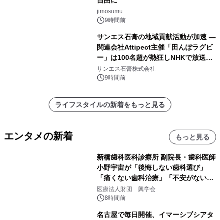
自由に
jimosumu
9時間前
サンエス石膏の地域貢献活動が加速 ―
関連会社Attipect主催「田んぼラグビ
ー」は100名超が熱狂しNHKで放送さ
れました。
サンエス石膏株式会社
9時間前
ライフスタイルの新着をもっと見る
エンタメの新着
もっと見る
新橋歯科医科診療所 副院長・歯科医師
小野宇宙が「後悔しない歯科選び」
「痛くない歯科治療」「不安がない治
療計画」をテーマに専門監修
医療法人財団 興学会
8時間前
名古屋で毎日開催、イマーシブシアタ