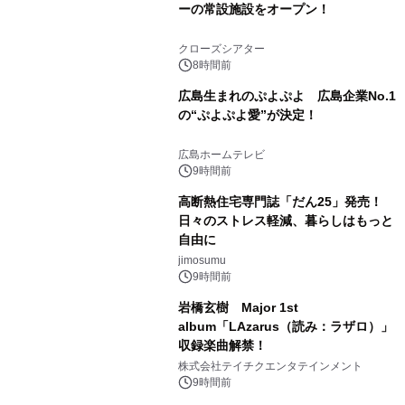
ーの常設施設をオープン！
クローズシアター
8時間前
広島生まれのぷよぷよ 広島企業No.1
の“ぷよぷよ愛”が決定！
広島ホームテレビ
9時間前
高断熱住宅専門誌「だん25」発売！
日々のストレス軽減、暮らしはもっと
自由に
jimosumu
9時間前
岩橋玄樹 Major 1st
album「LAzarus（読み：ラザロ）」
収録楽曲解禁！
株式会社テイチクエンタテインメント
9時間前