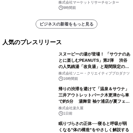
プリーツフィルターバッグ、その
株式会社マーケットリサーチセンター
他）・分析レポートを発表
9時間前
ビジネスの新着をもっと見る
人気のプレスリリース
スヌーピーの湯が登場！ 「サウナのあ
とに楽しむPEANUTS」第2弾 渋谷
の人気銭湯「改良湯」と期間限定のコ
1
ラボレーション サウナイキタイコラ
株式会社ソニー・クリエイティブプロダクツ
ボグッズも発売決定！
16時間前
帰りの渋滞を避けて「温泉＆サウナ」
三井アウトレットパーク木更津から車
で約5分 湯舞音 袖ケ浦店が夏フェア
2
メニューを提供
株式会社楽久屋
1日前
眠りづらさの正体──寝ると呼吸が弱
くなる"体の構造"をやさしく解説する