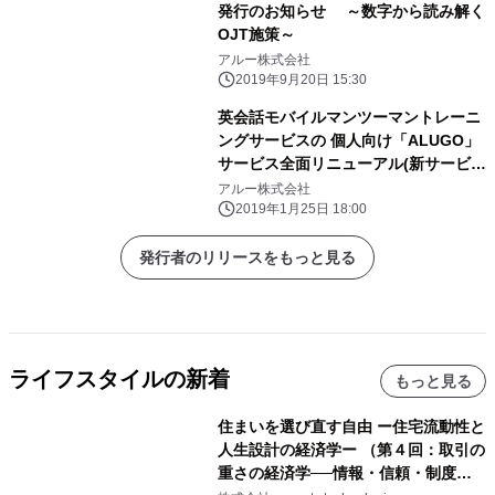
発行のお知らせ ～数字から読み解く
OJT施策～
アルー株式会社
2019年9月20日 15:30
英会話モバイルマンツーマントレーニ
ングサービスの 個人向け「ALUGO」
サービス全面リニューアル(新サービス
リリース)のお知らせ
アルー株式会社
2019年1月25日 18:00
発行者のリリースをもっと見る
ライフスタイルの新着
もっと見る
住まいを選び直す自由 ー住宅流動性と
人生設計の経済学ー （第４回：取引の
重さの経済学──情報・信頼・制度を