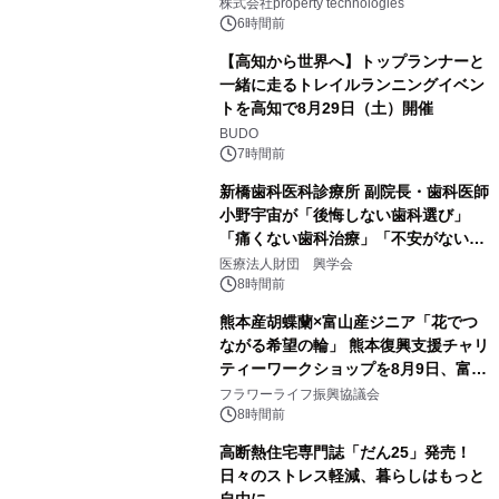
PropTechはどう組み替えるか）｜
株式会社property technologies
PropTech-Lab
6時間前
【高知から世界へ】トップランナーと
一緒に走るトレイルランニングイベン
トを高知で8月29日（土）開催
BUDO
7時間前
新橋歯科医科診療所 副院長・歯科医師
小野宇宙が「後悔しない歯科選び」
「痛くない歯科治療」「不安がない治
療計画」をテーマに専門監修
医療法人財団 興学会
8時間前
熊本産胡蝶蘭×富山産ジニア「花でつ
ながる希望の輪」 熊本復興支援チャリ
ティーワークショップを8月9日、富
山・射水で開催
フラワーライフ振興協議会
8時間前
高断熱住宅専門誌「だん25」発売！
日々のストレス軽減、暮らしはもっと