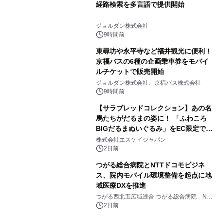
経路検索を多言語で提供開始
ジョルダン株式会社
9時間前
東尋坊や永平寺など福井観光に便利！
京福バスの6種の企画乗車券をモバイ
ルチケットで販売開始
ジョルダン株式会社、京福バス株式会社
9時間前
【サラブレッドコレクション】あの名
馬たちがだるまの姿に！ 「ふわころ
BIGだるまぬいぐるみ」をEC限定で受
注販売開始
株式会社エスケイジャパン
2日前
つがる総合病院とNTTドコモビジネ
ス、院内モバイル環境整備を起点に地
域医療DXを推進
つがる西北五広域連合 つがる総合病院 NTT
ドコモビジネス株式会社
2日前