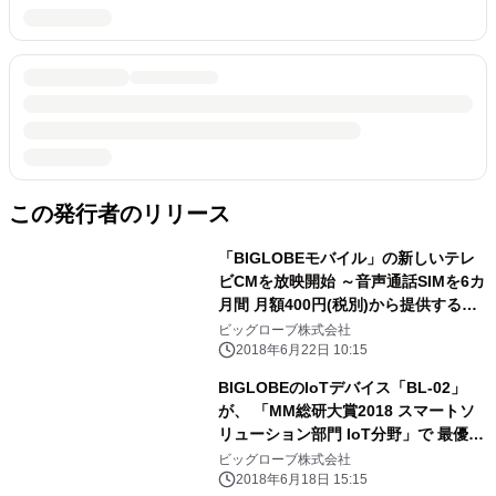
この発行者のリリース
「BIGLOBEモバイル」の新しいテレ
ビCMを放映開始 ～音声通話SIMを6カ
月間 月額400円(税別)から提供する特
典を実施～
ビッグローブ株式会社
2018年6月22日 10:15
BIGLOBEのIoTデバイス「BL-02」
が、 「MM総研大賞2018 スマートソ
リューション部門 IoT分野」で 最優秀
賞を受賞
ビッグローブ株式会社
2018年6月18日 15:15