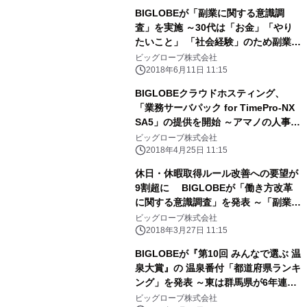
BIGLOBEが「副業に関する意識調
査」を実施 ～30代は「お金」「やり
たいこと」 「社会経験」のため副業を
希望～
ビッグローブ株式会社
2018年6月11日 11:15
BIGLOBEクラウドホスティング、
「業務サーバパック for TimePro-NX
SA5」の提供を開始 ～アマノの人事労
務管理システム向けサーバパックが
ビッグローブ株式会社
Windows Server 2016に対応～
2018年4月25日 11:15
休日・休暇取得ルール改善への要望が
9割超に BIGLOBEが「働き方改革
に関する意識調査」を発表 ～「副業・
兼業の許容」は40代男性、 「長時間
ビッグローブ株式会社
労働対策」は20代男女が導入希望～
2018年3月27日 11:15
BIGLOBEが『第10回 みんなで選ぶ 温
泉大賞』の 温泉番付「都道府県ランキ
ング」を発表 ～東は群馬県が6年連
続、西は兵庫県が初の横綱獲得～
ビッグローブ株式会社