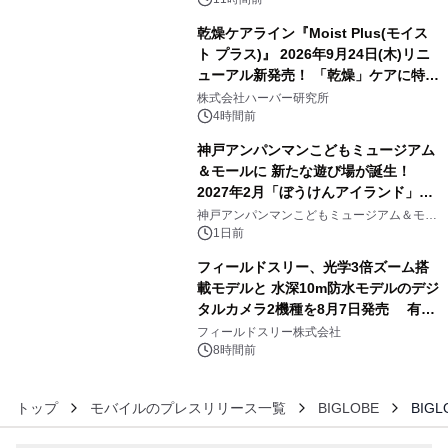
乾燥ケアライン『Moist Plus(モイス
ト プラス)』 2026年9月24日(木)リニ
ューアル新発売！ 「乾燥」ケアに特化
4
し、ライン使いで潤いに満ちた肌へ
株式会社ハーバー研究所
4時間前
神戸アンパンマンこどもミュージアム
＆モールに 新たな遊び場が誕生！
2027年2月「ぼうけんアイランド」が
5
オープン
神戸アンパンマンこどもミュージアム＆モー
ル
1日前
フィールドスリー、光学3倍ズーム搭
載モデルと 水深10m防水モデルのデジ
タルカメラ2機種を8月7日発売 有効
6
約1300万画素、用途別に選べるコンデ
フィールドスリー株式会社
ジ新登場
8時間前
トップ
モバイルのプレスリリース一覧
BIGLOBE
BIG