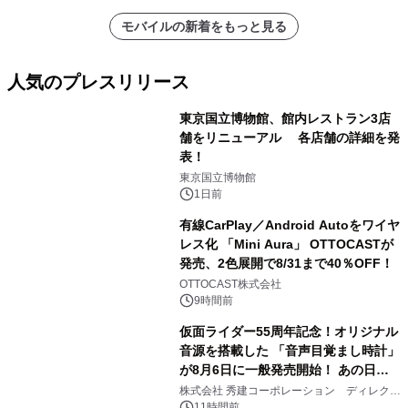
モバイルの新着をもっと見る
人気のプレスリリース
東京国立博物館、館内レストラン3店
舗をリニューアル 各店舗の詳細を発
表！
1
東京国立博物館
1日前
有線CarPlay／Android Autoをワイヤ
レス化 「Mini Aura」 OTTOCASTが
発売、2色展開で8/31まで40％OFF！
2
OTTOCAST株式会社
9時間前
仮面ライダー55周年記念！オリジナル
音源を搭載した 「音声目覚まし時計」
が8月6日に一般発売開始！ あの日の
3
大興奮が今甦る
株式会社 秀建コーポレーション ディレクト
アートギャラリー
11時間前