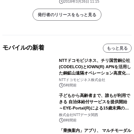
2018年3月26日 11:15
発行者のリリースをもっと見る
モバイルの新着
もっと見る
NTTドコモビジネス、チリ国営銅公社
(CODELCO)とIOWN(R) APNを活用し
た銅鉱山遠隔オペレーション高度化に
向けた調査・実証を開始
NTTドコモビジネス株式会社
5時間前
子どもから高齢者まで、誰もが利用で
きる 自治体給付サービスを提供開始
～EYE-Portal(R)による15歳未満の本
人認証と デジタルデバイド対策で実現
株式会社NTTデータ関西
～
8時間前
「乗換案内」アプリ、 マルチモーダル