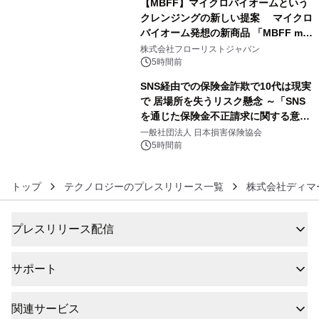
【MBFF】マイクロバイオームという
クレンジングの新しい提案 マイクロ
バイオーム発想の新商品 「MBFF mb
5
クレンジングPRO」を2026年8月6日
株式会社フローリストジャパン
発売
5時間前
SNS経由での保険金詐欺で10代は現実
で 居場所を失うリスク懸念 ～「SNS
を通じた保険金不正請求に関する意識
6
調査」を実施、 認知度の低さも浮き彫
一般社団法人 日本損害保険協会
りに～
5時間前
トップ
テクノロジーのプレスリリース一覧
株式会社ディマ
プレスリリース配信
サポート
関連サービス