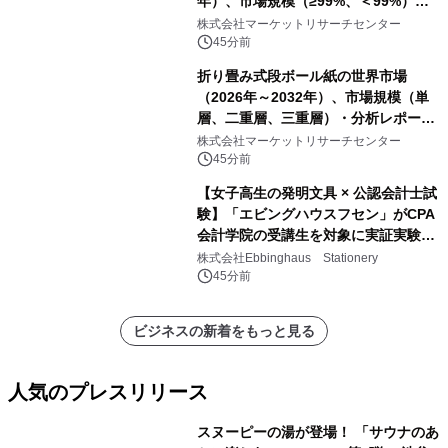
年）、市場規模（≥99%、＜99%）・
分析レポートを発表
株式会社マーケットリサーチセンター
45分前
折り畳み式段ボール紙の世界市場
（2026年～2032年）、市場規模（単
層、二重層、三重層）・分析レポート
を発表
株式会社マーケットリサーチセンター
45分前
【女子高生の発明文具 × 公認会計士試
験】「エビングハウスフセン」がCPA
会計学院の受講生を対象に実証実験を
実施
株式会社Ebbinghaus Stationery
45分前
ビジネスの新着をもっと見る
人気のプレスリリース
スヌーピーの湯が登場！ 「サウナのあ