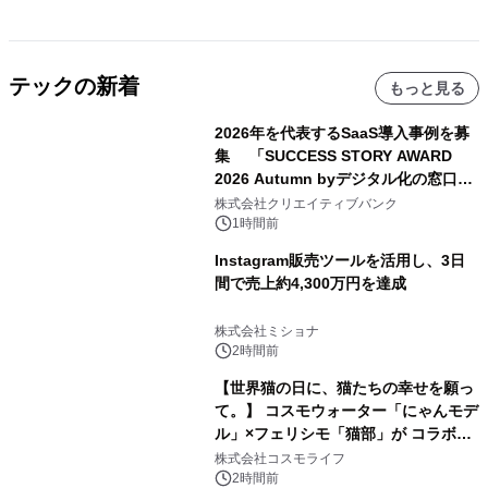
テックの新着
もっと見る
2026年を代表するSaaS導入事例を募
集 「SUCCESS STORY AWARD
2026 Autumn byデジタル化の窓口」
開催
株式会社クリエイティブバンク
1時間前
Instagram販売ツールを活用し、3日
間で売上約4,300万円を達成
株式会社ミショナ
2時間前
【世界猫の日に、猫たちの幸せを願っ
て。】 コスモウォーター「にゃんモデ
ル」×フェリシモ「猫部」が コラボキ
ャンペーンを実施
株式会社コスモライフ
2時間前