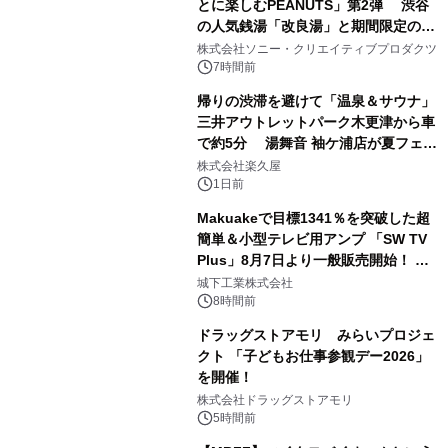
とに楽しむPEANUTS」第2弾 渋谷
の人気銭湯「改良湯」と期間限定のコ
1
ラボレーション サウナイキタイコラ
株式会社ソニー・クリエイティブプロダクツ
ボグッズも発売決定！
7時間前
帰りの渋滞を避けて「温泉＆サウナ」
三井アウトレットパーク木更津から車
で約5分 湯舞音 袖ケ浦店が夏フェア
2
メニューを提供
株式会社楽久屋
1日前
Makuakeで目標1341％を突破した超
簡単＆小型テレビ用アンプ 「SW TV
Plus」8月7日より一般販売開始！ ケ
3
ーブル1本つなぐだけ、テレビの音が
城下工業株式会社
ぐっと豊かに
8時間前
ドラッグストアモリ みらいプロジェ
クト 「子どもお仕事参観デー2026」
を開催！
4
株式会社ドラッグストアモリ
5時間前