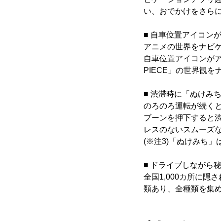
い、おでかけをさら
■ 自車位置アイコン
アニメの世界をナビ
自車位置アイコンが
PIECE」の世界観
■ 渋滞時に「ぬけみ
のろのろ運転が続く
ブーンを押下すると渋
レスのないスムーズ
(※注3)「ぬけみち
■ ドライブしながら
全国1,000カ所に
類あり、全種類を集