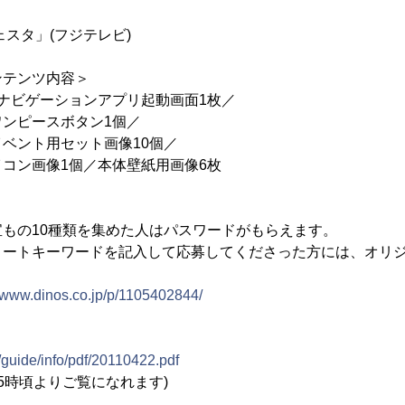
ェスタ」(フジテレビ)
ンテンツ内容＞
ナビゲーションアプリ起動画面1枚／
ンピースボタン1個／
ベント用セット画像10個／
コン画像1個／本体壁紙用画像6枚
もの10種類を集めた人はパスワードがもらえます。
リートキーワードを記入して応募してくださった方には、オリ
//www.dinos.co.jp/p/1105402844/
＞
/guide/info/pdf/20110422.pdf
15時頃よりご覧になれます)