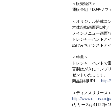
＜販売経路＞
通販番組「DJモノフ
＜オリジナル搭載コ
本体起動画面用1枚／
メインメニュー画面ワ
トレジャーハントとイ
ぬけみちアシストアイ
＜特典＞
トレジャーハントで宝
官製はがきにコンプ
ゼントいたします。
商品詳細URL：
http:
＜ディノスリリース
http://www.dinos.co.jp
(リリースは4月22日