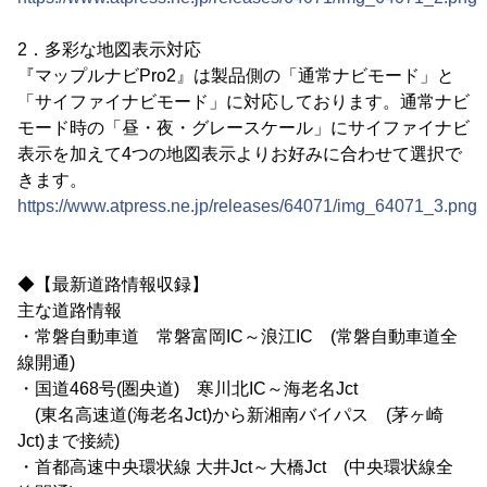
2．多彩な地図表示対応
『マップルナビPro2』は製品側の「通常ナビモード」と
「サイファイナビモード」に対応しております。通常ナビ
モード時の「昼・夜・グレースケール」にサイファイナビ
表示を加えて4つの地図表示よりお好みに合わせて選択で
きます。
https://www.atpress.ne.jp/releases/64071/img_64071_3.png
◆【最新道路情報収録】
主な道路情報
・常磐自動車道 常磐富岡IC～浪江IC (常磐自動車道全
線開通)
・国道468号(圏央道) 寒川北IC～海老名Jct
(東名高速道(海老名Jct)から新湘南バイパス (茅ヶ崎
Jct)まで接続)
・首都高速中央環状線 大井Jct～大橋Jct (中央環状線全