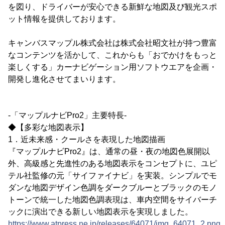
を図り、ドライバーが安心できる新鮮な地図及び観光スポ
ット情報を提供しております。
キャンバスマップル株式会社は株式会社昭文社が持つ豊富
なコンテンツを活かして、これからも「おでかけをもっと
楽しくする」カーナビゲーション用ソフトウエアを企画・
開発し進化させてまいります。
-「マップルナビPro2」主要特長-
◆【多彩な地図表示】
1．近未来感・クールさを表現した地図描画
『マップルナビPro2』は、通常の昼・夜の地図色展開以
外、高級感と先進性のある地図表示をコンセプトに、ユピ
テル社監修の元「サイファイナビ」を実装。シンプルでモ
ダンな地図デザイン色調をダークブルーとブラックのモノ
トーンで統一した地図色調表現は、車内空間をサイバーチ
ックに演出できる新しい地図表示を実現しました。
https://www.atpress.ne.jp/releases/64071/img_64071_2.png