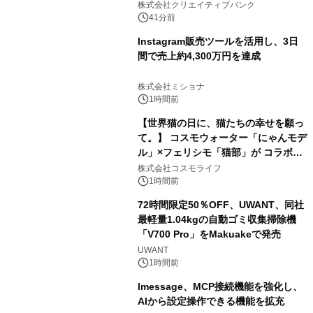
開催
株式会社クリエイティブバンク
41分前
Instagram販売ツールを活用し、3日
間で売上約4,300万円を達成
株式会社ミショナ
1時間前
【世界猫の日に、猫たちの幸せを願っ
て。】 コスモウォーター「にゃんモデ
ル」×フェリシモ「猫部」が コラボキ
ャンペーンを実施
株式会社コスモライフ
1時間前
72時間限定50％OFF、UWANT、同社
最軽量1.04kgの自動ゴミ収集掃除機
「V700 Pro」をMakuakeで発売
UWANT
1時間前
lmessage、MCP接続機能を強化し、
AIから設定操作できる機能を拡充