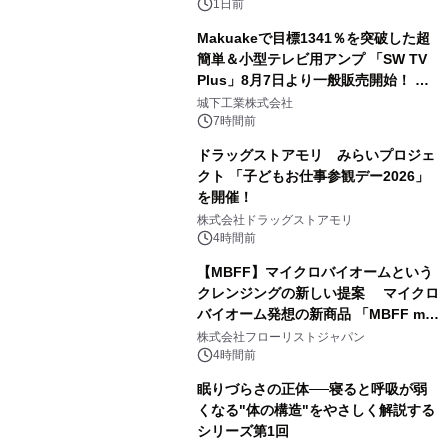
1日前
Makuakeで目標1341％を突破した超
簡単＆小型テレビ用アンプ 「SW TV
Plus」8月7日より一般販売開始！ ケ
3
ーブル1本つなぐだけ、テレビの音が
城下工業株式会社
ぐっと豊かに
7時間前
ドラッグストアモリ みらいプロジェ
クト 「子どもお仕事参観デー2026」
を開催！
4
株式会社ドラッグストアモリ
4時間前
【MBFF】マイクロバイオームという
クレンジングの新しい提案 マイクロ
バイオーム発想の新商品 「MBFF mb
5
クレンジングPRO」を2026年8月6日
株式会社フローリストジャパン
発売
4時間前
眠りづらさの正体──寝ると呼吸が弱
くなる"体の構造"をやさしく解説する
シリーズ第1回
6