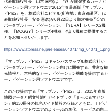
代表取締役社長：山本 幸裕)は、当社が開発するカーナビ
ゲーション用ソフトウエア2015年春最新版『マップルナ
ビPro2』を、株式会社ユピテル(所在地：東京都港区、代
表取締役社長：安楽 憲彦)が6月22日より順次発売予定の
ポータブルカーナビゲーション、【YERA】シリーズ2機
種、【MOGGY】シリーズ4機種、合計6機種に提供するこ
とをお知らせいたします。
https://www.atpress.ne.jp/releases/64071/img_64071_1.png
『マップルナビPro2』はキャンバスマップル株式会社が
ポータブルカーナビゲーション向けに開発する、豊富な観
光情報と、本格的なカーナビゲーション機能を提供するカ
ーナビゲーション用ソフトウエアです。
このたび提供する『マップルナビPro2』は、2015年春版
地図データと昭文社旅行ガイドブック「まっぷるマガジ
ン」約130冊分の観光ガイド情報の収録とともに、ナビゲ
ーションソフトウエアのより一歩の進化、サービスの向上