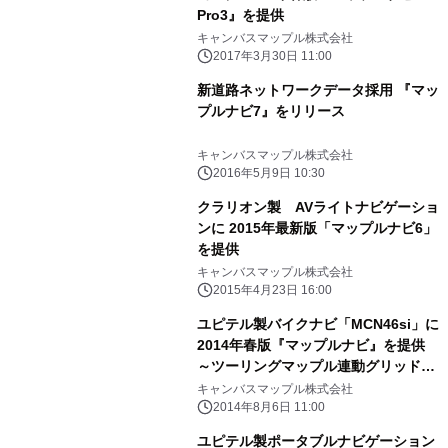
Pro3』を提供
キャンバスマップル株式会社
2017年3月30日 11:00
新道路ネットワークデータ採用 『マッ
プルナビ7』をリリース
キャンバスマップル株式会社
2016年5月9日 10:30
クラリオン製 AVライトナビゲーショ
ンに 2015年最新版「マップルナビ6」
を提供
キャンバスマップル株式会社
2015年4月23日 16:00
ユピテル製バイクナビ「MCN46si」に
2014年春版『マップルナビ』を提供
～ツーリングマップル連動グリッドサ
ーチ機能 新搭載～
キャンバスマップル株式会社
2014年8月6日 11:00
ユピテル製ポータブルナビゲーション