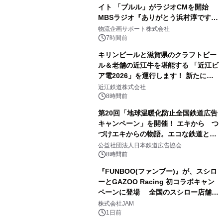
イト 「ブルル」がラジオCMを開始
MBSラジオ『ありがとう浜村淳です』
にて8月1日(土)より
物流企画サポート株式会社
7時間前
キリンビールと滋賀県のクラフトビー
ル＆老舗の近江牛を堪能する 「近江ビ
ア電2026」を運行します！ 新たに
「長濱浪漫ビール」が参加！キリン一
近江鉄道株式会社
番搾り飲み放題が復活！
8時間前
第20回「地球温暖化防止全国鉄道広告
キャンペーン」を開催！ エキから つ
づけエキからの物語。エコな鉄道とと
もに。
公益社団法人日本鉄道広告協会
8時間前
『FUNBOO(ファンブー)』が、スシロ
ーとGAZOO Racing 初コラボキャン
ペーンに登場 全国のスシロー店舗で
GR 4車種の FUNBOO(ミニカー)付き
株式会社JAM
メニューが展開されます
1日前