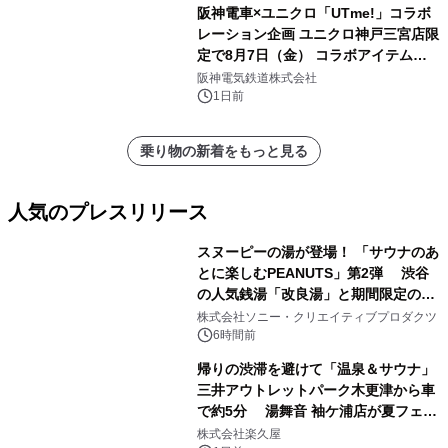
阪神電車×ユニクロ「UTme!」コラボ
レーション企画 ユニクロ神戸三宮店限
定で8月7日（金） コラボアイテムが
発売決定！
阪神電気鉄道株式会社
1日前
乗り物の新着をもっと見る
人気のプレスリリース
スヌーピーの湯が登場！ 「サウナのあ
とに楽しむPEANUTS」第2弾 渋谷
の人気銭湯「改良湯」と期間限定のコ
1
ラボレーション サウナイキタイコラ
株式会社ソニー・クリエイティブプロダクツ
ボグッズも発売決定！
6時間前
帰りの渋滞を避けて「温泉＆サウナ」
三井アウトレットパーク木更津から車
で約5分 湯舞音 袖ケ浦店が夏フェア
2
メニューを提供
株式会社楽久屋