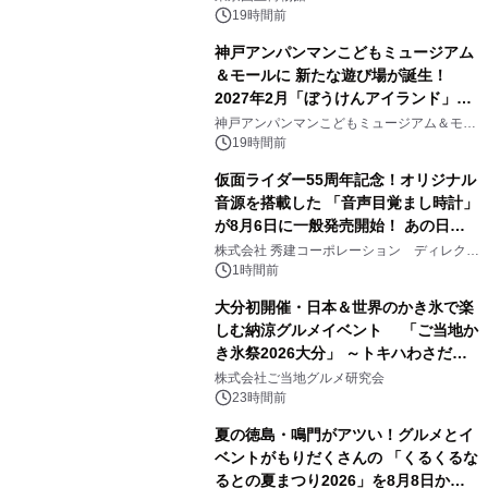
19時間前
神戸アンパンマンこどもミュージアム
＆モールに 新たな遊び場が誕生！
2027年2月「ぼうけんアイランド」が
2
オープン
神戸アンパンマンこどもミュージアム＆モー
ル
19時間前
仮面ライダー55周年記念！オリジナル
音源を搭載した 「音声目覚まし時計」
が8月6日に一般発売開始！ あの日の
3
大興奮が今甦る
株式会社 秀建コーポレーション ディレクト
アートギャラリー
1時間前
大分初開催・日本＆世界のかき氷で楽
しむ納涼グルメイベント 「ご当地か
き氷祭2026大分」 ～トキハわさだタ
4
ウンで8月21日～31日まで11日間限定
株式会社ご当地グルメ研究会
開催～
23時間前
夏の徳島・鳴門がアツい！グルメとイ
ベントがもりだくさんの 「くるくるな
るとの夏まつり2026」を8月8日から9