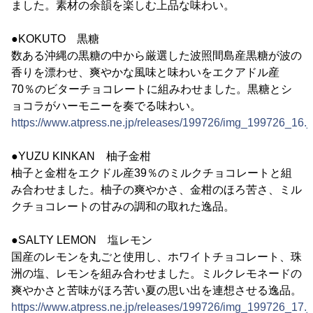
ました。素材の余韻を楽しむ上品な味わい。
●KOKUTO 黒糖
数ある沖縄の黒糖の中から厳選した波照間島産黒糖が波の
香りを漂わせ、爽やかな風味と味わいをエクアドル産
70％のビターチョコレートに組みわせました。黒糖とシ
ョコラがハーモニーを奏でる味わい。
https://www.atpress.ne.jp/releases/199726/img_199726_16.j
●YUZU KINKAN 柚子金柑
柚子と金柑をエクドル産39％のミルクチョコレートと組
み合わせました。柚子の爽やかさ、金柑のほろ苦さ、ミル
クチョコレートの甘みの調和の取れた逸品。
●SALTY LEMON 塩レモン
国産のレモンを丸ごと使用し、ホワイトチョコレート、珠
洲の塩、レモンを組み合わせました。ミルクレモネードの
爽やかさと苦味がほろ苦い夏の思い出を連想させる逸品。
https://www.atpress.ne.jp/releases/199726/img_199726_17.j