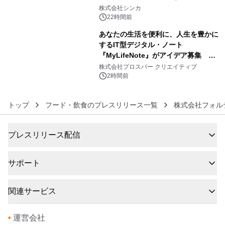
5
日間開催 ～夏限定メニューや大抽選
株式会社シンカ
会、大学芋スティックの振る舞いも～
22時間前
あなたの生活を便利に、人生を豊かに
するIT型デジタル・ノート
『MyLifeNote』がアイデア募集 優
6
秀賞100名に1年間無償試用
株式会社プロスパー クリエイティブ
2時間前
トップ
フード・飲食のプレスリリース一覧
株式会社フォル
プレスリリース配信
サポート
関連サービス
•
運営会社