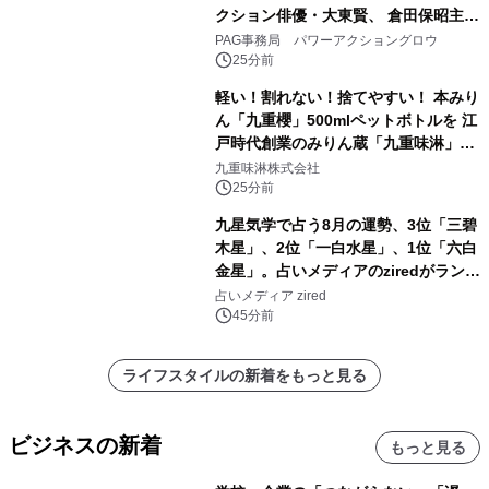
クション俳優・大東賢、 倉田保昭主演
映画『夢物語』で倉田保昭、 サモ・ハ
PAG事務局 パワーアクショングロウ
ン・キンポーと共演 国際舞台へ活躍
25分前
の場を広げる
軽い！割れない！捨てやすい！ 本みり
ん「九重櫻」500mlペットボトルを 江
戸時代創業のみりん蔵「九重味淋」が
8月25日に新発売
九重味淋株式会社
25分前
九星気学で占う8月の運勢、3位「三碧
木星」、2位「一白水星」、1位「六白
金星」。占いメディアのziredがランキ
ングを発表
占いメディア zired
45分前
ライフスタイルの新着をもっと見る
ビジネスの新着
もっと見る