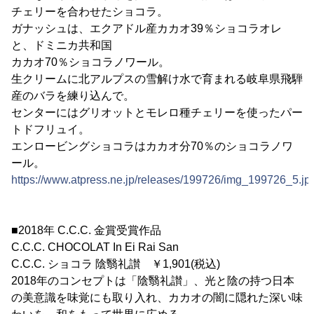
チェリーを合わせたショコラ。
ガナッシュは、エクアドル産カカオ39％ショコラオレ
と、ドミニカ共和国
カカオ70％ショコラノワール。
生クリームに北アルプスの雪解け水で育まれる岐阜県飛騨
産のバラを練り込んで。
センターにはグリオットとモレロ種チェリーを使ったパー
トドフリュイ。
エンロービングショコラはカカオ分70％のショコラノワ
ール。
https://www.atpress.ne.jp/releases/199726/img_199726_5.jp
■2018年 C.C.C. 金賞受賞作品
C.C.C. CHOCOLAT In Ei Rai San
C.C.C. ショコラ 陰翳礼讃 ￥1,901(税込)
2018年のコンセプトは「陰翳礼讃」、光と陰の持つ日本
の美意識を味覚にも取り入れ、カカオの闇に隠れた深い味