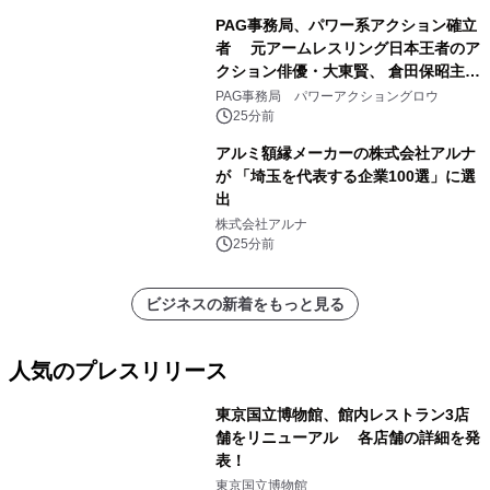
PAG事務局、パワー系アクション確立
者 元アームレスリング日本王者のア
クション俳優・大東賢、 倉田保昭主演
映画『夢物語』で倉田保昭、 サモ・ハ
PAG事務局 パワーアクショングロウ
ン・キンポーと共演 国際舞台へ活躍
25分前
の場を広げる
アルミ額縁メーカーの株式会社アルナ
が 「埼玉を代表する企業100選」に選
出
株式会社アルナ
25分前
ビジネスの新着をもっと見る
人気のプレスリリース
東京国立博物館、館内レストラン3店
舗をリニューアル 各店舗の詳細を発
表！
1
東京国立博物館