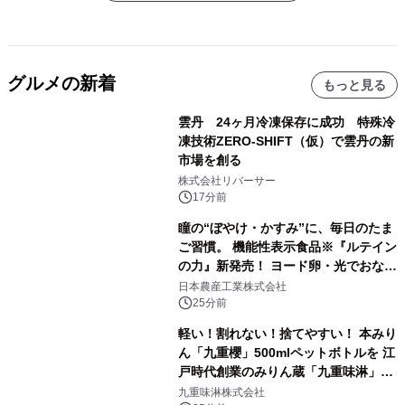
グルメの新着
もっと見る
雲丹 24ヶ月冷凍保存に成功 特殊冷
凍技術ZERO-SHIFT（仮）で雲丹の新
市場を創る
株式会社リバーサー
17分前
瞳の“ぼやけ・かすみ”に、毎日のたま
ご習慣。 機能性表示食品※『ルテイン
の力』新発売！ ヨード卵・光でおなじ
みの日本農産工業より8月以降順次発
日本農産工業株式会社
売
25分前
軽い！割れない！捨てやすい！ 本みり
ん「九重櫻」500mlペットボトルを 江
戸時代創業のみりん蔵「九重味淋」が
8月25日に新発売
九重味淋株式会社