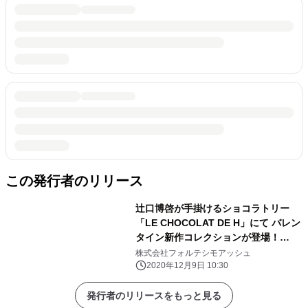
この発行者のリリース
辻口博啓が手掛けるショコラトリー
「LE CHOCOLAT DE H」にて バレン
タイン新作コレクションが登場！
2021年1月中旬頃より順次販売開始
株式会社フォルテシモアッシュ
2020年12月9日 10:30
発行者のリリースをもっと見る