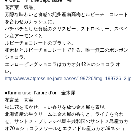
●“UME” Prune Japonaise 梅
花言葉「気品」
芳醇な味わいと食感の紀州産南高梅とルビーチョコレート
を合わせガナッシュに。
パチパチとした食感のクリスピー、ストロベリー、スペイ
ン産アーモンドと
ルビーチョコレートのプラリネ。
和素材とルビーチョコレートで作る、唯一無二のボンボン
ショコラ。
エンロービングショコラはカカオ分42％のショコラ オ
レ。
https://www.atpress.ne.jp/releases/199726/img_199726_2.jp
●Kinmokusei l’arbre d’or 金木犀
花言葉「真実」
秋に花を咲かせ、甘い香りを放つ金木犀を表現。
北海道産の生クリームに金木犀の香りと、ライチを合わ
せ、サントメ・プリンシペ民主共和国のサントメ島産カカ
オ70％ショコラノワールとエクアドル産カカオ39％ショ