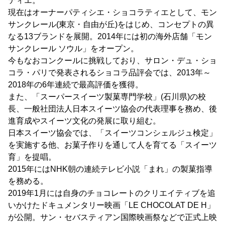
ティエ。
現在はオーナーパティシエ・ショコラティエとして、モン
サンクレール(東京・自由が丘)をはじめ、コンセプトの異
なる13ブランドを展開。2014年には初の海外店舗「モン
サンクレール ソウル」をオープン。
今もなおコンクールに挑戦しており、サロン・デュ・ショ
コラ・パリで発表されるショコラ品評会では、2013年～
2018年の6年連続で最高評価を獲得。
また、「スーパースイーツ製菓専門学校」(石川県)の校
長、一般社団法人日本スイーツ協会の代表理事を務め、後
進育成やスイーツ文化の発展に取り組む。
日本スイーツ協会では、「スイーツコンシェルジュ検定」
を実施する他、お菓子作りを通して人を育てる「スイーツ
育」を提唱。
2015年にはNHK朝の連続テレビ小説「まれ」の製菓指導
を務める。
2019年1月には自身のチョコレートのクリエイティブを追
いかけたドキュメンタリー映画「LE CHOCOLAT DE H」
が公開。サン・セバスティアン国際映画祭などで正式上映