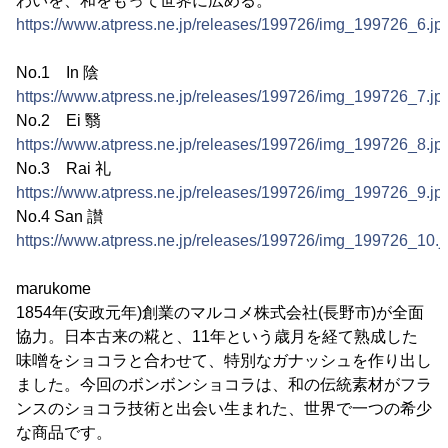
わいを、和をもって世界に広める。
https://www.atpress.ne.jp/releases/199726/img_199726_6.jp
No.1 In 陰
https://www.atpress.ne.jp/releases/199726/img_199726_7.jp
No.2 Ei 翳
https://www.atpress.ne.jp/releases/199726/img_199726_8.jp
No.3 Rai 礼
https://www.atpress.ne.jp/releases/199726/img_199726_9.jp
No.4 San 讃
https://www.atpress.ne.jp/releases/199726/img_199726_10.j
marukome
1854年(安政元年)創業のマルコメ株式会社(長野市)が全面
協力。日本古来の糀と、11年という歳月を経て熟成した
味噌をショコラと合わせて、特別なガナッシュを作り出し
ました。今回のボンボンショコラは、和の伝統素材がフラ
ンスのショコラ技術と出会い生まれた、世界で一つの希少
な商品です。