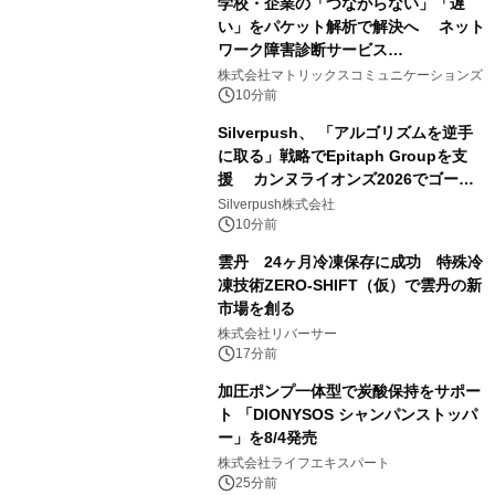
学校・企業の「つながらない」「遅
い」をパケット解析で解決へ ネット
ワーク障害診断サービス
「Sonarman」の一般販売を開始
株式会社マトリックスコミュニケーションズ
10分前
Silverpush、 「アルゴリズムを逆手
に取る」戦略でEpitaph Groupを支
援 カンヌライオンズ2026でゴール
ド2部門を含む3賞受賞に貢献
Silverpush株式会社
10分前
雲丹 24ヶ月冷凍保存に成功 特殊冷
凍技術ZERO-SHIFT（仮）で雲丹の新
市場を創る
株式会社リバーサー
17分前
加圧ポンプ一体型で炭酸保持をサポー
ト 「DIONYSOS シャンパンストッパ
ー」を8/4発売
株式会社ライフエキスパート
25分前