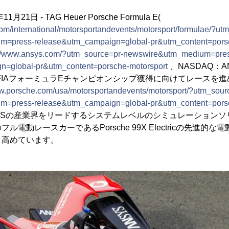
1日 - TAG Heuer Porsche Formula E(
om/international/motorsportandevents/motorsport/formulae/?ut
=press-release&utm_campaign=global-pr&utm_content=porsc
://www.ansys.com/?utm_source=pr-newswire&utm_medium=pre
n=global-pr&utm_content=porsche-motorsport
、NASDAQ：A
ABB FIAフォーミュラEチャンピオンシップ獲得に向けてレースを進め
ww.porsche.com/usa/motorsportandevents/motorsport/?utm_sour
=press-release&utm_campaign=global-pr&utm_content=porsc
YSの産業界をリードするシステムレベルのシミュレーションソ
電動レースカーであるPorsche 99X Electricの先進的
く高めています。