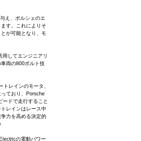
争力を与え、ポルシェのエ
きます。これによりそ
ことが可能となり、モ
ンを活用してエンジニアリ
車両の800ボルト技
ワートレインのモータ、
おり、Porsche
スピードで走行すること
ートレインはレース中
競争力を高める決定的
)
Electricの電動パワー