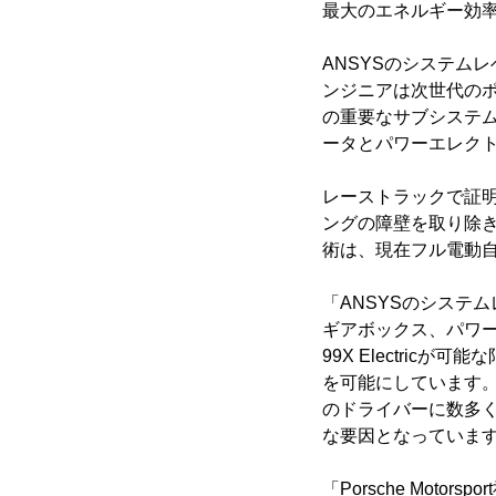
最大のエネルギー効
ANSYSのシステムレベ
ンジニアは次世代のポ
の重要なサブシステ
ータとパワーエレク
レーストラックで証明した
ングの障壁を取り除き
術は、現在フル電動自動
「ANSYSのシステ
ギアボックス、パワー
99X Electri
を可能にしています
のドライバーに数多
な要因となっています。」(Por
「Porsche Motor