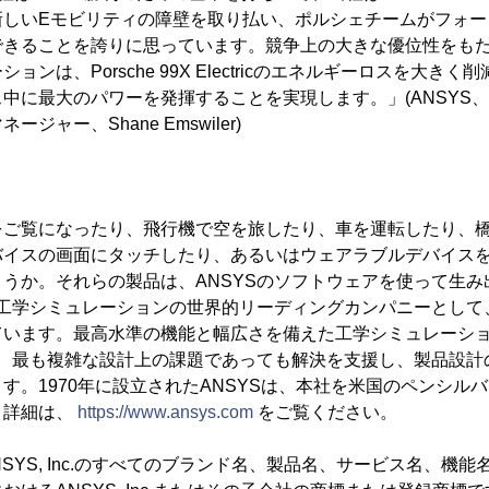
新しいEモビリティの障壁を取り払い、ポルシェチームがフォー
きることを誇りに思っています。競争上の大きな優位性をもたら
ンは、Porsche 99X Electricのエネルギーロスを大き
中に最大のパワーを発揮することを実現します。」(ANSYS
ジャー、Shane Emswiler)
をご覧になったり、飛行機で空を旅したり、車を運転したり、橋
バイスの画面にタッチしたり、あるいはウェアラブルデバイス
うか。それらの製品は、ANSYSのソフトウェアを使って生み
、工学シミュレーションの世界的リーディングカンパニーとして
ています。最高水準の機能と幅広さを備えた工学シミュレーシ
は、最も複雑な設計上の課題であっても解決を支援し、製品設計
す。1970年に設立されたANSYSは、本社を米国のペンシル
。詳細は、
https://www.ansys.com
をご覧ください。
NSYS, Inc.のすべてのブランド名、製品名、サービス名、機