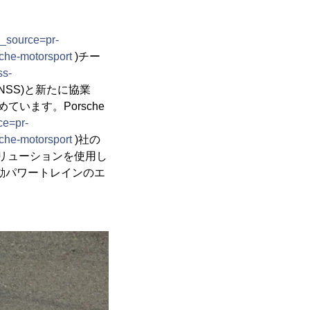
m_source=pr-
he-motorsport
)チー
ss-
NSS)と新たに協業
ています。Porsche
ce=pr-
he-motorsport
)社の
リューションを使用し
な電動パワートレインのエ