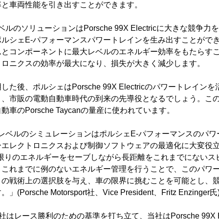
率と車両性能を引き出すことができます。
ルのソリューションはPorsche 99X Electricに大きな競
ルシェE-パフォーマンスパワートレインを生み出すことがで
ムとコンポーネントに最大レベルのエネルギー効率をもたらす
トロニクスの効率が最大になり、損失が大きく減少します。
後、ポルシェはPorsche 99X Electricのパワートレイ
、市販の電動自動車時代の到来の先導役となるでしょう。この
車のPorsche Taycanの量産に使われています。
ムレベルのシミュレーションはポルシェE-パフォーマンスのパ
エレクトロニクスおよび制御ソフトウェアの最適化に大変役立って
cが可能な限りのエネルギーをセーブしながら長距離をこれまでにない
。これまでに例のないエネルギー管理を行うことで、このパワ
くの戦術上の選択肢を与え、車の限界に挑むことを可能とし、
sche Motorsport社、Vice President、Fritz Enzinger氏
sport社はレース勝利のための基準を打ち立て、当社はPorsche 99X 