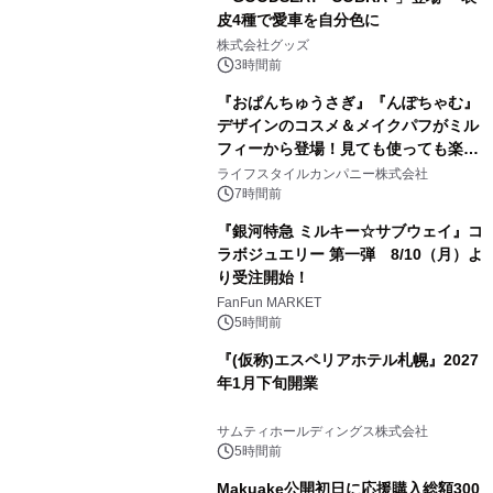
皮4種で愛車を自分色に
2
株式会社グッズ
3時間前
『おぱんちゅうさぎ』『んぽちゃむ』
デザインのコスメ＆メイクパフがミル
フィーから登場！見ても使っても楽し
3
い、ポップでキュートなコレクショ
ライフスタイルカンパニー株式会社
ン。
7時間前
『銀河特急 ミルキー☆サブウェイ』コ
ラボジュエリー 第一弾 8/10（月）よ
り受注開始！
4
FanFun MARKET
5時間前
『(仮称)エスペリアホテル札幌』2027
年1月下旬開業
5
サムティホールディングス株式会社
5時間前
Makuake公開初日に応援購入総額300