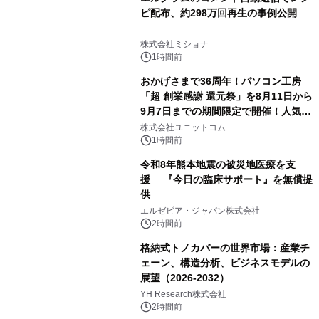
ピ配布、約298万回再生の事例公開
株式会社ミショナ
1時間前
おかげさまで36周年！パソコン工房
「超 創業感謝 還元祭」を8月11日から
9月7日までの期間限定で開催！人気の
ゲーミングPCや高性能ノートPCなど
株式会社ユニットコム
対象iiyama PCのご購入で最大3万円分
1時間前
相当を還元
令和8年熊本地震の被災地医療を支
援 『今日の臨床サポート』を無償提
供
エルゼビア・ジャパン株式会社
2時間前
格納式トノカバーの世界市場：産業チ
ェーン、構造分析、ビジネスモデルの
展望（2026-2032）
YH Research株式会社
2時間前