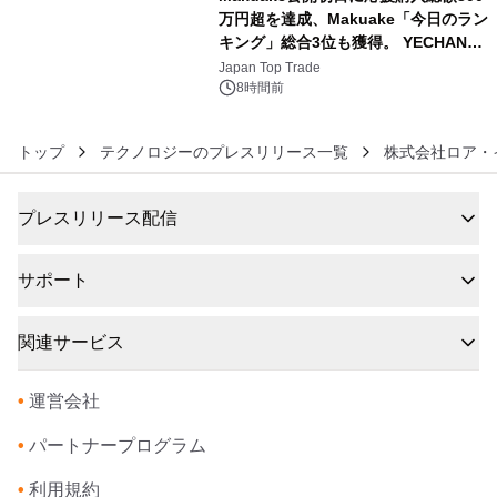
万円超を達成、Makuake「今日のラン
キング」総合3位も獲得。 YECHAN音
6
浴シンギングボウル第2弾の大型サイ
Japan Top Trade
ズ（XL・2XL・3XL）を先行販売中
8時間前
トップ
テクノロジーのプレスリリース一覧
株式会社ロア・
プレスリリース配信
サポート
関連サービス
•
運営会社
•
パートナープログラム
•
利用規約