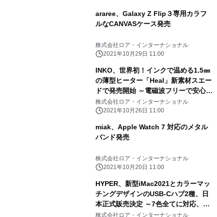
araree、Galaxy Z Flip３専用カラフ
ルなCANVASケース発売
株式会社ロア・インターナショナル
2021年10月29日 11:00
INKO、世界初！インクで温める1.5㎜
の薄型ヒーター「Heal」新素材スエー
ドで発売開始 ～電磁波フリーで安心安
全、速暖47℃のシート全面発熱～
株式会社ロア・インターナショナル
2021年10月26日 11:00
miak、Apple Watch 7 対応のメタル
バンド発売
株式会社ロア・インターナショナル
2021年10月20日 11:00
HYPER、新型iMac2021とカラーマッ
チングデザインのUSB-Cハブ2種、日
本正式販売決定 ～7色全てに対応、高
速データ通信を実現、期間限定で先行
株式会社ロア・インターナショナル