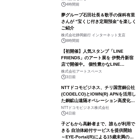
4時間前
夢グループ石田社長＆歌手の保科有里
さんが “宝くじ付き定期預金”を楽しく
ご紹介
株式会社静岡銀行 インターネット支店
8時間前
【初開催】人気スタンプ「LINE
FRIENDS」のアート展を 伊勢丹新宿
店で開催中。 個性豊かなLINE
FRIENDSの仲間たちが インテリアア
株式会社アートスペース
ートとして新たな魅力を発信。
3日前
NTTドコモビジネス、チリ国営銅公社
(CODELCO)とIOWN(R) APNを活用し
た銅鉱山遠隔オペレーション高度化に
向けた調査・実証を開始
NTTドコモビジネス株式会社
4日前
子どもから高齢者まで、誰もが利用で
きる 自治体給付サービスを提供開始
～EYE-Portal(R)による15歳未満の本