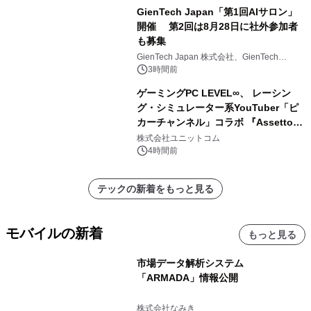
GienTech Japan「第1回AIサロン」
開催 第2回は8月28日に社外参加者
も募集
GienTech Japan 株式会社、GienTech
Consulting Japan 株式会社
3時間前
ゲーミングPC LEVEL∞、 レーシン
グ・シミュレーター系YouTuber「ピ
カーチャンネル」コラボ 『Assetto
Corsa EVO』推奨パソコン販売中
株式会社ユニットコム
4時間前
テックの新着をもっと見る
モバイルの新着
もっと見る
市場データ解析システム
「ARMADA」情報公開
株式会社なみき