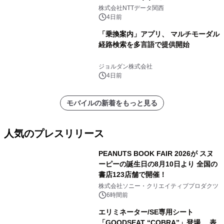
人認証と デジタルデバイド対策で実現
株式会社NTTデータ関西
～
4日前
「乗換案内」アプリ、 マルチモーダル
経路検索を多言語で提供開始
ジョルダン株式会社
4日前
モバイルの新着をもっと見る
人気のプレスリリース
PEANUTS BOOK FAIR 2026が スヌ
ーピーの誕生日の8月10日より 全国の
書店123店舗で開催！
1
株式会社ソニー・クリエイティブプロダクツ
6時間前
エリミネーター/SE専用シート
「GOODSEAT “COBRA”」登場 表