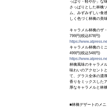
っぱり・軽やか」な
さっぱりとした林檎
ム、みずみずしい食
しく色づく林檎の美
キャラメル林檎のザ
799円(税込878円)
https://www.atpress.
キャラメル林檎のミ
499円(税込548円)
https://www.atpress.
林檎風味のキャラメ
味わいのアクセント
て、グラス全体の濃
香りをミックスした
厚なキャラメルと林
■林檎デザートのメ