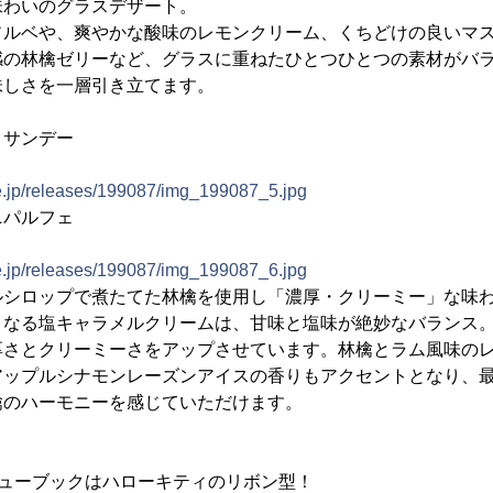
味わいのグラスデザート。
ソルベや、爽やかな酸味のレモンクリーム、くちどけの良いマ
感の林檎ゼリーなど、グラスに重ねたひとつひとつの素材がバ
味しさを一層引き立てます。
・サンデー
ne.jp/releases/199087/img_199087_5.jpg
ニパルフェ
ne.jp/releases/199087/img_199087_6.jpg
ルシロップで煮たてた林檎を使用し「濃厚・クリーミー」な味
となる塩キャラメルクリームは、甘味と塩味が絶妙なバランス
厚さとクリーミーさをアップさせています。林檎とラム風味の
アップルシナモンレーズンアイスの香りもアクセントとなり、
檎のハーモニーを感じていただけます。
ニューブックはハローキティのリボン型！