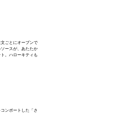
注文ごとにオーブンで
ルソースが、あたたか
ント。ハローキティも
をコンポートした「さ