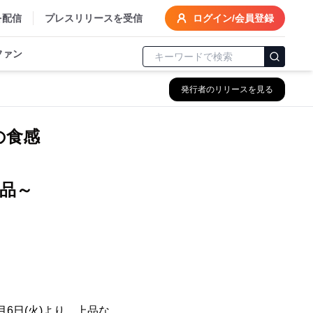
を配信
プレスリリースを受信
ログイン/会員登録
ファン
発行者のリリースを見る
実の食感
7品～
6日(火)より、上品な