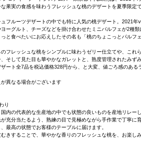
ーな果実の食感を味わうフレッシュな桃のデザートを夏季限定
ュフルーツデザートの中でも特に人気の桃デザート。2021年ve
やヨーグルト、チーズなどを掛け合わせたミニパルフェが2種類
ょっと食べたいにお応えしたその名も「桃のちょこっとパルフ
ろのフレッシュな桃をシンプルに味わうゼリー仕立てや、これ
ー、そして見た目も華やかなガレットと、熟度管理されたみず
ザート全7品を税込価格328円から、と大変、値ごろ感のある
えが異なる場合がございます
わり
、国内の代表的な生産地の中でも状態の良いものを産地リレー
光が充分当たるよう、熟練の目で見極めながら手作業で丁寧に
し、最高の状態でお客様のテーブルに届けます。
皮むきすることで、華やかな香りのフレッシュな桃を、お楽し