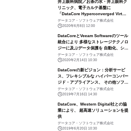
井上眼科病院／お茶の水・井上眼科ク
リニック、電子カルテ基盤に
「DataCore Hyperconverged Virtual
SAN」を採用
データコア・ソフトウェア株式会社
2020年6月8日 12:00
DataCoreとVeeam Softwareのツール
統合により 多様なストレージテクノロ
ジーに及ぶデータ保護を 自動化、シン
プル化、一元化
データコア・ソフトウェア株式会社
2020年2月14日 10:30
DataCoreの新ビジョン：分析サービ
ス、フレキシブルな ハイパーコンバー
ジド・アプライアンス、 その他ソフト
ウェアディファインドストレージにお
データコア・ソフトウェア株式会社
ける 新機能の発表
2019年7月16日 14:30
DataCore、Western Digital社との協
業により、 超高速ソリューションを提
供
データコア・ソフトウェア株式会社
2019年6月20日 10:30