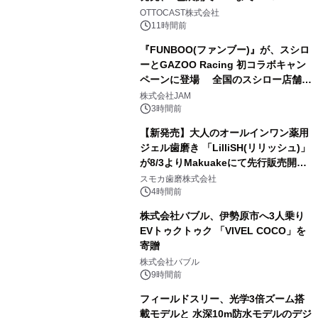
2
OTTOCAST株式会社
11時間前
『FUNBOO(ファンブー)』が、スシロ
ーとGAZOO Racing 初コラボキャン
ペーンに登場 全国のスシロー店舗で
3
GR 4車種の FUNBOO(ミニカー)付き
株式会社JAM
メニューが展開されます
3時間前
【新発売】大人のオールインワン薬用
ジェル歯磨き 「LilliSH(リリッシュ)」
が8/3よりMakuakeにて先行販売開
4
始！
スモカ歯磨株式会社
4時間前
株式会社バブル、伊勢原市へ3人乗り
EVトゥクトゥク 「VIVEL COCO」を
寄贈
5
株式会社バブル
9時間前
フィールドスリー、光学3倍ズーム搭
載モデルと 水深10m防水モデルのデジ