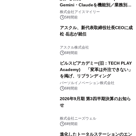
Gemini・Claudeを機能別／業務別に
比較―自社に合う生成AIの選び方がわ
株式会社アイスマイリー
かる実践ガイド
5時間前
アスクル、新代表取締役社長CEOに成
松 岳志が就任
アスクル株式会社
6時間前
ビルスピアカデミー(旧：TECH PLAY
Academy) 「変革は外注できない」
を掲げ、リブランディング
パーソルイノベーション株式会社
6時間前
2026年9月期 第3四半期決算のお知ら
せ
株式会社ニーズウェル
6時間前
進化したトータルステーションのエン