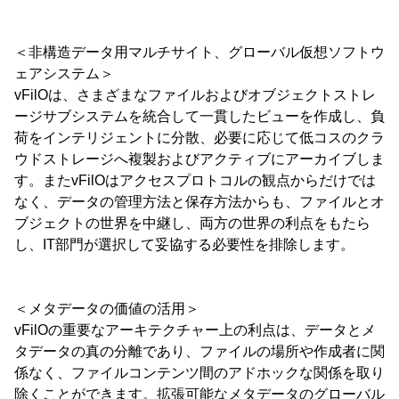
＜非構造データ用マルチサイト、グローバル仮想ソフトウ
ェアシステム＞
vFilOは、さまざまなファイルおよびオブジェクトストレ
ージサブシステムを統合して一貫したビューを作成し、負
荷をインテリジェントに分散、必要に応じて低コスのクラ
ウドストレージへ複製およびアクティブにアーカイブしま
す。またvFilOはアクセスプロトコルの観点からだけでは
なく、データの管理方法と保存方法からも、ファイルとオ
ブジェクトの世界を中継し、両方の世界の利点をもたら
し、IT部門が選択して妥協する必要性を排除します。
＜メタデータの価値の活用＞
vFilOの重要なアーキテクチャー上の利点は、データとメ
タデータの真の分離であり、ファイルの場所や作成者に関
係なく、ファイルコンテンツ間のアドホックな関係を取り
除くことができます。拡張可能なメタデータのグローバル