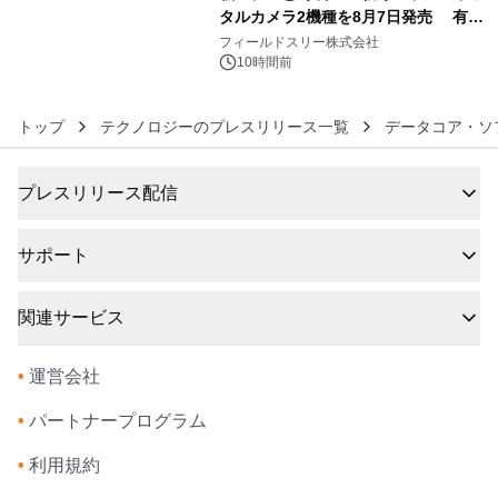
タルカメラ2機種を8月7日発売 有効
6
約1300万画素、用途別に選べるコンデ
フィールドスリー株式会社
ジ新登場
10時間前
トップ
テクノロジーのプレスリリース一覧
データコア・ソ
プレスリリース配信
サポート
関連サービス
•
運営会社
•
パートナープログラム
•
利用規約