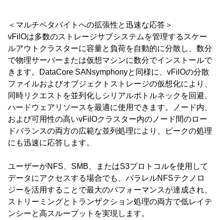
＜マルチペタバイトへの拡張性と迅速な応答＞
vFilOは多数のストレージサブシステムを管理するスケー
ルアウトクラスターに容量と負荷を自動的に分散し、数分
で物理サーバーまたは仮想マシンに数分でインストールで
きます。DataCore SANsymphonyと同様に、vFilOの分散
ファイルおよびオブジェクトストレージの仮想化により、
同時リクエストを並列化しシリアルボトルネックを回避、
ハードウェアリソースを最適に使用できます。ノード内、
および可用性の高いvFilOクラスター内のノード間のロー
ドバランスの両方の広範な並列処理により、ピークの処理
にも迅速に応答します。
ユーザーがNFS、SMB、またはS3プロトコルを使用して
データにアクセスする場合でも、パラレルNFSテクノロ
ジーを活用することで最大のパフォーマンスが達成され、
ストリーミングとトランザクション処理の両方で低レイテ
ンシーと高スループットを実現します。