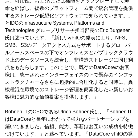
ス、可用性、および/または機能をアップグレードして寿
命を延ばし、複数のプラットフォーム間で統合管理を提供
するストレージ仮想化ソフトウェアで知られています。」
とIDCのInfrastructure Systems, Platforms and
Technologies グループリサーチ担当部長のEric Burgener
氏は述べています。「新しいvFilOの発表により、NFS、
SMB、S3のデータアクセス方式をサポートするグローバ
ルノームスペースの下でオンプレミスとパブリッククラウ
ド上のデータソースを統合し、非構造ストレージに同じ利
点をもたらします。このことで、既存のDataCoreのお客
様は、統一されたインターフェイスの下で既存のインフラ
ストラクチャーをさらに包括的に合理化すると同時に、異
機種混在環境でのストレージ管理を簡素化したい新しいお
客様に魅力的な価値提案を提供します。」
Bohnen ITのCEOであるUlrich Bohnen氏は、「Bohnen IT
はDataCoreと長年にわたって強力なパートナーシップを
築いてきました。信頼、能力、革新はお互いの成功を特徴
づけています。」と述べています。「DataCore vFilOの発