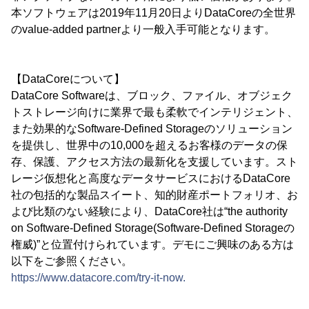
本ソフトウェアは2019年11月20日よりDataCoreの全世界
のvalue-added partnerより一般入手可能となります。
【DataCoreについて】
DataCore Softwareは、ブロック、ファイル、オブジェク
トストレージ向けに業界で最も柔軟でインテリジェント、
また効果的なSoftware-Defined Storageのソリューション
を提供し、世界中の10,000を超えるお客様のデータの保
存、保護、アクセス方法の最新化を支援しています。スト
レージ仮想化と高度なデータサービスにおけるDataCore
社の包括的な製品スイート、知的財産ポートフォリオ、お
よび比類のない経験により、DataCore社は“the authority
on Software-Defined Storage(Software-Defined Storageの
権威)”と位置付けられています。デモにご興味のある方は
以下をご参照ください。
https://www.datacore.com/try-it-now.