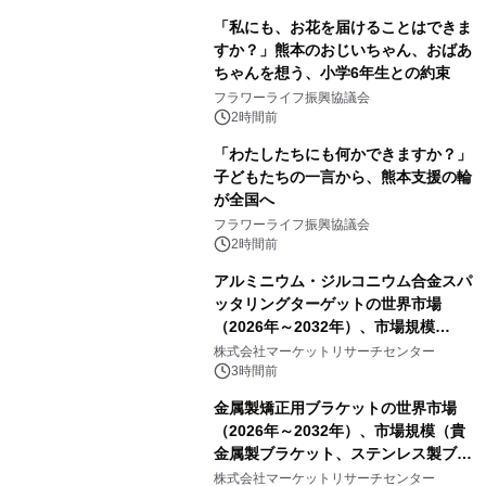
「私にも、お花を届けることはできま
すか？」熊本のおじいちゃん、おばあ
ちゃんを想う、小学6年生との約束
フラワーライフ振興協議会
2時間前
「わたしたちにも何かできますか？」
子どもたちの一言から、熊本支援の輪
が全国へ
フラワーライフ振興協議会
2時間前
アルミニウム・ジルコニウム合金スパ
ッタリングターゲットの世界市場
（2026年～2032年）、市場規模
（0.995、0.999、その他）・分析レポ
株式会社マーケットリサーチセンター
ートを発表
3時間前
金属製矯正用ブラケットの世界市場
（2026年～2032年）、市場規模（貴
金属製ブラケット、ステンレス製ブラ
ケット、純チタン製ブラケット）・分
株式会社マーケットリサーチセンター