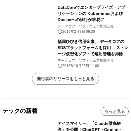
DataCoreでエンタープライズ・アプ
リケーションの Kubernetesおよび
Dockerへの移行が容易に
データコア・ソフトウェア株式会社
2019年2月8日 09:30
福岡ひびき信用金庫、 データコアの
SDSプラットフォームを採用 ストレ
ージ仮想化ソフトで運用管理を排除、
アプリケーションの企画・開発に集中
データコア・ソフトウェア株式会社
2016年10月25日 11:00
発行者のリリースをもっと見る
テックの新着
もっと見る
アイスマイリー、「Claude徹底解
説」を公開！ChatGPT・Copilot・