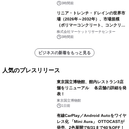
析レポートを発表
3時間前
リニア・トレンチ・ドレインの世界市
場（2026年～2032年）、市場規模
（ポリマーコンクリート、コンクリー
ト、プラスチック、金属）・分析レポ
株式会社マーケットリサーチセンター
ートを発表
3時間前
ビジネスの新着をもっと見る
人気のプレスリリース
東京国立博物館、館内レストラン3店
舗をリニューアル 各店舗の詳細を発
表！
1
東京国立博物館
1日前
有線CarPlay／Android Autoをワイヤ
レス化 「Mini Aura」 OTTOCASTが
発売、2色展開で8/31まで40％OFF！