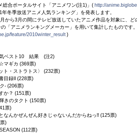
メ総合ポータルサイト「アニメワン(注1)」(
http://anime.biglobe
11年冬季放送アニメ人気ランキング」を発表します。
1月から3月の間にテレビ放送していたアニメ作品を対象に、ど
ンの「アニメランキングメーカー」を用いて集計したものです
ne.jp/feature/2010winter_result
)
ベスト10 結果 (注2)
ギカ (369票)
ト・ストラトス〉 (232票)
録II (228票)
‐ (206票)
？ (151票)
 輝きのタクト (150票)
41票)
なんかぜんぜん好きじゃないんだからねっ!! (125票)
票)
EASON (112票)