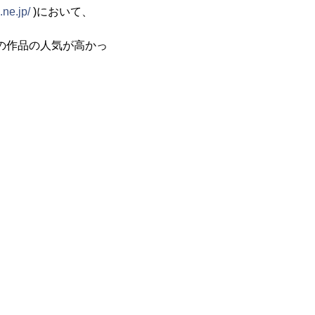
.ne.jp/
)において、
の作品の人気が高かっ
。