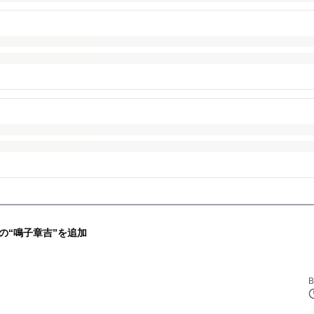
の“鳴子章吉”を追加
B