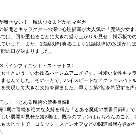
目が離せない！「魔法少女まどか☆マギカ」
の展開とキャラクターの深い心理描写が大人気の「魔法少女ま
界では、回を重ねるごとに大きな盛り上がりを見せ、掲示板で
ています。また、10話以降(地域により11話以降)の放送がし
再開の日が決まりました。
IS〈インフィニット・ストラトス〉」
女子という、いわゆるハーレムアニメです。可愛い女性キャラ
しませんでした。その一方で、ハイスピードなアクションバト
えを実現して大きな支持を得ました。早くも第2期を希望する声
強し！「とある魔術の禁書目録II」
1期に引続き絶大な支持を得た「とある魔術の禁書目録II」
新しい展開を見せた第2期は、既存のファンはもちろんのこと、
も大ヒットで、コミック・スピンオフなどの関連書籍を含めた累
す。