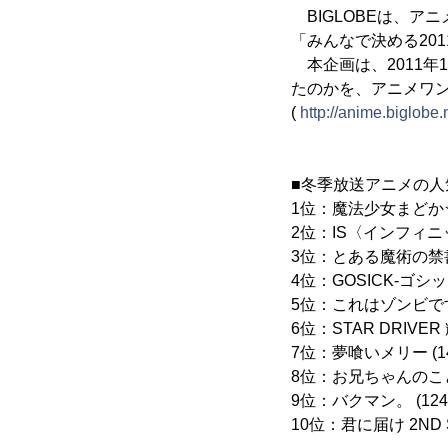
BIGLOBEは、アニ
「みんなで決める20
本企画は、2011年
たのかを、アニメワ
(
http://anime.biglobe.
■冬季放送アニメの人気
1位：魔法少女まどか☆マ
2位：IS〈インフィニッ
3位：とある魔術の禁書目
4位：GOSICK‐ゴシック
5位：これはゾンビですか
6位：STAR DRIVER
7位：夢喰いメリー (1
8位：お兄ちゃんのこと
9位：バクマン。 (124
10位：君に届け 2ND S