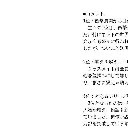
■コメント
1位：衝撃展開から
堂々の1位は、衝撃
た。特にネットの世
介が今も盛んに行われ
したが、ついに放送
2位：萌え＆燃え！「
クラスメイトは全員
心を鷲掴みにして離
り、まさに燃え＆萌
3位：とあるシリーズ
3位となったのは、第
人物が増え、物語も
ていました。原作小説
万部を突破していま