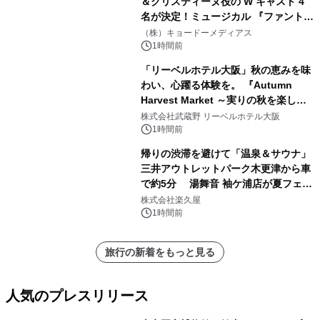
＆クリスティーヌ役の W キャスト 4
名が決定！ミュージカル 『ファント
ム』
（株）キョードーメディアス
1時間前
「リーベルホテル大阪」秋の恵みを味
わい、心躍る体験を。 『Autumn
Harvest Market ～実りの秋を楽しむ
ディナー&スイーツビュッフェ～』を9
株式会社武蔵野 リーベルホテル大阪
月18日より開催！
1時間前
帰りの渋滞を避けて「温泉＆サウナ」
三井アウトレットパーク木更津から車
で約5分 湯舞音 袖ケ浦店が夏フェア
メニューを提供
株式会社楽久屋
1時間前
旅行の新着をもっと見る
人気のプレスリリース