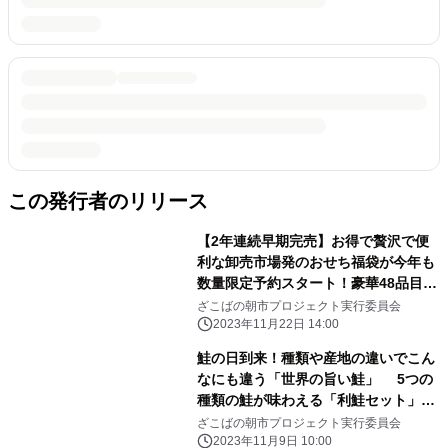
この発行者のリリース
【2年連続早期完売】お得で贅沢で便
利な卸売市場発のおせち福袋が今年も
数量限定予約スタート！豪華48品目の
和洋三段おせちに特大生ズワイガニと
ざこばの朝市プロジェクト実行委員会
手打ち蕎麦！年末年始を楽しむ全部入
2023年11月22日 14:00
りで大特価！
鮭の日到来！種類や産地の違いでこん
なにも違う「世界の旨い鮭」 5つの
種類の鮭が味わえる「利鮭セット」が
ざこばの朝市オンラインショップで11
ざこばの朝市プロジェクト実行委員会
月11日(土)に販売開始
2023年11月9日 10:00