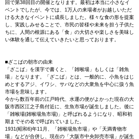
回で第38回目の開催となります。最初は本当に小さなイ
ベントでしたが、今では、1万人の来場者がお越しいただ
ける大きなイベントに成長しました。様々な食の形を提案
し、実践しみせることで、市民の皆様や未来を担う子供た
ちに、人間の根源にある「食」の大切さや楽しさを美味し
い体験を通して伝えていきたいと思っております。
■ざこばの朝市の由来
「ざこば」を漢字で書くと、「雑喉場」もしくは「雑魚
場」となります。「ざこば」とは、一般的に、小魚をはじ
めとするアジ、イワシ、サバなどの大衆魚を中心に扱う魚
市場を意味します。
今から数百年前の江戸時代、水運の便がよかった現在の大
阪市西区江之子島付近に、生魚市場が誕生しました。後に
「雑喉場(雑喉場魚市場)」と呼ばれるようになり、昭和初
期までその名で呼ばれていました。
1931(昭和6)年11月、「雑喉場魚市場」や「天満青物市
場」などが合併し、現在の「大阪市中央卸売市場」が誕生