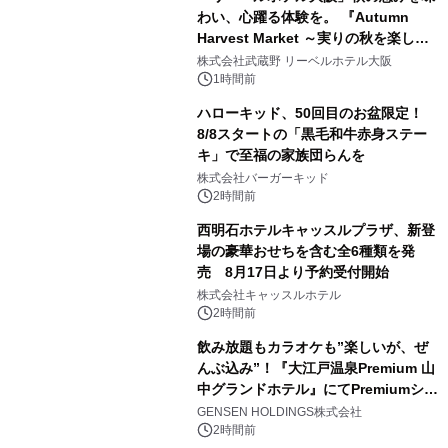
わい、心躍る体験を。 『Autumn
Harvest Market ～実りの秋を楽しむ
ディナー&スイーツビュッフェ～』を9
株式会社武蔵野 リーベルホテル大阪
月18日より開催！
1時間前
ハローキッド、50回目のお盆限定！
8/8スタートの「黒毛和牛赤身ステー
キ」で至福の家族団らんを
株式会社バーガーキッド
2時間前
西明石ホテルキャッスルプラザ、新登
場の豪華おせちを含む全6種類を発
売 8月17日より予約受付開始
株式会社キャッスルホテル
2時間前
飲み放題もカラオケも”楽しいが、ぜ
んぶ込み”！『大江戸温泉Premium 山
中グランドホテル』にてPremiumシリ
ーズ初のオールインクルーシブ導入
GENSEN HOLDINGS株式会社
2時間前