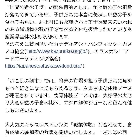
「世界の数の子博」の開催目的として、年々数の子の消費
が落ちてきている中、子供たちに本当に美味しい数の子を
食べてもらい、お正月にも家族そろって子孫繁栄のいわれ
のある縁起物の数の子を食べる文化を復活したいという水
産業界全体の想いがあります。
その考えに賛同頂いたカナディアン・パシフィック・カズ
ノコ協会(
http://www.kazunoko.org/jp/
)、アラスカシーフ
ードマーケティング協会(
https://japanese.alaskaseafood.org/
)
「ざこばの朝市」では、将来の市場を担う子供たちに魚を
もっと好きになってもらえるよう、さまざまな体験ブース
が用意されています。食育体験ブースでは、大好評の大セ
リ大会や数の子食べ比べ、マグロ解体ショーなど色んな催
しもございます。
大人気のキッズレストランの「職業体験」と合わせて、食
育体験の参加者の募集を開始いたします。「ざこばの朝