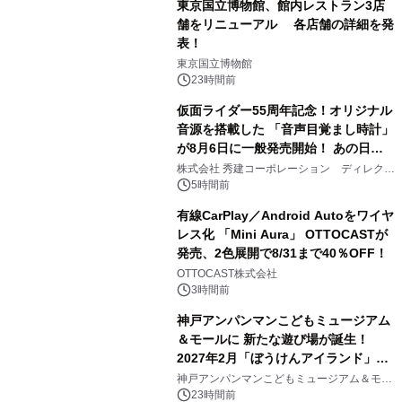
東京国立博物館、館内レストラン3店
舗をリニューアル 各店舗の詳細を発
表！
1
東京国立博物館
23時間前
仮面ライダー55周年記念！オリジナル
音源を搭載した 「音声目覚まし時計」
が8月6日に一般発売開始！ あの日の
2
大興奮が今甦る
株式会社 秀建コーポレーション ディレクト
アートギャラリー
5時間前
有線CarPlay／Android Autoをワイヤ
レス化 「Mini Aura」 OTTOCASTが
発売、2色展開で8/31まで40％OFF！
3
OTTOCAST株式会社
3時間前
神戸アンパンマンこどもミュージアム
＆モールに 新たな遊び場が誕生！
2027年2月「ぼうけんアイランド」が
4
オープン
神戸アンパンマンこどもミュージアム＆モー
ル
23時間前