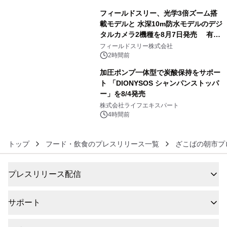
フィールドスリー、光学3倍ズーム搭
載モデルと 水深10m防水モデルのデジ
タルカメラ2機種を8月7日発売 有効
5
約1300万画素、用途別に選べるコンデ
フィールドスリー株式会社
ジ新登場
2時間前
加圧ポンプ一体型で炭酸保持をサポー
ト 「DIONYSOS シャンパンストッパ
ー」を8/4発売
6
株式会社ライフエキスパート
4時間前
トップ
フード・飲食のプレスリリース一覧
ざこばの朝市プ
プレスリリース配信
サポート