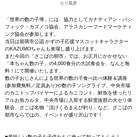
セリ風景
「世界の数の子博」には、協力としてカナディアン・パシ
フィック・カズノコ協会、アラスカシーフードマーケティ
ング協会が参加します。
当日は留萌市公認 かずの子応援マスコットキャラクター
のKAZUMOちゃんも来場し盛り上げます。
また今回の「ざこばの朝市」では、お正月にかかせない
「本ちゃん数の子」の4,000食分の大試食会を、なんと無
料！にて開催いたします。
数の子おじさんによる世界の数の子食べ比べ体験＆講座
(参加費無料／定員あり)や数の子ソングライブ、中央市場
のカニトップバイヤーによるカニコント、鮮魚を使ったリ
アルお魚カルタ、中央市場に入荷する鮮度抜群の大セリ体
験会、ざこば名物「活けくるまえび釣り」など、ざこばの
朝市ならではの、イベントが盛り沢山です！
■美味しい数の子を子供たちに食べて知ってもらう！