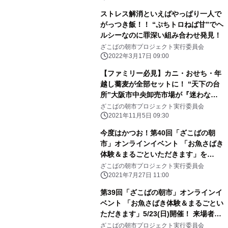
ストレス解消といえばやっぱり一人で
がっつき飯！！ “ぷちトロねば甘”でヘ
ルシーなのに罪深い組み合わせ発見！
ざこばの朝市プロジェクト実行委員会
2022年3月17日 09:00
【ファミリー必見】カニ・おせち・年
越し蕎麦が全部セットに！ “天下の台
所”大阪市中央卸売市場が『迷わな
い！準備しない！ 美味しくてお得！』
ざこばの朝市プロジェクト実行委員会
な、セットを数量限定販売！
2021年11月5日 09:30
今度はかつお！第40回「ざこばの朝
市」オンラインイベント 「お魚さばき
体験＆まるごといただきます」を
8/8(日)開催！ 来場者数1万人の“食育
ざこばの朝市プロジェクト実行委員会
体験型・朝市”がオンラインで、 大好
2021年7月27日 11:00
評につき連続開催決定！
第39回「ざこばの朝市」オンラインイ
ベント 「お魚さばき体験＆まるごとい
ただきます」5/23(日)開催！ 来場者数
1万人の“食育体験型・朝市”がオンラ
ざこばの朝市プロジェクト実行委員会