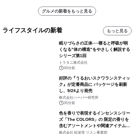
グルメの新着をもっと見る
ライフスタイルの新着
もっと見る
眠りづらさの正体──寝ると呼吸が弱
くなる"体の構造"をやさしく解説する
シリーズ第1回
トラタニ株式会社
30分前
好評の『うるおいスクワランスティッ
ク』が定番商品に パッケージを刷新
し、9/24より発売
株式会社ハーバー研究所
35分前
色を香りで表現するインセンスシリー
ズ「The COLORS」の 限定の香りを
含むアソートメントや関連アイテムを
8月6日発売
株式会社 松栄堂 リスン事業部