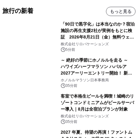
旅行の新着
もっと見る
「90日で黒字化」は本当なのか？宿泊
施設の再生支援2社が実例をもとに検
証 2026年8月21日（金）無料ウェビ
ナー開催
株式会社リロバケーションズ
5分前
～ 絶好の季節にホノルルを走る ～
ハワイズハーフマラソン ハパルア
2027アーリーエントリー開始！ 新カ
テゴリー「ハパルアIKI(イキ)」(約
ホノルルマラソン日本事務局
13.4km)が登場
35分前
客室で本格生ビールを満喫！城崎のリ
ゾートコンドミニアムがビールサーバ
ー導入｜8月は全宿泊プランが対象
株式会社リロバケーションズ
35分前
2027 年夏、待望の再演！ファントム