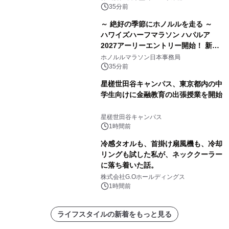
35分前
～ 絶好の季節にホノルルを走る ～
ハワイズハーフマラソン ハパルア
2027アーリーエントリー開始！ 新カ
テゴリー「ハパルアIKI(イキ)」(約
ホノルルマラソン日本事務局
13.4km)が登場
35分前
星槎世田谷キャンパス、東京都内の中
学生向けに金融教育の出張授業を開始
星槎世田谷キャンパス
1時間前
冷感タオルも、首掛け扇風機も、冷却
リングも試した私が、ネッククーラー
に落ち着いた話。
株式会社G.Oホールディングス
1時間前
ライフスタイルの新着をもっと見る