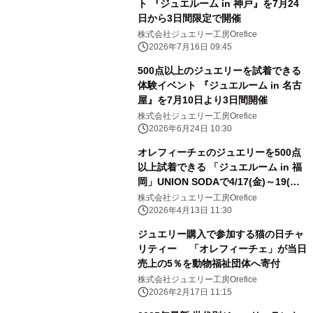
ト 『ジュエルーム in 神戸』を7月24
日から3日間限定で開催
株式会社ジュエリー工房Orefice
2026年7月16日 09:45
500点以上のジュエリーを試着できる
体験イベント 『ジュエルーム in 名古
屋』を7月10日より3日間開催
株式会社ジュエリー工房Orefice
2026年6月24日 10:30
オレフィーチェのジュエリーを500点
以上試着できる 「ジュエルーム in 福
岡」UNION SODAで4/17(金)～19(日)
開催
株式会社ジュエリー工房Orefice
2026年4月13日 11:30
ジュエリー購入で参加する猫の日チャ
リティー 「オレフィーチェ」が当日
売上の5％を動物福祉団体へ寄付
株式会社ジュエリー工房Orefice
2026年2月17日 11:15