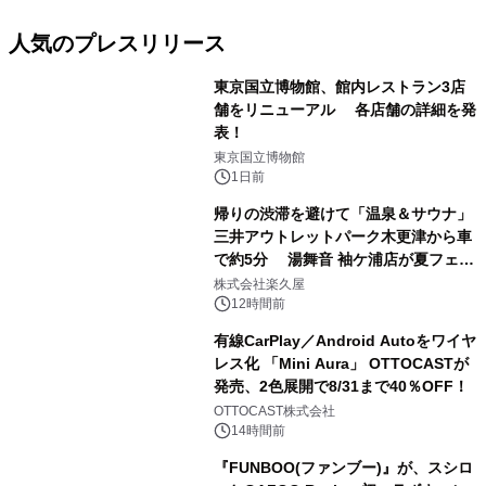
人気のプレスリリース
東京国立博物館、館内レストラン3店
舗をリニューアル 各店舗の詳細を発
表！
1
東京国立博物館
1日前
帰りの渋滞を避けて「温泉＆サウナ」
三井アウトレットパーク木更津から車
で約5分 湯舞音 袖ケ浦店が夏フェア
2
メニューを提供
株式会社楽久屋
12時間前
有線CarPlay／Android Autoをワイヤ
レス化 「Mini Aura」 OTTOCASTが
発売、2色展開で8/31まで40％OFF！
3
OTTOCAST株式会社
14時間前
『FUNBOO(ファンブー)』が、スシロ