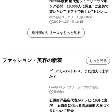
2025年最新 世代別ジュエリーランキ
ング公開！18,000人に調査 “ご褒美で
買いたい”“ギフトで欲しい”トレンド
アイテムとは
株式会社ジュエリー工房Orefice
2025年12月4日 10:15
発行者のリリースをもっと見る
ファッション・美容の新着
もっと見る
ゴミ出しのストレス、まだ抱えてます
か？
LivelyLifeライブリーライフ株式会社
4時間前
石徹白洋品店代表がテレビに9月に出
演 石徹白に伝わる直線裁断の服づく
りについて紹介