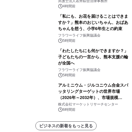
弁護士法人若井綜合法律事務所
4時間前
「私にも、お花を届けることはできま
すか？」熊本のおじいちゃん、おばあ
ちゃんを想う、小学6年生との約束
フラワーライフ振興協議会
5時間前
「わたしたちにも何かできますか？」
子どもたちの一言から、熊本支援の輪
が全国へ
フラワーライフ振興協議会
5時間前
アルミニウム・ジルコニウム合金スパ
ッタリングターゲットの世界市場
（2026年～2032年）、市場規模
（0.995、0.999、その他）・分析レポ
株式会社マーケットリサーチセンター
ートを発表
6時間前
ビジネスの新着をもっと見る