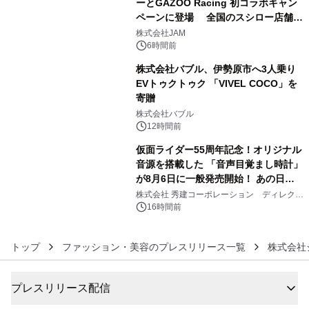
ーとGAZOO Racing 初コラボキャン
ペーンに登場 全国のスシロー店舗で
4
GR 4車種の FUNBOO(ミニカー)付き
株式会社JAM
メニューが展開されます
6時間前
株式会社バブル、伊勢原市へ3人乗り
EVトゥクトゥク 「VIVEL COCO」を
寄贈
5
株式会社バブル
12時間前
仮面ライダー55周年記念！オリジナル
音源を搭載した 「音声目覚まし時計」
が8月6日に一般発売開始！ あの日の
6
大興奮が今甦る
株式会社 秀建コーポレーション ディレクト
アートギャラリー
16時間前
トップ
ファッション・美容のプレスリリース一覧
株式会社ジ
プレスリリース配信