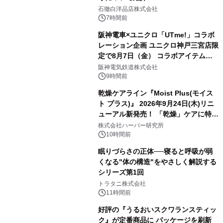
石徹白洋品店株式会社
7時間前
阪神電車×ユニクロ「UTme!」コラボ
レーション企画 ユニクロ神戸三宮店限
定で8月7日（金） コラボアイテムが
発売決定！
阪神電気鉄道株式会社
9時間前
乾燥ケアライン『Moist Plus(モイス
ト プラス)』 2026年9月24日(木)リニ
ューアル新発売！ 「乾燥」ケアに特化
し、ライン使いで潤いに満ちた肌へ
株式会社ハーバー研究所
10時間前
眠りづらさの正体──寝ると呼吸が弱
くなる"体の構造"をやさしく解説する
シリーズ第1回
トラタニ株式会社
11時間前
好評の『うるおいスクワランスティッ
ク』が定番商品に パッケージを刷新