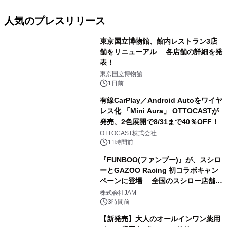
人気のプレスリリース
東京国立博物館、館内レストラン3店
舗をリニューアル 各店舗の詳細を発
表！
1
東京国立博物館
1日前
有線CarPlay／Android Autoをワイヤ
レス化 「Mini Aura」 OTTOCASTが
発売、2色展開で8/31まで40％OFF！
2
OTTOCAST株式会社
11時間前
『FUNBOO(ファンブー)』が、スシロ
ーとGAZOO Racing 初コラボキャン
ペーンに登場 全国のスシロー店舗で
3
GR 4車種の FUNBOO(ミニカー)付き
株式会社JAM
メニューが展開されます
3時間前
【新発売】大人のオールインワン薬用