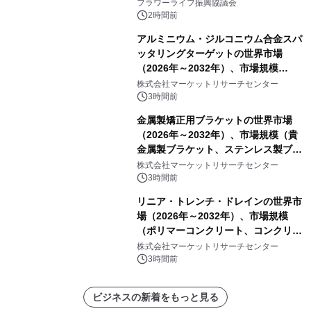
フラワーライフ振興協議会
2時間前
アルミニウム・ジルコニウム合金スパ
ッタリングターゲットの世界市場
（2026年～2032年）、市場規模
（0.995、0.999、その他）・分析レポ
株式会社マーケットリサーチセンター
ートを発表
3時間前
金属製矯正用ブラケットの世界市場
（2026年～2032年）、市場規模（貴
金属製ブラケット、ステンレス製ブラ
ケット、純チタン製ブラケット）・分
株式会社マーケットリサーチセンター
析レポートを発表
3時間前
リニア・トレンチ・ドレインの世界市
場（2026年～2032年）、市場規模
（ポリマーコンクリート、コンクリー
ト、プラスチック、金属）・分析レポ
株式会社マーケットリサーチセンター
ートを発表
3時間前
ビジネスの新着をもっと見る