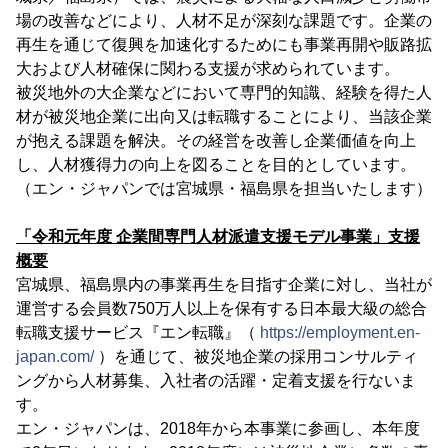
場の改善などにより、人材不足が深刻な課題です。企業の
再生を通じて復興を加速化するためにも事業再開や販路拡
大および人材確保に関わる支援が求められています。
被災地外の大企業などにおいて専門的知識、経験を得た人
材が被災地企業に出向又は転職することにより、当該企業
が抱える課題を解決。その経営を改善し企業価値を向上
し、人材獲得力の向上を図ることを目的としています。
（エン・ジャパンでは宮城県・福島県を担当いたします）
「令和元年度 企業間専門人材派遣支援モデル事業」支援
概要
宮城県、福島県内の事業再生を目指す企業に対し、当社が
運営する会員数750万人以上を保有する日本最大級の総合
転職支援サービス『エン転職』（
https://employment.en-
japan.com/
）を通じて、被災地企業の採用コンサルティ
ングから人材募集、入社者の活躍・定着支援を行ないま
す。
エン・ジャパンは、2018年から本事業に参画し、本年度