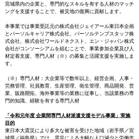
宮城県内の企業と、専門的なスキルを有する人材のマッチ
ングを支援することで、被災地の復興に貢献します。
本事業では事業受託元の株式会社ジェイアール東日本企画
とパーソルキャリア株式会社、パーソルテンプスタッフ株
式会社、株式会社ワールドネクスト、エン・ジャパン株式
会社がコンソーシアムを組むことで、事業参加企業及び人
材定着支援、専門人材（※）の募集と活躍支援を実施しま
す。
（※）専門人材：大企業等で数年以上、経営企画、人事・
労務管理、社員教育、生産管理、衛生管理、商品開発、営
業、販路開拓、海外事業等の業務に従事し、当該業務の専
門的知識、経験を有する専門人材
「令和元年度 企業間専門人材派遣支援モデル事業」実施
目的
東日本大震災により多大な被害を受けた地域（岩手県／宮
城県／福島県）では、震災による大幅な人口減少と労働市