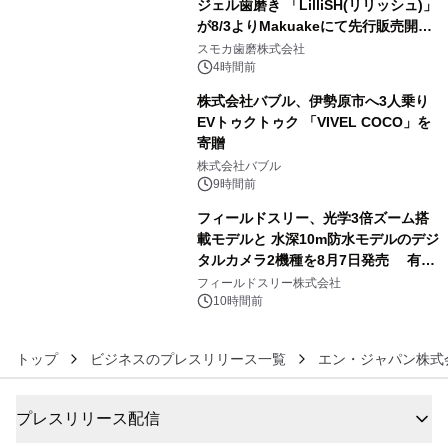
ジェル歯磨き 「LilliSH(リリッシュ)」
が8/3よりMakuakeにて先行販売開
4
始！
スモカ歯磨株式会社
4時間前
株式会社バブル、伊勢原市へ3人乗り
EVトゥクトゥク 「VIVEL COCO」を
寄贈
5
株式会社バブル
9時間前
フィールドスリー、光学3倍ズーム搭
載モデルと 水深10m防水モデルのデジ
タルカメラ2機種を8月7日発売 有効
6
約1300万画素、用途別に選べるコンデ
フィールドスリー株式会社
ジ新登場
10時間前
トップ
ビジネスのプレスリリース一覧
エン・ジャパン株式
プレスリリース配信