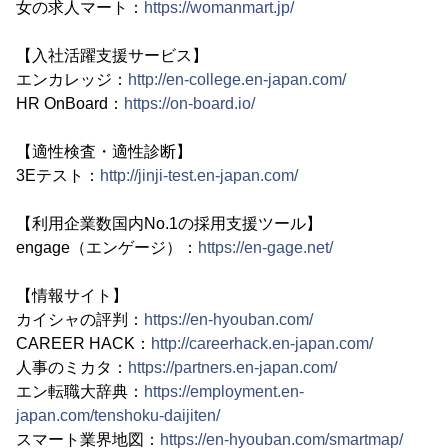
女の求人マート：
https://womanmart.jp/
【入社活躍支援サービス】
エンカレッジ：
http://en-college.en-japan.com/
HR OnBoard：
https://on-board.io/
【適性検査・適性診断】
3Eテスト：
http://jinji-test.en-japan.com/
【利用企業数国内No.1の採用支援ツール】
engage（エンゲージ）：
https://en-gage.net/
【情報サイト】
カイシャの評判：
https://en-hyouban.com/
CAREER HACK：
http://careerhack.en-japan.com/
人事のミカタ：
https://partners.en-japan.com/
エン転職大辞典：
https://employment.en-
japan.com/tenshoku-daijiten/
スマート業界地図：
https://en-hyouban.com/smartmap/