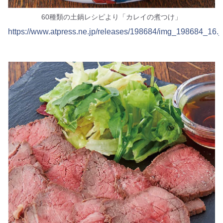
60種類の土鍋レシピより「カレイの煮つけ」
https://www.atpress.ne.jp/releases/198684/img_198684_16.j