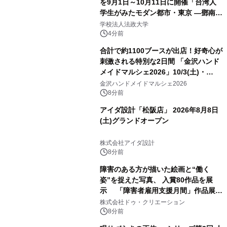
を9月1日～10月11日に開催「台湾人
学生がみたモダン都市・東京 ―鄧南光
と法政大学の1930年代―」
学校法人法政大学
4分前
合計で約1100ブースが出店！好奇心が
刺激される特別な2日間 「金沢ハンド
メイドマルシェ2026」10/3(土)・
10/4(日)開催
金沢ハンドメイドマルシェ2026
8分前
アイダ設計「松阪店」 2026年8月8日
(土)グランドオープン
株式会社アイダ設計
8分前
障害のある方が描いた絵画と“働く
姿”を捉えた写真、 入賞80作品を展
示 「障害者雇用支援月間」作品展示
会を 東京・愛知で開催
株式会社ドゥ・クリエーション
8分前