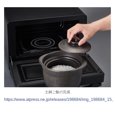
土鍋ご飯の完成
https://www.atpress.ne.jp/releases/198684/img_198684_15.j