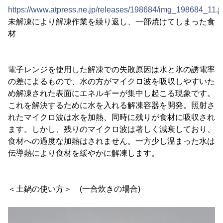
https://www.atpress.ne.jp/releases/198684/img_198684_11.j
未解凍により解凍作業を繰り返し、一部焼けてしまった食
材
電子レンジを使用した解凍での失敗原因は水と氷の誘電率
の差によるもので、水の方がマイクロ波を吸収しやすいた
め解凍された表面にエネルギーが集中し起こる現象です。
これを解決するために水を入れる解凍容器を開発。照射さ
れたマイクロ波は水を加熱、同時に残りが食材に吸収され
ます。しかし、残りのマイクロ波は著しく減衰しており、
食材への過度な加熱はされません。一方少し温まった水は
伝導熱により食材を緩やかに解凍します。
＜土鍋の使い方＞ (一合炊きの場合)