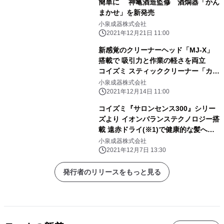
簡単に 神亀酒造監修 酒燗器「かん
まかせ」を新発売
小泉成器株式会社
2021年12月21日 11:00
新感覚のクリーナーヘッド「MJ-X」
搭載で 吸引力と作業の軽さを両立
コイズミ スティッククリーナー「カル
スイ」を新発売
小泉成器株式会社
2021年12月14日 11:00
コイズミ『サロンセンス300』シリー
ズより イオンバランステクノロジー搭
載 遠赤ドライ(※1)で健康的な髪へと
導くヘアドライヤー新発売
小泉成器株式会社
2021年12月7日 13:30
発行者のリリースをもっと見る