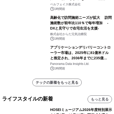
── 敷島住宅×bellSalesAI事例公開
ベルフェイス株式会社
1時間前
高齢化で訪問施術ニーズが拡大 訪問
施術数が前年比110％で毎年増加 -
DXと見守りで在宅生活を支援-
株式会社からだ元気治療院
1時間前
アプリケーションデリバリーコントロ
ーラー市場は、2025年に81億米ドル
と推定され、2036年までに235億
8,000万米ドルに達すると予測されて
Panorama Data Insights Ltd.
おり、予測期間（2026年～2036年）
1時間前
テックの新着をもっと見る
ライフスタイルの新着
もっと見る
HOSEIミュージアム2026年度特別展示