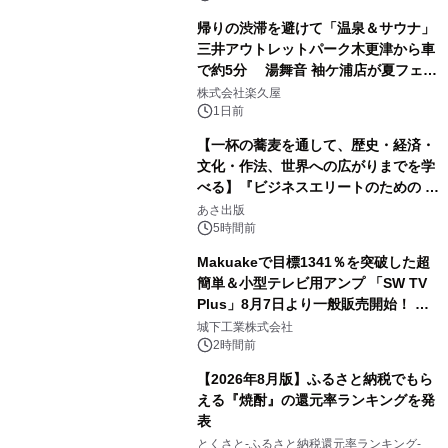
帰りの渋滞を避けて「温泉＆サウナ」
三井アウトレットパーク木更津から車
で約5分 湯舞音 袖ケ浦店が夏フェア
2
メニューを提供
株式会社楽久屋
1日前
【一杯の蕎麦を通して、歴史・経済・
文化・作法、世界への広がりまでを学
べる】『ビジネスエリートのための 教
3
養としての蕎麦』2026年8月25日
あさ出版
（火）発売
5時間前
Makuakeで目標1341％を突破した超
簡単＆小型テレビ用アンプ 「SW TV
Plus」8月7日より一般販売開始！ ケ
4
ーブル1本つなぐだけ、テレビの音が
城下工業株式会社
ぐっと豊かに
2時間前
【2026年8月版】ふるさと納税でもら
える『焼酎』の還元率ランキングを発
表
5
とくさと-ふるさと納税還元率ランキング-