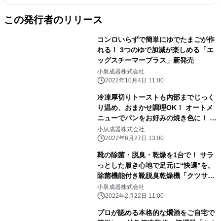
この発行者のリリース
コンロいらずで簡単にゆでたまごが作
れる！ 3つのゆで加減が楽しめる「エ
ッグスチーマープラス」新発売
小泉成器株式会社
2022年10月4日 11:00
冷凍厚切りトーストも内部までじっく
り温め、おまかせ調理OK！ オートメ
ニューでパンをお好みの焼き色に！ マ
イコン式「オーブントースター」新発
小泉成器株式会社
売
2022年6月27日 13:00
靴の除菌・脱臭・乾燥を1台で！ サラ
っとした履き心地で足元に“快適”を。
除菌機能付き靴脱臭乾燥機「クツサ
ラ」新発売
小泉成器株式会社
2022年2月22日 11:00
プロが認める本格的な燗酒をご自宅で