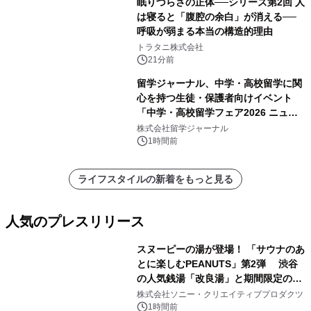
眠りづらさの正体──シリーズ第2回 人
は寝ると「腹腔の余白」が消える──
呼吸が弱まる本当の構造的理由
トラタニ株式会社
21分前
留学ジャーナル、中学・高校留学に関
心を持つ生徒・保護者向けイベント
「中学・高校留学フェア2026 ニュー
ジーランド＆オーストラリア」を
株式会社留学ジャーナル
9/12(土)に開催
1時間前
ライフスタイルの新着をもっと見る
人気のプレスリリース
スヌーピーの湯が登場！ 「サウナのあ
とに楽しむPEANUTS」第2弾 渋谷
の人気銭湯「改良湯」と期間限定のコ
1
ラボレーション サウナイキタイコラ
株式会社ソニー・クリエイティブプロダクツ
ボグッズも発売決定！
1時間前