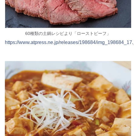
60種類の土鍋レシピより「ローストビーフ」
https://www.atpress.ne.jp/releases/198684/img_198684_17.j