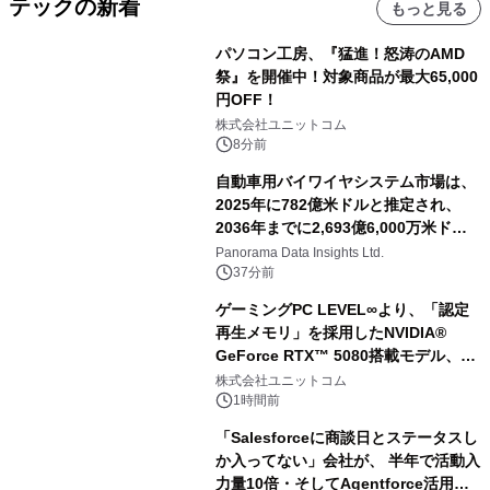
テックの新着
もっと見る
パソコン工房、『猛進！怒涛のAMD
祭』を開催中！対象商品が最大65,000
円OFF！
株式会社ユニットコム
8分前
自動車用バイワイヤシステム市場は、
2025年に782億米ドルと推定され、
2036年までに2,693億6,000万米ドル
に達すると予測されており、予測期間
Panorama Data Insights Ltd.
（2026年～2036年）
37分前
ゲーミングPC LEVEL∞より、「認定
再生メモリ」を採用したNVIDIA®
GeForce RTX™ 5080搭載モデル、
NVIDIA® GeForce RTX™ 5070 Ti搭
株式会社ユニットコム
載モデルを販売開始
1時間前
「Salesforceに商談日とステータスし
か入ってない」会社が、 半年で活動入
力量10倍・そしてAgentforce活用へ