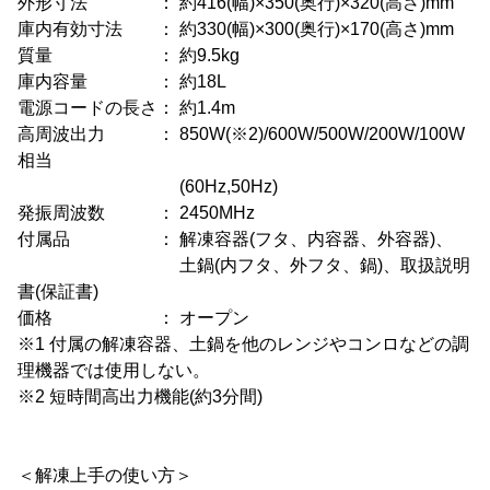
外形寸法 ： 約416(幅)×350(奥行)×320(高さ)mm
庫内有効寸法 ： 約330(幅)×300(奥行)×170(高さ)mm
質量 ： 約9.5kg
庫内容量 ： 約18L
電源コードの長さ： 約1.4m
高周波出力 ： 850W(※2)/600W/500W/200W/100W
相当
(60Hz,50Hz)
発振周波数 ： 2450MHz
付属品 ： 解凍容器(フタ、内容器、外容器)、
土鍋(内フタ、外フタ、鍋)、取扱説明
書(保証書)
価格 ： オープン
※1 付属の解凍容器、土鍋を他のレンジやコンロなどの調
理機器では使用しない。
※2 短時間高出力機能(約3分間)
＜解凍上手の使い方＞