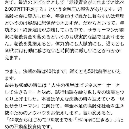
さて、最近のトピックとして「老後資金がこれまでと比べ
2,000万円不足する」という金融庁の報告があります。超
高齢社会に突入した今、年金だけで豊かに暮らすのは無理
というのは容易に想像がつきますが、だからといって、年
功序列・終身雇用が崩壊している中で、サラリーマンが潤
沢に老後資金を蓄えるというのも現実的な話ではありませ
ん。老後を見据えると、体力的にも人脈的にも、遅くとも
50代には行動に移さないと時間的に厳しいことがうかが
えます。
つまり、決断の時は40代まで、遅くとも50代前半といえ
ます。
白井も48歳の時には「人生の後半はビジネスオーナーと
して生きる！」と決め、試行錯誤を繰り返し今の環境をつ
くり上げました。本書はそんな決断の時を迎えている「現
役サラリーマン」に向けて、年金不足の高齢化社会を生き
抜くためのノウハウをお伝えします。言い変えると、
「40歳からはじめて100歳までを「Happyに生きる」」た
めの不動産投資術です。