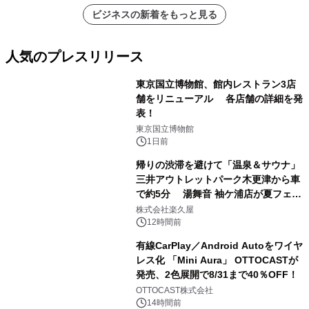
ビジネスの新着をもっと見る
人気のプレスリリース
東京国立博物館、館内レストラン3店
舗をリニューアル 各店舗の詳細を発
表！
1
東京国立博物館
1日前
帰りの渋滞を避けて「温泉＆サウナ」
三井アウトレットパーク木更津から車
で約5分 湯舞音 袖ケ浦店が夏フェア
2
メニューを提供
株式会社楽久屋
12時間前
有線CarPlay／Android Autoをワイヤ
レス化 「Mini Aura」 OTTOCASTが
発売、2色展開で8/31まで40％OFF！
3
OTTOCAST株式会社
14時間前