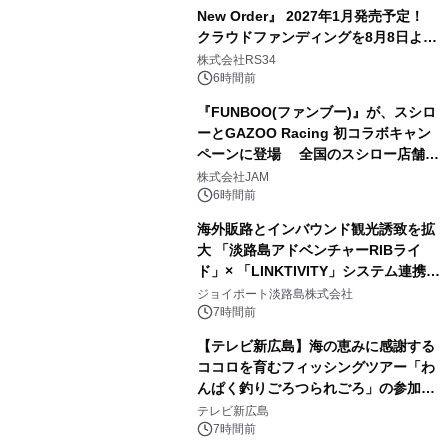
New Order』 2027年1月発売予定！
クラウドファンディングを8月8日より
開始
株式会社RS34
6時間前
『FUNBOO(ファンブー)』が、スシロ
ーとGAZOO Racing 初コラボキャン
ペーンに登場 全国のスシロー店舗で
GR 4車種の FUNBOO(ミニカー)付き
株式会社JAM
メニューが展開されます
6時間前
海外販路とインバウンド観光誘致を拡
大 「淡路島アドベンチャーRIBライ
ド」× 「LINKTIVITY」システム連携を
開始！
ジョイポート淡路島株式会社
7時間前
【テレビ新広島】海の恵みに感謝する
ココロを育むフィッシングツアー「わ
んぱく釣りごろつられごろ」の参加小
学生を募集
テレビ新広島
7時間前