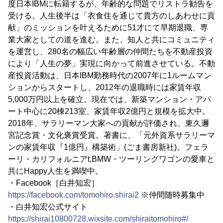
度日本IBMに転籍するが、年齢的な問題でリストラ勧告を
受ける。人生後半は「衣食住を通じて貴方のしあわせに貢
献」のミッションを叶えるために51才にて早期退職、専
業大家としての道を進む。また、知人と共にコミュニティ
を運営し、280名の幅広い年齢層の仲間たちを不動産投資
により「人生の夢」実現に向かって前進させている。不動
産投資活動は、日本IBM勤務時代の2007年に1ルームマン
ションからスタートし、2012年の退職時には家賃年収
5,000万円以上を確立。現在では、新築マンション・アパ
ート中心に20棟213室、家賃年収2億円と規模を拡大中。
2018年、サラリーマン大家への貢献が評価され、東久邇
宮記念賞・文化褒賞受賞。著書に、「元外資系サラリーマ
ンの家賃年収『1億円』構築術」(ごま書房新社)。フェラ
ーリ・カリフォルニアt,BMW・ツーリングワゴンの愛車と
共にHappy人生を満喫中。
・Facebook［白井知宏］
https://facebook.com/tomohiro.shirai2
※仲間随時募集中
・白井知宏公式サイト
https://shirai10800728.wixsite.com/shiraitomohiro#/