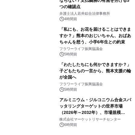
ならない？支払義務の有無を分ける5
つの確認点
弁護士法人若井綜合法律事務所
4時間前
「私にも、お花を届けることはできま
すか？」熊本のおじいちゃん、おばあ
ちゃんを想う、小学6年生との約束
フラワーライフ振興協議会
5時間前
「わたしたちにも何かできますか？」
子どもたちの一言から、熊本支援の輪
が全国へ
フラワーライフ振興協議会
5時間前
アルミニウム・ジルコニウム合金スパ
ッタリングターゲットの世界市場
（2026年～2032年）、市場規模
（0.995、0.999、その他）・分析レポ
株式会社マーケットリサーチセンター
ートを発表
6時間前