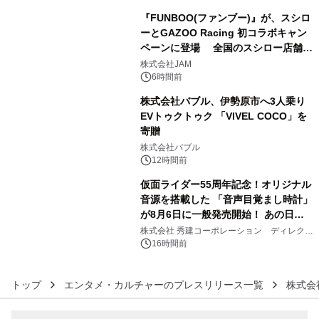
『FUNBOO(ファンブー)』が、スシロ
ーとGAZOO Racing 初コラボキャン
ペーンに登場 全国のスシロー店舗で
4
GR 4車種の FUNBOO(ミニカー)付き
株式会社JAM
メニューが展開されます
6時間前
株式会社バブル、伊勢原市へ3人乗り
EVトゥクトゥク 「VIVEL COCO」を
寄贈
5
株式会社バブル
12時間前
仮面ライダー55周年記念！オリジナル
音源を搭載した 「音声目覚まし時計」
が8月6日に一般発売開始！ あの日の
6
大興奮が今甦る
株式会社 秀建コーポレーション ディレクト
アートギャラリー
16時間前
トップ
エンタメ・カルチャーのプレスリリース一覧
株式会