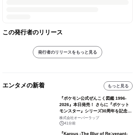
この発行者のリリース
発行者のリリースをもっと見る
エンタメの新着
もっと見る
『ポケモン公式ぜんこく図鑑 1996-
2026』本日発売！ さらに『ポケット
モンスター』シリーズ30周年を記念し
た画集『ポケットモンスター ビジュア
株式会社オーバーラップ
ルアートブック』の発売決定！ 2026
41分前
年12月18日（金）、3冊同時発売！
『Karous -The Blur of Re:venant-