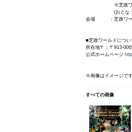
※芝政ワールド入場
(おとな：中学生
会場 ：芝政ワー
■芝政ワールドについ
所在地〒：〒913-00
公式ホームページ
htt
※画像はイメージで
すべての画像