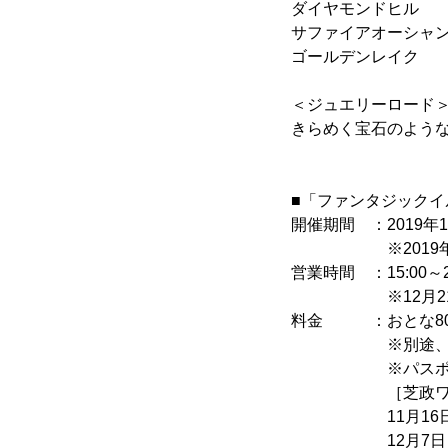
ダイヤモンドヒル 
サファイアオーシャ
ゴールデンレイク 
＜ジュエリーロード
きらめく宝石のよう
■「ファンタジック
開催期間 ：2019年1
※2019年12月2
営業時間 ：15:00～2
※12月21日～1
料金 ：おとな800
※別途、芝政ワ
※パスポートで
［芝政ワール
11月16日～12月
12月7日～2月