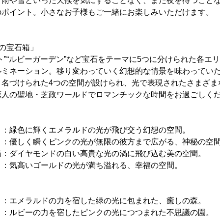
、雨や雪といった天候を気にすることなく、また夜を待つこと
のポイント。小さなお子様もご一緒にお楽しみいただけます。
の宝石箱」
ト”“ルビーガーデン”など宝石をテーマに5つに分けられた各エ
ルミネーション。移り変わっていく幻想的な情景を味わってい
と名づけられた4つの空間が設けられ、光で表現されたさまざま
恋人の聖地・芝政ワールドでロマンチックな時間をお過ごしく
 ：緑色に輝くエメラルドの光が飛び交う幻想の空間。
優しく瞬くピンクの光が無限の彼方まで広がる、神秘の空
箱：ダイヤモンドの白い高貴な光の渦に飛び込む美の空間。
：気高いゴールドの光が満ち溢れる、幸福の空間。
ト：エメラルドの力を宿した緑の光に包まれた、癒しの森。
ルビーの力を宿したピンクの光につつまれた不思議の園。