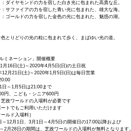
：ダイヤモンドの力を宿した白き光に包まれた高貴な丘。
ン：サファイアの力を宿した青い光に包まれた、雄大な海。
：ゴールドの力を宿した金色の光に包まれた、魅惑の湖。
＞
な色とりどりの光の粒に包まれて歩く、まばゆい光の道。
イルミネーション」開催概要
1月16日(土)～2020年4月5日(日)の土日祝
1日(土)～2020年1月5日(日)は毎日営業
0:00
月5日は21:00まで
円、こども・シニア600円
ールドの入場料が必要です
もご利用いただけます
ド入場料］
1日、3月1日～4月5日の開催日の17:00以降および
28日の期間は、芝政ワールドの入場料が無料となります