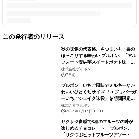
この発行者のリリース
秋の味覚の代表格、さつまいも・栗の
ほっこりする味わい ブルボン、「アル
フォート安納芋スイートポテト味」な
ど 8品を期間限定で8月4日(火)に販売
株式会社ブルボン
開始！
7日前
ブルボン、いちご風味でミルキーなか
わいいひとくちサイズ 「エブリバーガ
ーいちごシェイク味袋」を期間限定で
7月21日(火)に新発売！
株式会社ブルボン
2026年7月16日 13:00
サクサク食感で3種のフルーツの味が
楽しめるチョコレート ブルボン、
「サクつぶビットフルーツアソート」