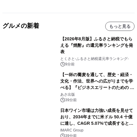
グルメの新着
もっと見る
【2026年8月版】ふるさと納税でもら
える『焼酎』の還元率ランキングを発
表
とくさと-ふるさと納税還元率ランキング-
9分前
【一杯の蕎麦を通して、歴史・経済・
文化・作法、世界への広がりまでを学
べる】『ビジネスエリートのための 教
養としての蕎麦』2026年8月25日
あさ出版
（火）発売
39分前
日本ワイン市場は力強い成長を見せて
おり、2034年までに米ドル 50.4 十億
に達し、CAGR 5.07%で成長すると予
測
IMARC Group
39分前