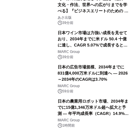
文化・作法、世界への広がりまでを学
べる】『ビジネスエリートのための 教
養としての蕎麦』2026年8月25日
あさ出版
（火）発売
39分前
日本ワイン市場は力強い成長を見せて
おり、2034年までに米ドル 50.4 十億
に達し、CAGR 5.07%で成長すると予
測
IMARC Group
39分前
日本の広告市場規模、2034年までに
831億4,000万米ドルに到達へ ― 2026
～2034年のCAGRは3.70%
IMARC Group
59分前
日本の農業用ロボット市場、2034年ま
でに15億1,346万米ドル超へ拡大と予
測 ― 年平均成長率（CAGR）14.9%を
記録
IMARC Group
1時間前