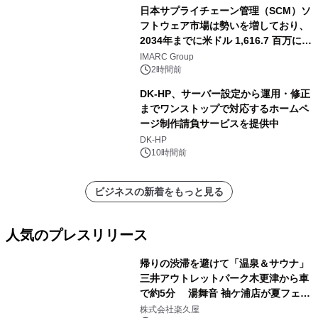
日本サプライチェーン管理（SCM）ソ
フトウェア市場は勢いを増しており、
2034年までに米ドル 1,616.7 百万に達
し、CAGR 3.42%で成長すると予測
IMARC Group
2時間前
DK-HP、サーバー設定から運用・修正
までワンストップで対応するホームペ
ージ制作請負サービスを提供中
DK-HP
10時間前
ビジネスの新着をもっと見る
人気のプレスリリース
帰りの渋滞を避けて「温泉＆サウナ」
三井アウトレットパーク木更津から車
で約5分 湯舞音 袖ケ浦店が夏フェア
1
メニューを提供
株式会社楽久屋