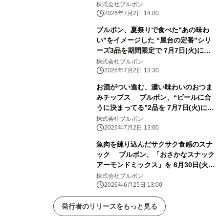
を期間限定で 7月7日(火)に新発売！
株式会社ブルボン
2026年7月2日 14:00
ブルボン、夏祭りで食べた“あの味わ
い”をイメージした “屋台の定番”シリ
ーズ3品を期間限定で 7月7日(火)に新
発売！
株式会社ブルボン
2026年7月2日 13:30
お酒がつい進む、濃い味わいのおつま
みチップス ブルボン、“ビールに合
うに決まってる”2品を 7月7日(火)にコ
ンビニエンスストア先行で新発売！
株式会社ブルボン
2026年7月2日 13:00
魚肉を練り込んだサクサク食感のスナ
ック ブルボン、「おさかなスナック
アーモンドミックス」を 6月30日(火)
に新発売！
株式会社ブルボン
2026年6月25日 13:00
発行者のリリースをもっと見る