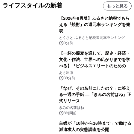
ライフスタイルの新着
もっと見る
【2026年8月版】ふるさと納税でもら
える『焼酎』の還元率ランキングを発
表
とくさと-ふるさと納税還元率ランキング-
9分前
【一杯の蕎麦を通して、歴史・経済・
文化・作法、世界への広がりまでを学
べる】『ビジネスエリートのための 教
養としての蕎麦』2026年8月25日
あさ出版
（火）発売
39分前
「なぜ、その名前にしたの？」に答え
る一通の手紙 ―「きみの名前はね」正
式リリース
きみの名前はね
8時間前
主婦が「10時から16時まで」で働ける
派遣求人の実態調査を公開