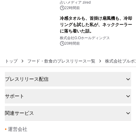
ングを発表
占いメディア zired
22時間前
冷感タオルも、首掛け扇風機も、冷却
リングも試した私が、ネッククーラー
に落ち着いた話。
6
株式会社G.Oホールディングス
20時間前
トップ
フード・飲食のプレスリリース一覧
株式会社ブルボ
プレスリリース配信
サポート
関連サービス
•
運営会社