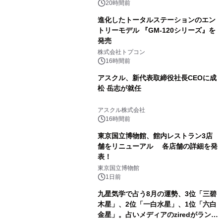
20時間前
進化したトータルステーションのエン
トリーモデル 『GM-120シリーズ』を
発売
2
株式会社トプコン
16時間前
アスクル、新代表取締役社長CEOに成
松 岳志が就任
3
アスクル株式会社
16時間前
東京国立博物館、館内レストラン3店
舗をリニューアル 各店舗の詳細を発
表！
4
東京国立博物館
1日前
九星気学で占う8月の運勢、3位「三碧
木星」、2位「一白水星」、1位「六白
金星」。占いメディアのziredがランキ
5