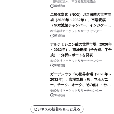
一般社団法人日本国際化推進協会
8時間前
二酸化窒素（NO2）ガス滅菌の世界市
場（2026年～2032年）、市場規模
（NO2滅菌チャンバー、インジケータ
ーおよびモニタリングシステム、その
株式会社マーケットリサーチセンター
他）・分析レポートを発表
9時間前
アルテミシニン酸の世界市場（2026年
～2032年）、市場規模（全合成、半合
成）・分析レポートを発表
株式会社マーケットリサーチセンター
9時間前
ガーデンウッドの世界市場（2026年～
2032年）、市場規模（杉、マホガニ
ー、チーク、オーク、その他）・分析
レポートを発表
株式会社マーケットリサーチセンター
9時間前
ビジネスの新着をもっと見る