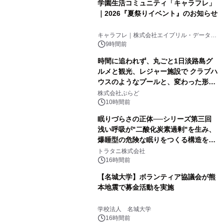
学園生活コミュニティ「キャラフレ」
｜2026『夏祭りイベント』のお知らせ
キャラフレ｜株式会社エイプリル・データ・
デザインズ
9時間前
時間に追われず、丸ごと1日淡路島グ
ルメと観光、レジャー施設で クラブハ
ウスのようなプールと、変わった形の
サウナも 「THE BOXY AWAJI」のお
株式会社ぷらど
得な素泊まり連泊プランで
10時間前
眠りづらさの正体──シリーズ第三回
浅い呼吸が"二酸化炭素過剰"を生み、
爆睡型の危険な眠りをつくる構造を解
説
トラタニ株式会社
16時間前
【名城大学】ボランティア協議会が熊
本地震で募金活動を実施
学校法人 名城大学
16時間前