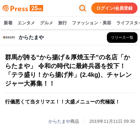
ログイン/会員登録
新着
エンタメ
グルメ
旅行
ファッション・美容
ライフスタ
からたまや
リリース一覧
群馬が誇る“から揚げ＆厚焼玉子”の名店「か
らたまや」 令和の時代に最終兵器を投下！
「テラ盛り！から揚げ丼」(2.4kg)、チャレン
ジャー大募集！！
行儀悪くて当タリマエ！！大盛メニューの究極版！
からたまや
商品
2019年11月11日 09:30