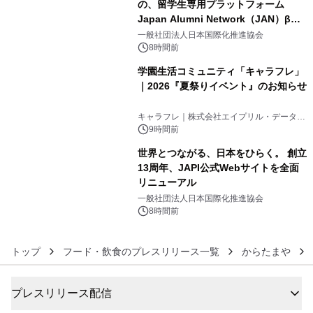
の、留学生専用プラットフォーム
Japan Alumni Network（JAN）β版
4
をリリース
一般社団法人日本国際化推進協会
8時間前
学園生活コミュニティ「キャラフレ」
｜2026『夏祭りイベント』のお知らせ
5
キャラフレ｜株式会社エイプリル・データ・
デザインズ
9時間前
世界とつながる、日本をひらく。 創立
13周年、JAPI公式Webサイトを全面
リニューアル
6
一般社団法人日本国際化推進協会
8時間前
トップ
フード・飲食のプレスリリース一覧
からたまや
プレスリリース配信