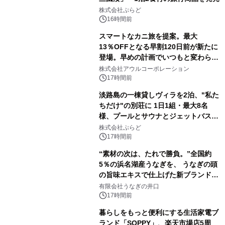
株式会社ぷらど
16時間前
スマートなカニ旅を提案。最大
13％OFFとなる早割120日前が新たに
登場。早めの計画でいつもと変わらぬ
大人の冬旅を。ー夕日ヶ浦温泉「佳松
株式会社アウルコーポレーション
苑 別邸ふうか」ー
17時間前
淡路島の一棟貸しヴィラを2泊、"私た
ちだけ"の別荘に 1日1組・最大8名
様、プールとサウナとジェットバス付
きで Villa Mon Temps AWAJIの連泊
株式会社ぷらど
素泊りプラン
17時間前
“素材の次は、たれで勝負。”全国約
5％の浜名湖産うなぎを、 うなぎの頭
の旨味エキスで仕上げた新ブランド
「井口の誉」誕生
有限会社うなぎの井口
17時間前
暮らしをもっと便利にする生活家電ブ
ランド「SOPPY」、楽天市場店5周