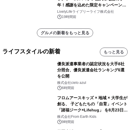
年！感謝を込めた限定キャンペーンを
8月10日より開催
LivelyLifeライブリーライフ株式会社
19時間前
グルメの新着をもっと見る
ライフスタイルの新着
もっと見る
優良派遣事業者の認定状況を大手8社
分照合、優良派遣会社ランキング6選
を公開
株式会社cielo azul
6時間前
フロムアースキッズ × 地域 × 大学生が
創る、 子どもたちの「自育」イベント
「諸福ジーク×Lifehug」 を8月23日
(日)開催
株式会社From Earth Kids
9時間前