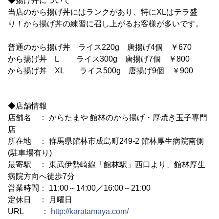
◆揚げ丼について
当店のから揚げ丼にはランクがあり、特にXLはテラ盛
り！から揚げ丼の練習に召し上がるお客様が多いです。
普通のから揚げ丼 ライス220g 唐揚げ4個 ￥670
から揚げ丼 L ライス300g 唐揚げ7個 ￥800
から揚げ丼 XL ライス500g 唐揚げ9個 ￥900
◆店舗情報
店舗名 ： からたまや 館林のから揚げ・厚焼き玉子専門
店
所在地 ： 群馬県館林市成島町249-2 館林厚生病院南側
(駐車場有り)
最寄駅 ： 東武伊勢崎線「館林駅」西口より、館林厚生
病院方向へ徒歩7分
営業時間： 11:00～14:00／16:00～21:00
定休日 ： 月曜日
URL ：
http://karatamaya.com/