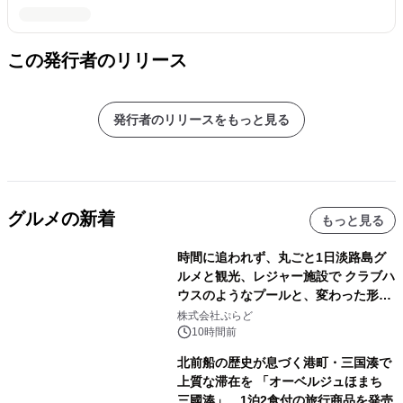
この発行者のリリース
発行者のリリースをもっと見る
グルメの新着
もっと見る
時間に追われず、丸ごと1日淡路島グ
ルメと観光、レジャー施設で クラブハ
ウスのようなプールと、変わった形の
サウナも 「THE BOXY AWAJI」のお
株式会社ぷらど
得な素泊まり連泊プランで
10時間前
北前船の歴史が息づく港町・三国湊で
上質な滞在を 「オーベルジュほまち
三國湊」 1泊2食付の旅行商品を発売