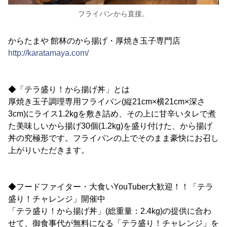
フライパンから直接。
からたまや 館林のから揚げ・厚焼き玉子専門店
http://karatamaya.com/
◆「テラ盛り！から揚げ丼」とは
厚焼き玉子調理専用フライパン(縦21cm×横21cm×深さ
3cm)にライス1.2kgを敷き詰め、その上に甘辛いタレで煮
た美味しいから揚げ30個(1.2kg)を盛り付けた、から揚げ
丼の究極形です。フライパンの上でそのまま豪快にお召し
上がりいただきます。
◆フードファイター・大食いYouTuber大歓迎！！「テラ
盛り！チャレンジ」開催中
「テラ盛り！から揚げ丼」(総重量：2.4kg)の提供に合わ
せて、御食事代が無料になる「テラ盛り！チャレンジ」を