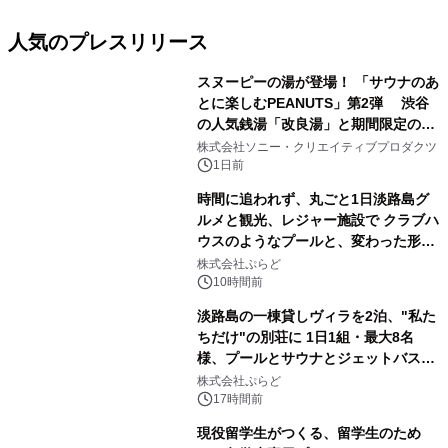
人気のプレスリリース
スヌーピーの湯が登場！ 「サウナのあ
とに楽しむPEANUTS」第2弾 渋谷
の人気銭湯「改良湯」と期間限定のコ
1
ラボレーション サウナイキタイコラ
株式会社ソニー・クリエイティブプロダクツ
ボグッズも発売決定！
1日前
時間に追われず、丸ごと1日淡路島グ
ルメと観光、レジャー施設で クラブハ
ウスのようなプールと、変わった形の
2
サウナも 「THE BOXY AWAJI」のお
株式会社ぷらど
得な素泊まり連泊プランで
10時間前
淡路島の一棟貸しヴィラを2泊、"私た
ちだけ"の別荘に 1日1組・最大8名
様、プールとサウナとジェットバス付
3
きで Villa Mon Temps AWAJIの連泊
株式会社ぷらど
素泊りプラン
17時間前
現役留学生がつくる、留学生のため