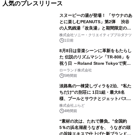
人気のプレスリリース
スヌーピーの湯が登場！ 「サウナのあ
とに楽しむPEANUTS」第2弾 渋谷
の人気銭湯「改良湯」と期間限定のコ
1
ラボレーション サウナイキタイコラ
株式会社ソニー・クリエイティブプロダクツ
ボグッズも発売決定！
1日前
8月8日は音楽シーンに革新をもたらし
た 伝説のリズムマシン「TR-808」を
祝う日 ～Roland Store Tokyoで実機
2
を展示しての 記念キャンペーンを開
ローランド株式会社
催 英国ラジオ「NTS」の 特別プログ
5時間前
ラムや、「TR-808」を愛する伝説的
淡路島の一棟貸しヴィラを2泊、"私た
アーティストを フィーチャーしたアニ
ちだけ"の別荘に 1日1組・最大8名
メーションを公開～
様、プールとサウナとジェットバス付
3
きで Villa Mon Temps AWAJIの連泊
株式会社ぷらど
素泊りプラン
4時間前
“素材の次は、たれで勝負。”全国約
5％の浜名湖産うなぎを、 うなぎの頭
の旨味エキスで仕上げた新ブランド