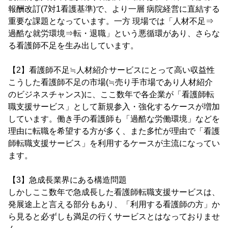
報酬改訂(7対1看護基準)で、より一層 病院経営に直結する
重要な課題となっています。一方 現場では「人材不足⇒
過酷な就労環境⇒転・退職」という悪循環があり、さらな
る看護師不足を生み出しています。
【2】看護師不足≒人材紹介サービスにとって高い収益性
こうした看護師不足の市場(≒売り手市場であり人材紹介
のビジネスチャンス)に、ここ数年で各企業が「看護師転
職支援サービス」として新規参入・強化するケースが増加
しています。働き手の看護師も「過酷な労働環境」などを
理由に転職を希望する方が多く、また多忙が理由で「看護
師転職支援サービス」を利用するケースが主流になってい
ます。
【3】急成長業界にある構造問題
しかしここ数年で急成長した看護師転職支援サービスは、
発展途上と言える部分もあり、「利用する看護師の方」か
ら見ると必ずしも満足の行くサービスとはなっておりませ