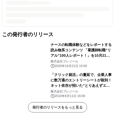
この発行者のリリース
ナースの転職体験などをレポートする
読み物系コンテンツ 「看護師転職“リ
アル”100人レポート！」を10月21日
より展開
株式会社プレジール
2020年10月21日 10:00
「クリック就活」の蔓延で、企業人事
に数万通のエントリーシートが殺到！
ネット依存が招いた“とりあえずエン
トリー”の就活マーケットを変化させ
株式会社プレジール
る 新スタイル動画就活サイト『OB訪
2010年6月11日 16:00
問.com』オープン！
発行者のリリースをもっと見る