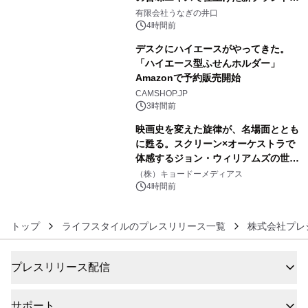
4
「井口の誉」誕生
有限会社うなぎの井口
4時間前
デスクにハイエースがやってきた。
「ハイエース型ふせんホルダー」
Amazonで予約販売開始
5
CAMSHOP.JP
3時間前
映画史を変えた旋律が、名場面ととも
に甦る。スクリーン×オーケストラで
体感するジョン・ウィリアムズの世
6
界。ジョン・ウィリアムズ：シネマ・
（株）キョードーメディアス
スペクタキュラー・コンサート 開催決
4時間前
定！
トップ
ライフスタイルのプレスリリース一覧
株式会社プレ
プレスリリース配信
サポート