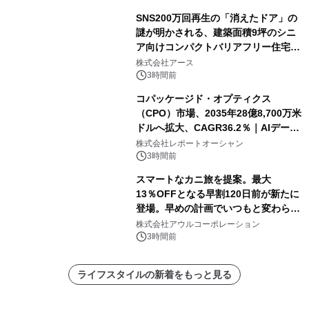
SNS200万回再生の「消えたドア」の
謎が明かされる、建築面積9坪のシニ
ア向けコンパクトバリアフリー住宅が
誕生
株式会社アース
3時間前
コパッケージド・オプティクス
（CPO）市場、2035年28億8,700万米
ドルへ拡大、CAGR36.2％｜AIデータ
センター・高速光通信需要が成長を加
株式会社レポートオーシャン
速
3時間前
スマートなカニ旅を提案。最大
13％OFFとなる早割120日前が新たに
登場。早めの計画でいつもと変わらぬ
大人の冬旅を。ー夕日ヶ浦温泉「佳松
株式会社アウルコーポレーション
苑 別邸ふうか」ー
3時間前
ライフスタイルの新着をもっと見る