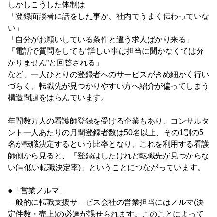
しかしこうした体制は
「登録面談者に話をした事が、社内でうまく伝わっていな
い」
「自分がお願いしている条件と違う求人ばかり来る」
「電話で質問をしても“詳しい事は担当に聞かなくては分
かりません”と回答される」
など、一人ひとりの登録者へのサービスがきめ細かく行い
づらく、転職先が見つかりやすい方へ紹介が偏ってしまう
構造問題をはらんでいます。
年間数万人の看護師登録を受ける企業もあり、コンサルタ
ント一人あたりの月間登録者数は50名以上、その1割の5
名が転職決定するという比率となり、これを利用する看護
師側から見ると、「登録はしたけれど転職先が見つからな
い(≒低い転職決定率)」ということにつながっています。
●「営業ノルマ」
一般的に転職支援サービス会社の営業担当にはノルマ(決
定件数・売上)の必達が課せられます。このことによって