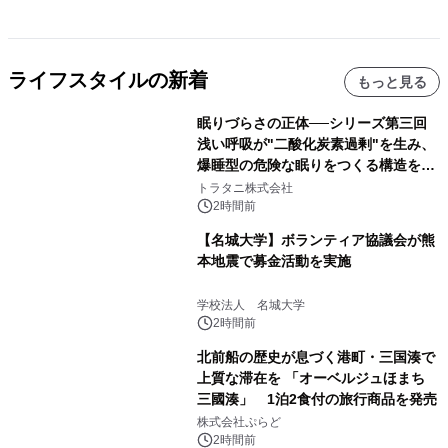
ライフスタイルの新着
もっと見る
眠りづらさの正体──シリーズ第三回
浅い呼吸が"二酸化炭素過剰"を生み、
爆睡型の危険な眠りをつくる構造を解
説
トラタニ株式会社
2時間前
【名城大学】ボランティア協議会が熊
本地震で募金活動を実施
学校法人 名城大学
2時間前
北前船の歴史が息づく港町・三国湊で
上質な滞在を 「オーベルジュほまち
三國湊」 1泊2食付の旅行商品を発売
株式会社ぷらど
2時間前