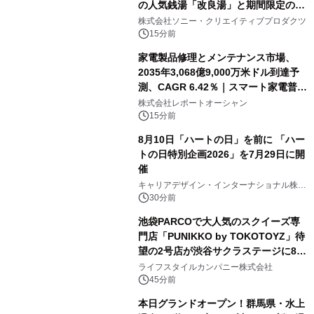
の人気銭湯「改良湯」と期間限定のコ
ラボレーション サウナイキタイコラ
株式会社ソニー・クリエイティブプロダクツ
ボグッズも発売決定！
15分前
家電製品修理とメンテナンス市場、
2035年3,068億9,000万米ドル到達予
測、CAGR 6.42％｜スマート家電普
及・循環型経済・メンテナンス需要拡
株式会社レポートオーシャン
大が成長を加速
15分前
8月10日「ハートの日」を前に 「ハー
トの日特別企画2026」を7月29日に開
催
キャリアデザイン・インターナショナル株式
会社
30分前
池袋PARCOで大人気のスクイーズ専
門店「PUNIKKO by TOKOTOYZ」待
望の2号店が渋谷サクラステージに8月
21日オープン！
ライフスタイルカンパニー株式会社
45分前
本日グランドオープン！群馬県・水上