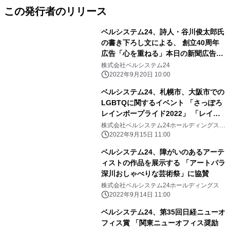
この発行者のリリース
ベルシステム24、詩人・谷川俊太郎氏
の書き下ろし文による、 創立40周年
広告「心を重ねる」本日の新聞広告か
ら順次展開
株式会社ベルシステム24
2022年9月20日 10:00
ベルシステム24、札幌市、大阪市での
LGBTQに関するイベント 「さっぽろ
レインボープライド2022」 「レイン
ボーフェスタ！2022」に協賛
株式会社ベルシステム24ホールディングス
株式会社ベルシステム24
2022年9月15日 11:00
ベルシステム24、障がいのあるアーテ
ィストの作品を展示する 「アートパラ
深川おしゃべりな芸術祭」に協賛
株式会社ベルシステム24ホールディングス
2022年9月14日 11:00
ベルシステム24、第35回日経ニューオ
フィス賞 「関東ニューオフィス奨励