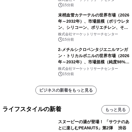
15分前
末梢血管カテーテルの世界市場（2026
年～2032年）、市場規模（ポリウレタ
ン、シリコーン、ポリエチレン、その
他）・分析レポートを発表
株式会社マーケットリサーチセンター
15分前
2-メチルシクロペンタジエニルマンガ
ン・トリカルボニルの世界市場（2026
年～2032年）、市場規模（純度98%以
上、純度60%以上）・分析レポートを
株式会社マーケットリサーチセンター
発表
15分前
ビジネスの新着をもっと見る
ライフスタイルの新着
もっと見る
スヌーピーの湯が登場！ 「サウナのあ
とに楽しむPEANUTS」第2弾 渋谷