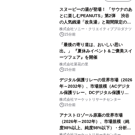
スヌーピーの湯が登場！ 「サウナのあ
とに楽しむPEANUTS」第2弾 渋谷
の人気銭湯「改良湯」と期間限定のコ
ラボレーション サウナイキタイコラ
株式会社ソニー・クリエイティブプロダクツ
ボグッズも発売決定！
15分前
「最後の寄り道は、おいしい思い
出。」 『夏休みイベント＆ご褒美スイ
ーツフェア』を開催
株式会社菜花の里
15分前
デジタル保護リレーの世界市場（2026
年～2032年）、市場規模（ACデジタ
ル保護リレー、DCデジタル保護リレ
ー）・分析レポートを発表
株式会社マーケットリサーチセンター
15分前
アナストロゾール原薬の世界市場
（2026年～2032年）、市場規模（純
度98%以上、純度98%以下）・分析レ
ポートを発表
株式会社マーケットリサーチセンター