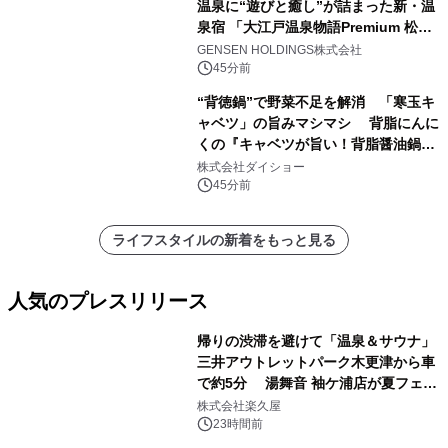
温泉に“遊びと癒し”が詰まった新・温
泉宿 「大江戸温泉物語Premium 松乃
井」が誕生
GENSEN HOLDINGS株式会社
45分前
“背徳鍋”で野菜不足を解消 「寒玉キ
ャベツ」の旨みマシマシ 背脂にんに
くの『キャベツが旨い！背脂醤油鍋ス
ープ』発売
株式会社ダイショー
45分前
ライフスタイルの新着をもっと見る
人気のプレスリリース
帰りの渋滞を避けて「温泉＆サウナ」
三井アウトレットパーク木更津から車
で約5分 湯舞音 袖ケ浦店が夏フェア
1
メニューを提供
株式会社楽久屋
23時間前