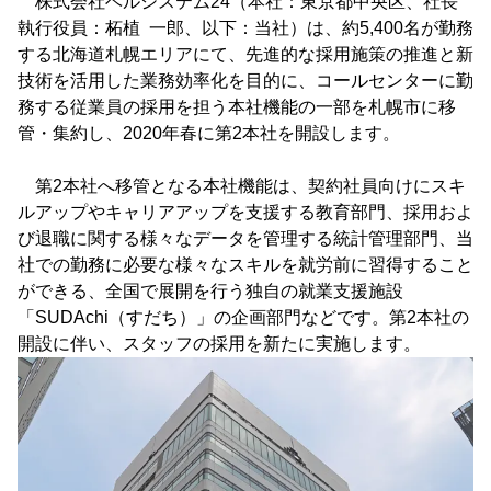
株式会社ベルシステム24（本社：東京都中央区、社長
執行役員：柘植 一郎、以下：当社）は、約5,400名が勤務
する北海道札幌エリアにて、先進的な採用施策の推進と新
技術を活用した業務効率化を目的に、コールセンターに勤
務する従業員の採用を担う本社機能の一部を札幌市に移
管・集約し、2020年春に第2本社を開設します。
第2本社へ移管となる本社機能は、契約社員向けにスキ
ルアップやキャリアアップを支援する教育部門、採用およ
び退職に関する様々なデータを管理する統計管理部門、当
社での勤務に必要な様々なスキルを就労前に習得すること
ができる、全国で展開を行う独自の就業支援施設
「SUDAchi（すだち）」の企画部門などです。第2本社の
開設に伴い、スタッフの採用を新たに実施します。