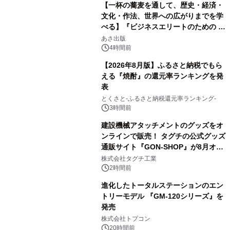
【一杯の蕎麦を通して、歴史・経済・
文化・作法、世界への広がりまでを学
べる】『ビジネスエリートのための 教
2
養としての蕎麦』2026年8月25日
あさ出版
（火）発売
4時間前
【2026年8月版】ふるさと納税でもら
える『焼酎』の還元率ランキングを発
表
3
とくさと-ふるさと納税還元率ランキング-
3時間前
建設機械アタッチメントのグッズをオ
ンラインで販売！ タグチの公式グッズ
通販サイト『GON-SHOP』が8月オー
4
プン
株式会社タグチ工業
2時間前
進化したトータルステーションのエン
トリーモデル 『GM-120シリーズ』を
発売
5
株式会社トプコン
20時間前