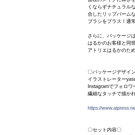
くならずナチュラル
合したリップバームな
ブラシをプラス！通
さらに、パッケージは
はるかのお客様と同世
アトリエはるかのた
〇パッケージデザイ
イラストレーターyasu
Instagramでフ
繊細なタッチで描か
https://www.atpress.
〇セット内容〇