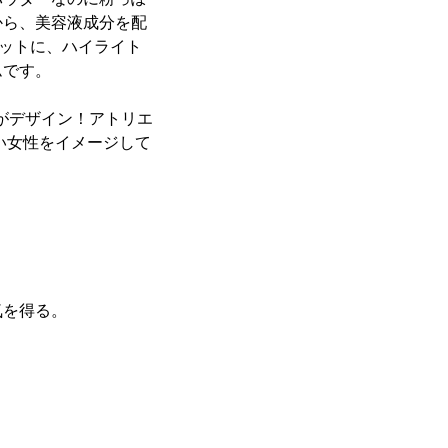
から、美容液成分を配
セットに、ハイライト
ムです。
aがデザイン！アトリエ
い女性をイメージして
気を得る。