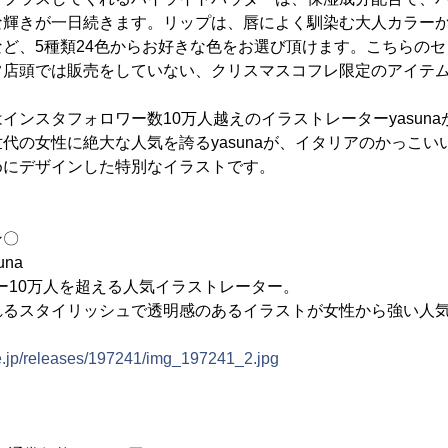
な輝きが一日続きます。リップは、唇によく馴染む大人カラー
ど、5種類24色からお好きな色をお選び頂けます。こちらの
常店頭では販売をしていない、クリスマスコフレ限定のアイテ
インスタフォロワー数10万人越えのイラストレーターyasun
代の女性に絶大な人気を誇るyasunaが、イタリアのかっこい
めにデザインした特別なイラストです。
ン〇
na
ォロワー10万人を超える人気イラストレーター。
れるスタイリッシュで透明感のあるイラストが女性から強い人
ne.jp/releases/197241/img_197241_2.jpg