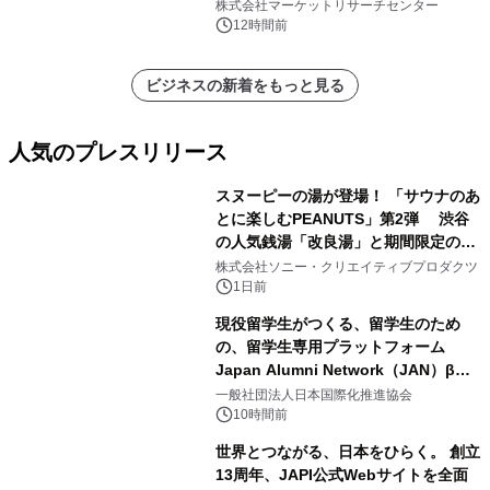
レポートを発表
株式会社マーケットリサーチセンター
12時間前
ビジネスの新着をもっと見る
人気のプレスリリース
スヌーピーの湯が登場！ 「サウナのあ
とに楽しむPEANUTS」第2弾 渋谷
の人気銭湯「改良湯」と期間限定のコ
1
ラボレーション サウナイキタイコラ
株式会社ソニー・クリエイティブプロダクツ
ボグッズも発売決定！
1日前
現役留学生がつくる、留学生のため
の、留学生専用プラットフォーム
Japan Alumni Network（JAN）β版
2
をリリース
一般社団法人日本国際化推進協会
10時間前
世界とつながる、日本をひらく。 創立
13周年、JAPI公式Webサイトを全面