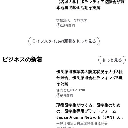
【名城大学】ボランティア協議会が熊
本地震で募金活動を実施
学校法人 名城大学
18時間前
ライフスタイルの新着をもっと見る
ビジネスの新着
もっと見る
優良派遣事業者の認定状況を大手8社
分照合、優良派遣会社ランキング6選
を公開
株式会社cielo azul
9時間前
現役留学生がつくる、留学生のため
の、留学生専用プラットフォーム
Japan Alumni Network（JAN）β版
をリリース
一般社団法人日本国際化推進協会