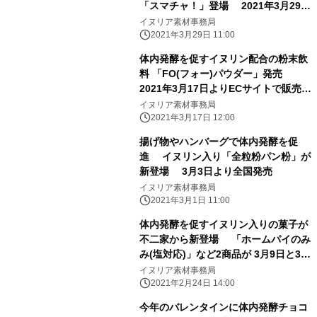
「スマチャ！」登場 2021年3月29日
より全国発売
イヌリア素材事務局
2021年3月29日 11:00
体内発酵を促すイヌリン配合の粉末飲
料 「FO(フォー)パウダー」発売
2021年3月17日よりECサイトで販売開
始
イヌリア素材事務局
2021年3月17日 12:00
揚げ物やハンバーグで体内発酵を促
進 イヌリン入り「全粒粉パン粉」が
新登場 3月3日より全国発売
イヌリア素材事務局
2021年3月1日 11:00
体内発酵を促すイヌリン入りの菓子が
不二家から新登場 「ホームパイのみ
み(塩対応)」など2商品が 3月9日と3月
23日にそれぞれ全国販売開始
イヌリア素材事務局
2021年2月24日 14:00
今年のバレンタインに体内発酵チョコ