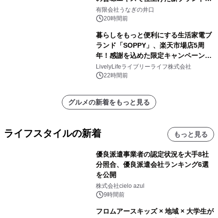
「井口の誉」誕生
有限会社うなぎの井口
20時間前
暮らしをもっと便利にする生活家電ブ
ランド「SOPPY」、楽天市場店5周
年！感謝を込めた限定キャンペーンを
8月10日より開催
LivelyLifeライブリーライフ株式会社
22時間前
グルメの新着をもっと見る
ライフスタイルの新着
もっと見る
優良派遣事業者の認定状況を大手8社
分照合、優良派遣会社ランキング6選
を公開
株式会社cielo azul
9時間前
フロムアースキッズ × 地域 × 大学生が