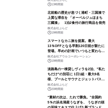
株式会社ぷらど
得な素泊まり連泊プランで
13時間前
北前船の歴史が息づく港町・三国湊で
上質な滞在を 「オーベルジュほまち
三國湊」 1泊2食付の旅行商品を発売
株式会社ぷらど
19時間前
スマートなカニ旅を提案。最大
13％OFFとなる早割120日前が新たに
登場。早めの計画でいつもと変わらぬ
大人の冬旅を。ー夕日ヶ浦温泉「佳松
株式会社アウルコーポレーション
苑 別邸ふうか」ー
19時間前
淡路島の一棟貸しヴィラを2泊、"私た
ちだけ"の別荘に 1日1組・最大8名
様、プールとサウナとジェットバス付
きで Villa Mon Temps AWAJIの連泊
株式会社ぷらど
素泊りプラン
20時間前
“素材の次は、たれで勝負。”全国約
5％の浜名湖産うなぎを、 うなぎの頭
の旨味エキスで仕上げた新ブランド