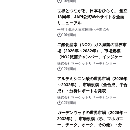
10時間前
世界とつながる、日本をひらく。 創立
13周年、JAPI公式Webサイトを全面
リニューアル
一般社団法人日本国際化推進協会
10時間前
二酸化窒素（NO2）ガス滅菌の世界市
場（2026年～2032年）、市場規模
（NO2滅菌チャンバー、インジケータ
ーおよびモニタリングシステム、その
株式会社マーケットリサーチセンター
他）・分析レポートを発表
12時間前
アルテミシニン酸の世界市場（2026年
～2032年）、市場規模（全合成、半合
成）・分析レポートを発表
株式会社マーケットリサーチセンター
12時間前
ガーデンウッドの世界市場（2026年～
2032年）、市場規模（杉、マホガニ
ー、チーク、オーク、その他）・分析