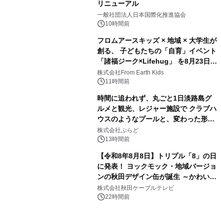
リニューアル
3
一般社団法人日本国際化推進協会
10時間前
フロムアースキッズ × 地域 × 大学生が
創る、 子どもたちの「自育」イベント
「諸福ジーク×Lifehug」 を8月23日
4
(日)開催
株式会社From Earth Kids
11時間前
時間に追われず、丸ごと1日淡路島グ
ルメと観光、レジャー施設で クラブハ
ウスのようなプールと、変わった形の
5
サウナも 「THE BOXY AWAJI」のお
株式会社ぷらど
得な素泊まり連泊プランで
13時間前
【令和8年8月8日】トリプル「8」の日
に発表！ ヨックモック・地域バージョ
ンの秋田デザイン缶が誕生 ～かわいい
6
秋田犬の子犬と秋田の四季と名所を巡
株式会社秋田ケーブルテレビ
るパッケージ～ 9月1日(火)秋田県内で
22時間前
販売開始