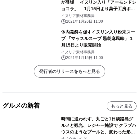
が登場 イヌリン入り「アーモンドシ
ョコラ」 1月15日より菓子工房ボス
トンの自社ECサイトおよび全店舗にて
イヌリア素材事務局
販売中
2021年1月26日 11:00
体内発酵を促すイヌリン入り粉末スー
プ 「マッスルスープ 黒胡麻風味」 1
月15日より販売開始
イヌリア素材事務局
2021年1月15日 11:00
発行者のリリースをもっと見る
グルメの新着
もっと見る
時間に追われず、丸ごと1日淡路島グ
ルメと観光、レジャー施設で クラブハ
ウスのようなプールと、変わった形の
サウナも 「THE BOXY AWAJI」のお