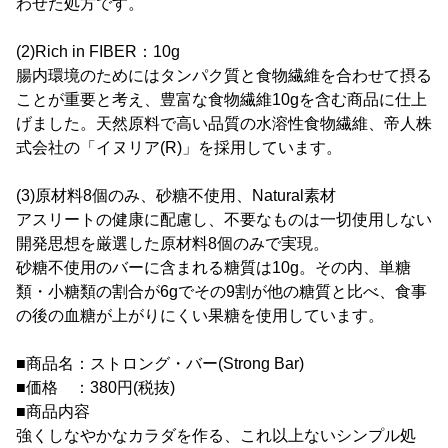
わせた処方です。
(2)Rich in FIBER：10g
腸内環境のためにはタンパク質と食物繊維を合わせて摂る
ことが重要と考え、豊富な食物繊維10gを含む商品に仕上
げました。天然原料で高い品質の水溶性食物繊維、帝人株
式会社の「イヌリア(R)」を採用しています。
(3)原材料8個のみ、砂糖不使用、Natural素材
アスリートの健康に配慮し、不要なものは一切使用しない
開発思想を厳選した原材料8個のみで実現。
砂糖不使用のバーに含まれる糖質は10g。その内、単糖
類・小糖類の割合が6gでその9割が他の糖質と比べ、食事
の後の血糖が上がりにくい果糖を使用しています。
■商品名：ストロング・バー(Strong Bar)
■価格 ：380円(税抜)
■商品内容
強くしなやかなカラダを作る、これ以上ないシンプル処