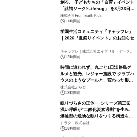
創る、 子どもたちの「自育」イベント
「諸福ジーク×Lifehug」 を8月23日
(日)開催
株式会社From Earth Kids
11時間前
学園生活コミュニティ「キャラフレ」
｜2026『夏祭りイベント』のお知らせ
キャラフレ｜株式会社エイプリル・データ・
デザインズ
12時間前
時間に追われず、丸ごと1日淡路島グ
ルメと観光、レジャー施設で クラブハ
ウスのようなプールと、変わった形の
サウナも 「THE BOXY AWAJI」のお
株式会社ぷらど
得な素泊まり連泊プランで
13時間前
眠りづらさの正体──シリーズ第三回
浅い呼吸が"二酸化炭素過剰"を生み、
爆睡型の危険な眠りをつくる構造を解
説
トラタニ株式会社
18時間前