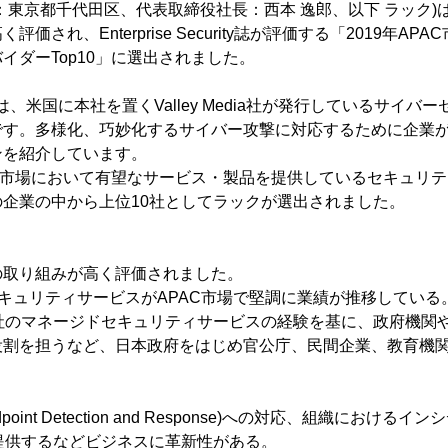
：東京都千代田区、代表取締役社長：西本 逸郎、以下 ラック)は
価され、Enterprise Security誌が評価する「2019年A
イダーTop10」に選出されました。
curity誌は、米国に本社を置くValley Media社が発行しているサ
です。多様化、巧妙化するサイバー攻撃に対応するために企業
ンを紹介しています。
C市場において有望なサービス・製品を提供しているセキュリ
企業の中から上位10社としてラックが選出されました。
の取り組みが高く評価されました。
キュリティサービスがAPAC市場で堅調に業績が推移している
当社のマネージドセキュリティサービスの経験を基に、政府機関
役割を担うなど、日本政府をはじめ官公庁、民間企業、教育機
point Detection and Response)への対応、組織におけ
t」を提供するなどビジネスに革新性がある。