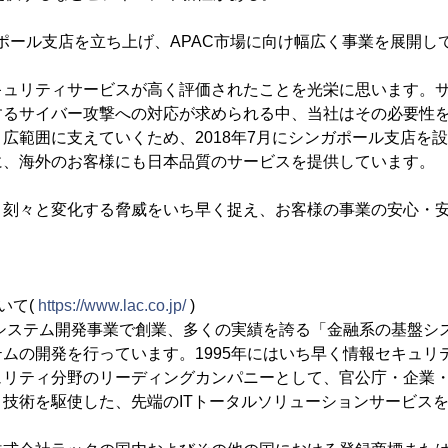
ンガポール支店を立ち上げ、APAC市場に向け幅広く事業を展開し
キュリティサービスが高く評価されたことを光栄に思います。
するサイバー攻撃への対応が求められる中、当社はその必要性
広範囲に支えていくため、2018年7月にシンガポール支店を
に、海外のお客様にも日本品質のサービスを提供しています。
々刻々と変化する脅威をいち早く捉え、お客様の事業の安心・
いて(
https://www.lac.co.jp/
)
にシステム開発事業で創業、多くの実績を誇る「金融系の基盤シ
ムの開発を行っています。1995年にはいち早く情報セキュリ
ュリティ分野のリーディングカンパニーとして、官公庁・企業
技術を駆使した、先端のITトータルソリューションサービス