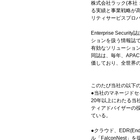
株式会社ラック(本社
る実績と事業戦略が高く評
リティサービスプロバ
Enterprise Se
ションを扱う情報誌
有効なソリューショ
同誌は、毎年、APA
価しており、全世界の
このたび当社の以下
●当社のマネージドセ
20年以上にわたる
ティアドバイザーの
ている。
●クラウド、EDR(End
ル「FalconNes