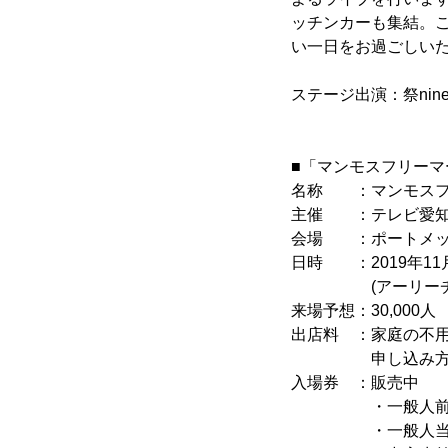
ッチンカーも集結。
い一日をお過ごしい
ステージ出演：祭nine
■「マンモスフリーマ
名称 ：マンモスフリー
主催 ：テレビ愛
会場 ：ポートメッ
日時 ：2019年11月16
(アーリーチケッ
来場予想：30,000人
出店料 ：家庭の不用品
申し込み方法など
入場券 ：販売中
・一般人
・一般人