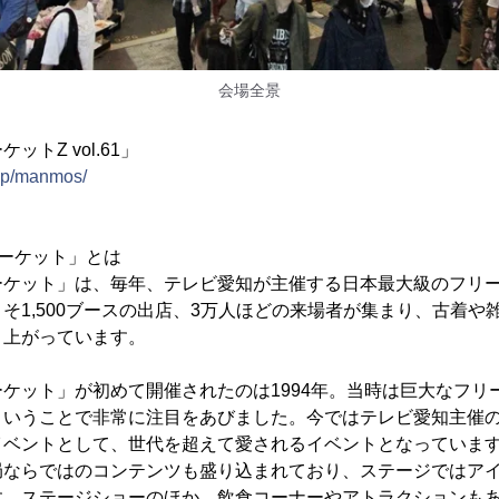
会場全景
トZ vol.61」
.jp/manmos/
ーケット」とは
ーケット」は、毎年、テレビ愛知が主催する日本最大級のフリー
そ1,500ブースの出店、3万人ほどの来場者が集まり、古着や
り上がっています。
ケット」が初めて開催されたのは1994年。当時は巨大なフリ
ということで非常に注目をあびました。今ではテレビ愛知主催
イベントとして、世代を超えて愛されるイベントとなっていま
局ならではのコンテンツも盛り込まれており、ステージではア
す。ステージショーのほか、飲食コーナーやアトラクションも