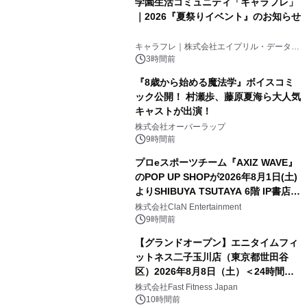
学園生活コミュニティ「キャラフレ」
｜2026『夏祭りイベント』のお知らせ
キャラフレ｜株式会社エイプリル・データ・
デザインズ
3時間前
『8歳から始める魔法学』ボイスコミ
ック公開！ 村瀬歩、藤原夏海ら大人気
キャストが出演！
株式会社オーバーラップ
9時間前
プロeスポーツチーム『AXIZ WAVE』
のPOP UP SHOPが2026年8月1日(土)
よりSHIBUYA TSUTAYA 6階 IP書店で
開催決定！！
株式会社ClaN Entertainment
9時間前
【グランドオープン】エニタイムフィ
ットネス二子玉川店（東京都世田谷
区）2026年8月8日（土）＜24時間年
中無休のフィットネスジム＞
株式会社Fast Fitness Japan
10時間前