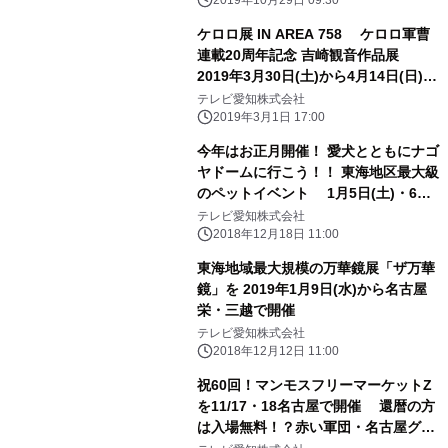
2019年10月29日 09:30
ケロロ展 IN AREA 758 ケロロ軍曹
連載20周年記念 吉崎観音作品展
2019年3月30日(土)から4月14日(日)ま
で名古屋パルコで開催
テレビ愛知株式会社
2019年3月1日 17:00
今年はお正月開催！ 愛犬とともにナゴ
ヤドームに行こう！！ 東海地区最大級
のペットイベント 1月5日(土)・6日
(日)にナゴヤドームで開催！
テレビ愛知株式会社
2018年12月18日 11:00
東海地域最大規模の万華鏡展「ザ万華
鏡」を 2019年1月9日(水)から名古屋
栄・三越で開催
テレビ愛知株式会社
2018年12月12日 11:00
祝60回！マンモスフリーマーケットZ
を11/17・18名古屋で開催 還暦の方
は入場無料！？赤い軍団・名古屋グラ