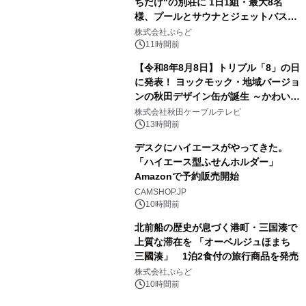
ちだけ"の別荘に 1日1組・最大8名
様、プールとサウナとジェットバス付
3
きで Villa Mon Temps AWAJIの連泊
株式会社ぷらど
素泊りプラン
11時間前
【令和8年8月8日】トリプル「8」の日
に発表！ ヨックモック・地域バージョ
ンの秋田デザイン缶が誕生 ～かわいい
4
秋田犬の子犬と秋田の四季と名所を巡
株式会社秋田ケーブルテレビ
るパッケージ～ 9月1日(火)秋田県内で
13時間前
販売開始
デスクにハイエースがやってきた。
「ハイエース型ふせんホルダー」
Amazonで予約販売開始
5
CAMSHOP.JP
10時間前
北前船の歴史が息づく港町・三国湊で
上質な滞在を 「オーベルジュほまち
三國湊」 1泊2食付の旅行商品を発売
6
株式会社ぷらど
10時間前