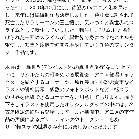
たシリーズ1,200万部を突破した「転生したらスライムだ
った件」。2018年10月には、待望のTVアニメ化を果た
し、来年には続編制作も決定しました。通り魔に刺されて
死亡したサラリーマンの三上悟は、気がつくと異世界にス
ライムとして転生していました。転生し、“リムル”と名付
けられた一匹のスライムが、異世界で身につけたスキルを
駆使し、知恵と度胸で仲間を増やしていく異色のファンタ
ジー作品です。
本展は、“異世界(テンペスト)への異世界旅行”をコンセプ
トに、リムルたちの町をめぐる展覧会。アニメ登場キャラ
クターを紹介するコーナーや、原作漫画・小説の貴重なイ
ラストや資料展示、多数のフォトスポットなど「転スラ」
の世界を体験できるコーナーをご用意しております。描き
下ろしイラストを使用したオリジナルグッズの中には、名
古屋限定の絵柄も登場します。また期間中、アニメの本作
品の声優によるグリーティングやトークショーもあ
り、“転スラ”の世界を存分にお楽しみいただけます。