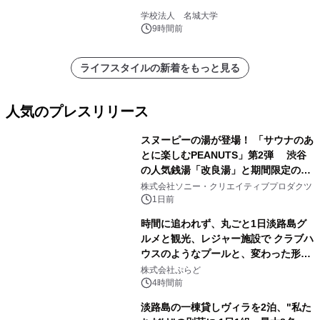
学校法人 名城大学
9時間前
ライフスタイルの新着をもっと見る
人気のプレスリリース
スヌーピーの湯が登場！ 「サウナのあ
とに楽しむPEANUTS」第2弾 渋谷
の人気銭湯「改良湯」と期間限定のコ
1
ラボレーション サウナイキタイコラ
株式会社ソニー・クリエイティブプロダクツ
ボグッズも発売決定！
1日前
時間に追われず、丸ごと1日淡路島グ
ルメと観光、レジャー施設で クラブハ
ウスのようなプールと、変わった形の
2
サウナも 「THE BOXY AWAJI」のお
株式会社ぷらど
得な素泊まり連泊プランで
4時間前
淡路島の一棟貸しヴィラを2泊、"私た