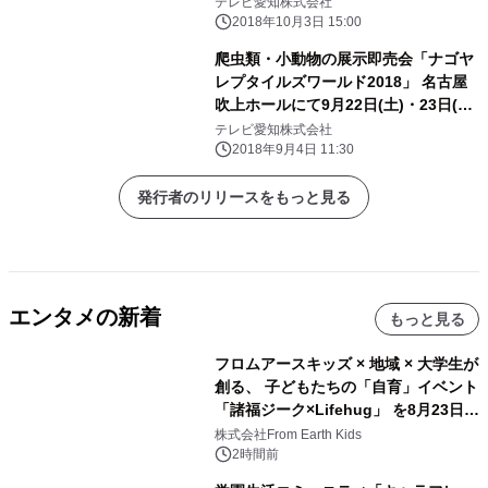
ンパスとのコラボも！ ～出展者・来場
テレビ愛知株式会社
者を募集～
2018年10月3日 15:00
爬虫類・小動物の展示即売会「ナゴヤ
レプタイルズワールド2018」 名古屋
吹上ホールにて9月22日(土)・23日(日)
開催
テレビ愛知株式会社
2018年9月4日 11:30
発行者のリリースをもっと見る
エンタメの新着
もっと見る
フロムアースキッズ × 地域 × 大学生が
創る、 子どもたちの「自育」イベント
「諸福ジーク×Lifehug」 を8月23日
(日)開催
株式会社From Earth Kids
2時間前