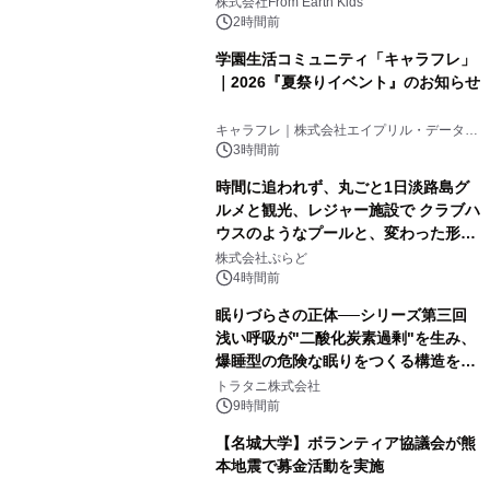
(日)開催
株式会社From Earth Kids
2時間前
学園生活コミュニティ「キャラフレ」
｜2026『夏祭りイベント』のお知らせ
キャラフレ｜株式会社エイプリル・データ・
デザインズ
3時間前
時間に追われず、丸ごと1日淡路島グ
ルメと観光、レジャー施設で クラブハ
ウスのようなプールと、変わった形の
サウナも 「THE BOXY AWAJI」のお
株式会社ぷらど
得な素泊まり連泊プランで
4時間前
眠りづらさの正体──シリーズ第三回
浅い呼吸が"二酸化炭素過剰"を生み、
爆睡型の危険な眠りをつくる構造を解
説
トラタニ株式会社
9時間前
【名城大学】ボランティア協議会が熊
本地震で募金活動を実施