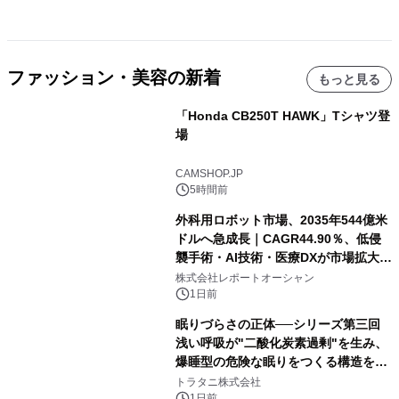
ファッション・美容の新着
もっと見る
「Honda CB250T HAWK」Tシャツ登
場
CAMSHOP.JP
5時間前
外科用ロボット市場、2035年544億米
ドルへ急成長｜CAGR44.90％、低侵
襲手術・AI技術・医療DXが市場拡大を
牽引
株式会社レポートオーシャン
1日前
眠りづらさの正体──シリーズ第三回
浅い呼吸が"二酸化炭素過剰"を生み、
爆睡型の危険な眠りをつくる構造を解
説
トラタニ株式会社
1日前