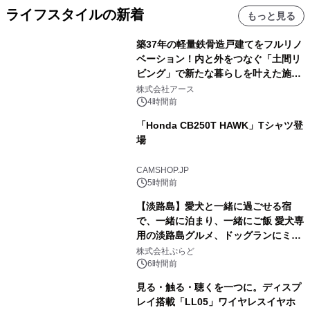
ライフスタイルの新着
もっと見る
築37年の軽量鉄骨造戸建てをフルリノ
ベーション！内と外をつなぐ「土間リ
ビング」で新たな暮らしを叶えた施工
事例を株式会社アースが公開
株式会社アース
4時間前
「Honda CB250T HAWK」Tシャツ登
場
CAMSHOP.JP
5時間前
【淡路島】愛犬と一緒に過ごせる宿
で、一緒に泊まり、一緒にご飯 愛犬専
用の淡路島グルメ、ドッグランにミニ
プール グランピングとトレーラーハウ
株式会社ぷらど
スの2施設で
6時間前
見る・触る・聴くを一つに。ディスプ
レイ搭載「LL05」ワイヤレスイヤホ