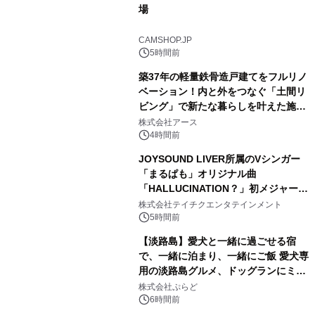
場
1
CAMSHOP.JP
5時間前
築37年の軽量鉄骨造戸建てをフルリノ
ベーション！内と外をつなぐ「土間リ
ビング」で新たな暮らしを叶えた施工
2
事例を株式会社アースが公開
株式会社アース
4時間前
JOYSOUND LIVER所属のVシンガー
「まるぱも」オリジナル曲
「HALLUCINATION？」初メジャー配
3
信リリース決定！
株式会社テイチクエンタテインメント
5時間前
【淡路島】愛犬と一緒に過ごせる宿
で、一緒に泊まり、一緒にご飯 愛犬専
用の淡路島グルメ、ドッグランにミニ
4
プール グランピングとトレーラーハウ
株式会社ぷらど
スの2施設で
6時間前