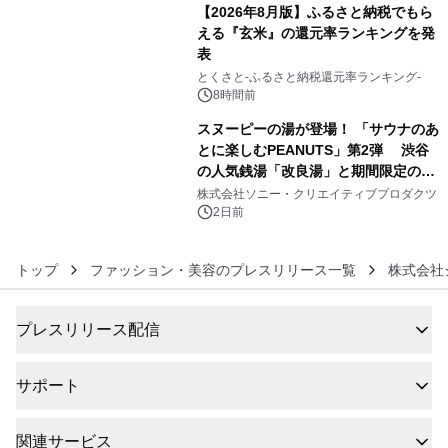
【2026年8月版】ふるさと納税でもら
える『玄米』の還元率ランキングを発
表
5
とくさと-ふるさと納税還元率ランキング-
8時間前
スヌーピーの湯が登場！ 「サウナのあ
とに楽しむPEANUTS」第2弾 渋谷
の人気銭湯「改良湯」と期間限定のコ
6
ラボレーション サウナイキタイコラ
株式会社ソニー・クリエイティブプロダクツ
ボグッズも発売決定！
2日前
トップ
ファッション・美容のプレスリリース一覧
株式会社
プレスリリース配信
サポート
関連サービス