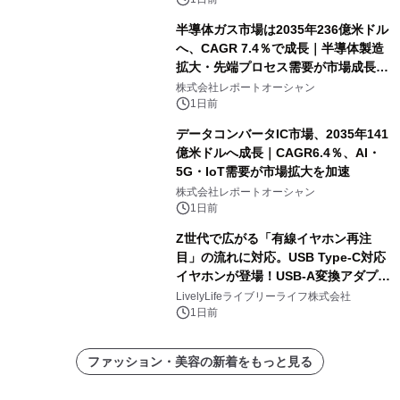
半導体ガス市場は2035年236億米ドル
へ、CAGR 7.4％で成長｜半導体製造
拡大・先端プロセス需要が市場成長を
加速
株式会社レポートオーシャン
1日前
データコンバータIC市場、2035年141
億米ドルへ成長｜CAGR6.4％、AI・
5G・IoT需要が市場拡大を加速
株式会社レポートオーシャン
1日前
Z世代で広がる「有線イヤホン再注
目」の流れに対応。USB Type-C対応
イヤホンが登場！USB-A変換アダプタ
ー付きでスマホからパソコンまで幅広
LivelyLifeライブリーライフ株式会社
く活用可能
1日前
ファッション・美容の新着をもっと見る