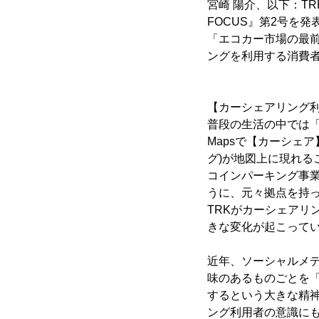
宮崎 陽介、以下：TR
FOCUS』第2号を
「エコカー市場の最
ングを利用する消費
【カーシェアリング
普段の生活の中では「
Mapsで【カーシェ
グ)が地図上に現れ
コインパーキング事
うに、元々拠点を持
TRKがカーシェアリ
きな変化が起こって
近年、ソーシャルメ
味のあるものごとを
するという大きな精
ング利用者の意識に