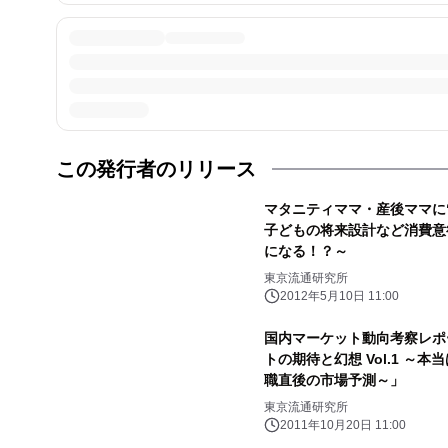
この発行者のリリース
マタニティママ・産後ママに
子どもの将来設計など消費意
になる！？～
東京流通研究所
2012年5月10日 11:00
国内マーケット動向考察レポー
トの期待と幻想 Vol.1 ～
職直後の市場予測～」
東京流通研究所
2011年10月20日 11:00