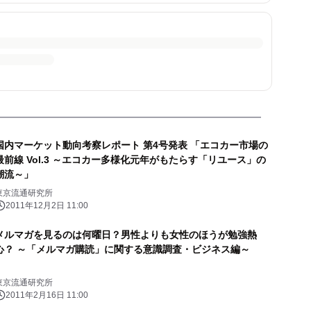
国内マーケット動向考察レポート 第4号発表 「エコカー市場の
最前線 Vol.3 ～エコカー多様化元年がもたらす「リユース」の
潮流～」
東京流通研究所
2011年12月2日 11:00
メルマガを見るのは何曜日？男性よりも女性のほうが勉強熱
心？ ～「メルマガ購読」に関する意識調査・ビジネス編～
東京流通研究所
2011年2月16日 11:00