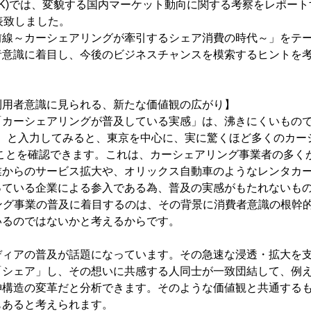
K)では、変貌する国内マーケット動向に関する考察をレポートする『
発表致しました。
前線～カーシェアリングが牽引するシェア消費の時代～」をテ
者意識に着目し、今後のビジネスチャンスを模索するヒントを
利用者意識に見られる、新たな価値観の広がり】
カーシェアリングが普及している実感」は、沸きにくいものです。
ア】と入力してみると、東京を中心に、実に驚くほど多くのカー
ることを確認できます。これは、カーシェアリング事業者の多く
業からのサービス拡大や、オリックス自動車のようなレンタカ
っている企業による参入である為、普及の実感がもたれないも
ング事業の普及に着目するのは、その背景に消費者意識の根幹
いるのではないかと考えるからです。
ディアの普及が話題になっています。その急速な浸透・拡大を
「シェア」し、その想いに共感する人同士が一致団結して、例
神構造の変革だと分析できます。そのような価値観と共通する
もあると考えられます。