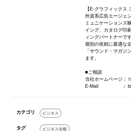
【E-グラフィックス
外資系広告エージェンシ
ミュニケーションズ
イング、カタログ印
ィングパートナーで
個別の依頼に最適な
「サウンド・マガジン
ます。
■ご相談
当社ホームページ：
h
E-Mail ： tsunehi
カテゴリ
ビジネス
タグ
ビジネス全般