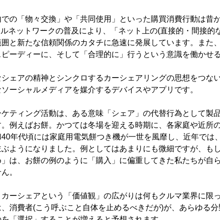
内での「物々交換」や「共同使用」といった購買消費行動は昔
ャルネットワークの普及により、「ネット上の(直接的・間接的
範囲と新たな信頼関係のカタチに急速に発展しています。また
スピーディーに、そして「合理的に」行うという意識を働かせ
なシェアの精神とシンクロするカーシェアリングの思想をつな
なソーシャルメディアを媒介するデバイスやアプリです。
ーケティング活動は、ある意味「シェア」の代替行為として製
す。例えばお餅。かつては冬場を迎える時期に、各家庭や近所
和40年代頃には家庭用電気餅つき機が一世を風靡し、近年では
並ぶようになりました。例としてはあまりにも微細ですが、も
め」は、お餅の例のように「購入」に偏重してきた私たちが自
せん。
、カーシェアという「価値観」の広がりは何もクルマ業界に限
、消費者(こう呼ぶこと自体を止めるべきだが)が、あらゆる
のを「選択」することが増えると予想されます。