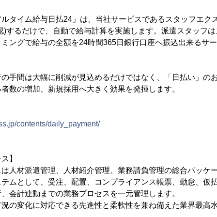
アルタイム給与日払24」は、当社サービスであるスタッフエク
認)するだけで、自動で給与計算を実施します。派遣スタッフ
ミングで給与の全額を24時間365日銀行口座へ振込出来るサ
者の手間は大幅に削減が見込めるだけではなく、「日払い」の
募者数の増加、新規採用へ大きく効果を発揮します。
ss.jp/contents/daily_payment/
レス】
スは人材派遣管理、人材紹介管理、業務請負管理の総合パッケ
ステムとして、受注、配置、コンプライアンス帳票、勤怠、仮
析、会計連動までの業務プロセスを一元管理します。
市況の変化に対応できる先進性と柔軟性を兼ね備えた業界最高