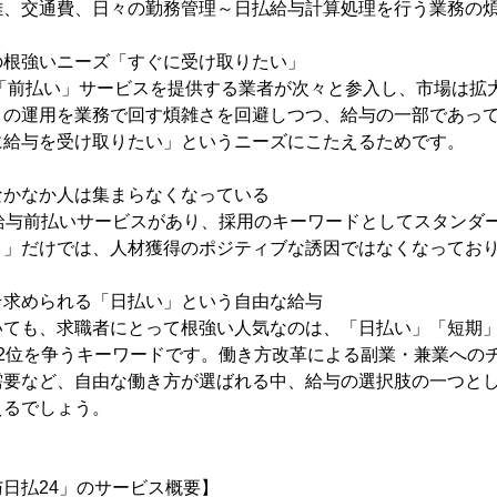
雑、交通費、日々の勤務管理～日払給与計算処理を行う業務の
の根強いニーズ「すぐに受け取りたい」
の「前払い」サービスを提供する業者が次々と参入し、市場は拡
」の運用を業務で回す煩雑さを回避しつつ、給与の一部であっ
に給与を受け取りたい」というニーズにこたえるためです。
なかなか人は集まらなくなっている
る給与前払いサービスがあり、採用のキーワードとしてスタンダ
り」だけでは、人材獲得のポジティブな誘因ではなくなってお
そ求められる「日払い」という自由な給与
いても、求職者にとって根強い人気なのは、「日払い」「短期
、2位を争うキーワードです。働き方改革による副業・兼業への
需要など、自由な働き方が選ばれる中、給与の選択肢の一つと
えるでしょう。
日払24」のサービス概要】