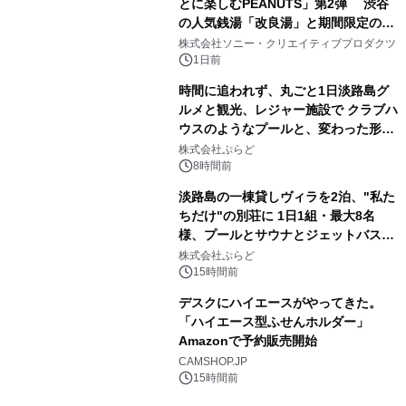
とに楽しむPEANUTS」第2弾 渋谷
の人気銭湯「改良湯」と期間限定のコ
3
ラボレーション サウナイキタイコラ
株式会社ソニー・クリエイティブプロダクツ
ボグッズも発売決定！
1日前
時間に追われず、丸ごと1日淡路島グ
ルメと観光、レジャー施設で クラブハ
ウスのようなプールと、変わった形の
4
サウナも 「THE BOXY AWAJI」のお
株式会社ぷらど
得な素泊まり連泊プランで
8時間前
淡路島の一棟貸しヴィラを2泊、"私た
ちだけ"の別荘に 1日1組・最大8名
様、プールとサウナとジェットバス付
5
きで Villa Mon Temps AWAJIの連泊
株式会社ぷらど
素泊りプラン
15時間前
デスクにハイエースがやってきた。
「ハイエース型ふせんホルダー」
Amazonで予約販売開始
6
CAMSHOP.JP
15時間前