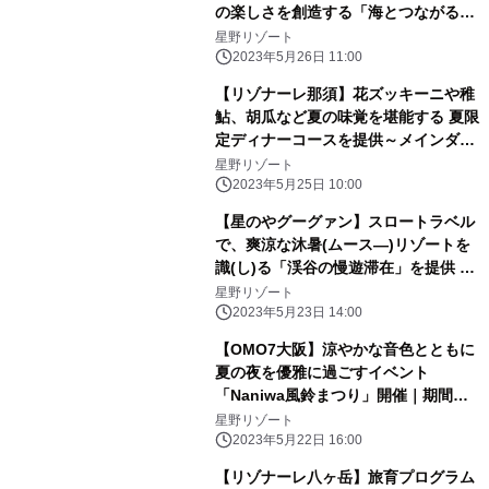
の楽しさを創造する「海とつながるア
トリエ」誕生｜期間：2023年6月1
星野リゾート
日〜9月30日
2023年5月26日 11:00
【リゾナーレ那須】花ズッキーニや稚
鮎、胡瓜など夏の味覚を堪能する 夏限
定ディナーコースを提供～メインダイ
ニング「OTTO SETTE(オットセッテ)
星野リゾート
NASU(ナス)」のフルコース～| 期間：
2023年5月25日 10:00
2023年6月21日～9月15日
【星のやグーグァン】スロートラベル
で、爽涼な沐暑(ムース―)リゾートを
識(し)る「渓谷の慢遊滞在」を提供 ～
森林散策や川辺のピクニックで谷關(グ
星野リゾート
ーグァン)と「つながる」2泊3日の滞
2023年5月23日 14:00
在プログラム～｜期間：2023年7月1
【OMO7大阪】涼やかな音色とともに
日〜8月31日
夏の夜を優雅に過ごすイベント
「Naniwa風鈴まつり」開催｜期間：
2023年6月1日～8月31日
星野リゾート
2023年5月22日 16:00
【リゾナーレ八ヶ岳】旅育プログラム