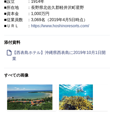
■設立 ：1914年
■所在地 ：長野県北佐久郡軽井沢町星野
■資本金 ：1,000万円
■従業員数 ：3,069名（2019年4月5日時点）
■ＵＲＬ ：
https://www.hoshinoresorts.com/
添付資料
【西表島ホテル】沖縄県西表島に2019年10月1日開
業
すべての画像