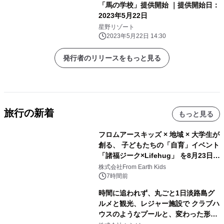
「馬の学校」提供開始 ｜提供開始日：
2023年5月22日
星野リゾート
2023年5月22日 14:30
発行者のリリースをもっと見る
旅行の新着
もっと見る
フロムアースキッズ × 地域 × 大学生が
創る、 子どもたちの「自育」イベント
「諸福ジーク×Lifehug」 を8月23日
(日)開催
株式会社From Earth Kids
7時間前
時間に追われず、丸ごと1日淡路島グ
ルメと観光、レジャー施設で クラブハ
ウスのようなプールと、変わった形の