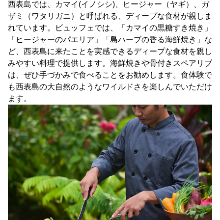
西表島では、カマイ(イノシシ)、ヒージャー（ヤギ）、ガ
ザミ（ワタリガニ）と呼ばれる、ディープな食材が親しま
れています。ビュッフェでは、「カマイの黒糖すき焼き」
「ヒージャーのパエリア」「島ハーブの香る海鮮焼き」な
ど、西表島に来たことを実感できるディープな食材を親し
みやすい料理で提供します。海鮮焼きや骨付きスペアリブ
は、ぜひ手づかみで食べることをお勧めします。食体験で
も西表島の大自然のようなワイルドさを楽しんでいただけ
ます。