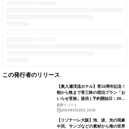
この発行者のリリース
【奥入瀬渓流ホテル】苔10周年記念！
朝から晩まで苔三昧の宿泊プラン「お
いらせ苔旅」提供 | 予約開始日：2023
年6月13日／期間：2023年6月24日〜
星野リゾート
2024年6月19日
2023年5月29日 10:00
【リゾナーレ大阪】泡、波、光の現象
や貝、サンゴなどの素材から海の世界