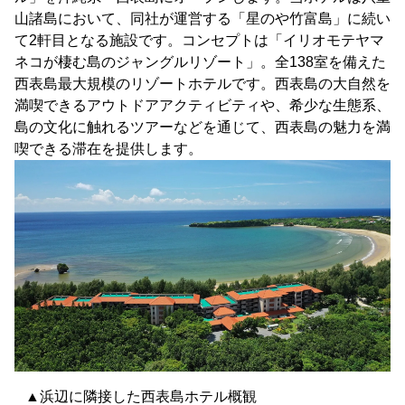
山諸島において、同社が運営する「星のや竹富島」に続い
て2軒目となる施設です。コンセプトは「イリオモテヤマ
ネコが棲む島のジャングルリゾート」。全138室を備えた
西表島最大規模のリゾートホテルです。西表島の大自然を
満喫できるアウトドアアクティビティや、希少な生態系、
島の文化に触れるツアーなどを通じて、西表島の魅力を満
喫できる滞在を提供します。
▲浜辺に隣接した西表島ホテル概観