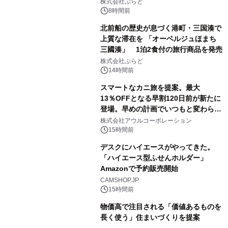
サウナも 「THE BOXY AWAJI」のお
株式会社ぷらど
得な素泊まり連泊プランで
8時間前
北前船の歴史が息づく港町・三国湊で
上質な滞在を 「オーベルジュほまち
三國湊」 1泊2食付の旅行商品を発売
株式会社ぷらど
14時間前
スマートなカニ旅を提案。最大
13％OFFとなる早割120日前が新たに
登場。早めの計画でいつもと変わらぬ
大人の冬旅を。ー夕日ヶ浦温泉「佳松
株式会社アウルコーポレーション
苑 別邸ふうか」ー
15時間前
デスクにハイエースがやってきた。
「ハイエース型ふせんホルダー」
Amazonで予約販売開始
CAMSHOP.JP
15時間前
物価高で注目される「価値あるものを
長く使う」住まいづくりを提案