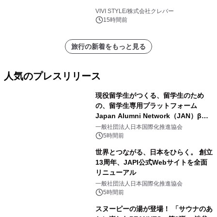
VIVI STYLE/株式会社クレバー
15時間前
旅行の新着をもっと見る
人気のプレスリリース
現役留学生がつくる、留学生のため
の、留学生専用プラットフォーム
Japan Alumni Network（JAN）β版
1
をリリース
一般社団法人日本国際化推進協会
5時間前
世界とつながる、日本をひらく。 創立
13周年、JAPI公式Webサイトを全面
リニューアル
2
一般社団法人日本国際化推進協会
5時間前
スヌーピーの湯が登場！ 「サウナのあ