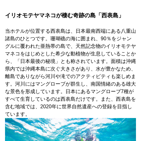
イリオモテヤマネコが棲む奇跡の島「西表島」
当ホテルが位置する西表島は、日本最南西端にある八重山
諸島のひとつです。珊瑚礁の海に囲まれ、90％をジャン
グルに覆われた亜熱帯の島で、天然記念物のイリオモテヤ
マネコをはじめとした希少な動植物が生息していることか
ら、「日本最後の秘境」とも称されています。面積は沖縄
県内では沖縄本島に次ぐ大きさがあり、水が豊かなため、
離島でありながら河川や滝でのアクティビティも楽しめま
す。河川にはマングローブが群生し、南国情緒のある雄大
な景色を形成しています。日本にあるマングローブ7種が
すべて生育しているのは西表島だけです。また、西表島を
含む地域では、2020年に世界自然遺産への登録を目指し
ています。