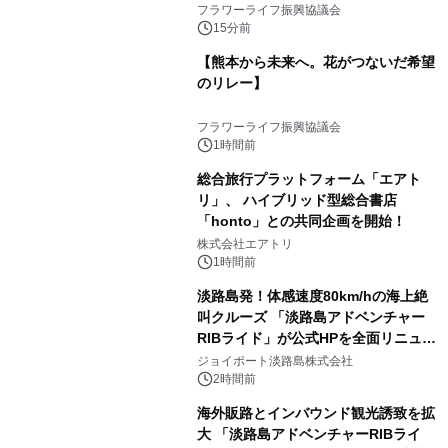
フラワーライフ振興協議会
15分前
【熊本から未来へ。花がつないだ希望
のリレー】
フラワーライフ振興協議会
1時間前
総合旅行プラットフォーム「エアト
リ」、 ハイブリッド型総合書店
「honto」との共同企画を開始！
株式会社エアトリ
1時間前
淡路島発！体感速度80km/hの海上絶
叫クルーズ 「淡路島アドベンチャー
RIBライド」が公式HPを全面リニュー
アル！ ～スマホで即予約完了の「スマ
ジョイポート淡路島株式会社
ート設計」へ刷新～
2時間前
海外販路とインバウンド観光誘致を拡
大 「淡路島アドベンチャーRIBライ