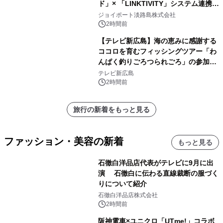
ド」× 「LINKTIVITY」システム連携を
開始！
ジョイポート淡路島株式会社
2時間前
【テレビ新広島】海の恵みに感謝する
ココロを育むフィッシングツアー「わ
んぱく釣りごろつられごろ」の参加小
学生を募集
テレビ新広島
2時間前
旅行の新着をもっと見る
ファッション・美容の新着
もっと見る
石徹白洋品店代表がテレビに9月に出
演 石徹白に伝わる直線裁断の服づく
りについて紹介
石徹白洋品店株式会社
2時間前
阪神電車×ユニクロ「UTme!」コラボ