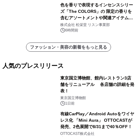
色を香りで表現するインセンスシリー
ズ「The COLORS」の 限定の香りを
含むアソートメントや関連アイテムを
8月6日発売
株式会社 松栄堂 リスン事業部
6時間前
ファッション・美容の新着をもっと見る
人気のプレスリリース
東京国立博物館、館内レストラン3店
舗をリニューアル 各店舗の詳細を発
表！
1
東京国立博物館
1日前
有線CarPlay／Android Autoをワイヤ
レス化 「Mini Aura」 OTTOCASTが
発売、2色展開で8/31まで40％OFF！
2
OTTOCAST株式会社