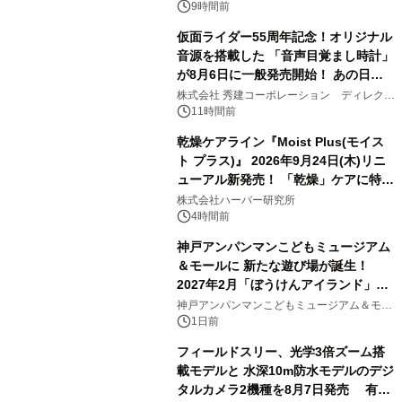
9時間前
仮面ライダー55周年記念！オリジナル
音源を搭載した 「音声目覚まし時計」
が8月6日に一般発売開始！ あの日の
3
大興奮が今甦る
株式会社 秀建コーポレーション ディレクト
アートギャラリー
11時間前
乾燥ケアライン『Moist Plus(モイス
ト プラス)』 2026年9月24日(木)リニ
ューアル新発売！ 「乾燥」ケアに特化
4
し、ライン使いで潤いに満ちた肌へ
株式会社ハーバー研究所
4時間前
神戸アンパンマンこどもミュージアム
＆モールに 新たな遊び場が誕生！
2027年2月「ぼうけんアイランド」が
5
オープン
神戸アンパンマンこどもミュージアム＆モー
ル
1日前
フィールドスリー、光学3倍ズーム搭
載モデルと 水深10m防水モデルのデジ
タルカメラ2機種を8月7日発売 有効
6