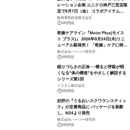
レーション企画 ユニクロ神戸三宮店限
定で8月7日（金） コラボアイテムが
発売決定！
阪神電気鉄道株式会社
4時間前
乾燥ケアライン『Moist Plus(モイス
ト プラス)』 2026年9月24日(木)リニ
ューアル新発売！ 「乾燥」ケアに特化
し、ライン使いで潤いに満ちた肌へ
株式会社ハーバー研究所
4時間前
眠りづらさの正体──寝ると呼吸が弱
くなる"体の構造"をやさしく解説する
シリーズ第1回
トラタニ株式会社
6時間前
好評の『うるおいスクワランスティッ
ク』が定番商品に パッケージを刷新
し、9/24より発売
株式会社ハーバー研究所
6時間前