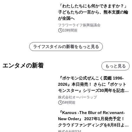
「わたしたちにも何かできますか？」
子どもたちの一言から、熊本支援の輪
が全国へ
フラワーライフ振興協議会
10時間前
ライフスタイルの新着をもっと見る
エンタメの新着
もっと見る
『ポケモン公式ぜんこく図鑑 1996-
2026』本日発売！ さらに『ポケット
モンスター』シリーズ30周年を記念し
た画集『ポケットモンスター ビジュア
株式会社オーバーラップ
ルアートブック』の発売決定！ 2026
5時間前
年12月18日（金）、3冊同時発売！
『Karous -The Blur of Re:venant-
New Order』 2027年1月発売予定！
クラウドファンディングを8月8日より
開始
株式会社RS34