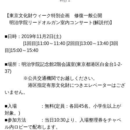
料)) 1
【東京文化財ウィーク特別企画 修復一般公開
明治学院リードオルガン室内コンサート(解説付)】
■日時：2019年11月2日(土)
[1回目]11:00～11:40 [2回目]13:00～13:40 [3回
目]15:00～15:40
■場所：明治学院記念館2階会議室(東京都港区白金台1-2-
37)
※公共交通機関でお越しください。
港区指定有形文化財につきエレベーターはござ
いません。
■入場 ：無料(定員：各回45名。小学生以上が
対象。)
■参加方法 ：当日10:30より、入場整理券をチャペ
ル内ロビーで配布します。