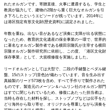
れたオルガンです。寄贈直後、火事に遭遇するも、学生と
教員が協力して、建物の2階から重く巨大なオルガンを引
き下ろしたというエピソードが残っています。2014年に
は港区指定有形文化財(歴史資料)に認定されました。
年数を重ね、出ない音があるなど演奏に支障が出る状態に
なったため、教育的文化遺産の保全事業の一環で、世界的
に著名なオルガン製作者である横田宗隆氏が主宰する横田
宗隆オルガン製作研究所に依頼し、この度、「港区文化財
保存事業」として、大規模修復を実施しました。
リードオルガンとしては大型で、二段の手鍵盤とペダル鍵
盤、15のストップ(音色)が備わっています。音を生み出す
真鍮製のリード573枚を含め、すべて手作りで製作された
ものです。製造元のメーソン＆ハムリン社のオルガン部門
はすでに閉じられているため、修復にあたった担当者は、
当時も存在した材料を探し、ストップノブなどは伝手をた
どり海外から取り寄せ、オリジナルを尊重しながら演奏を