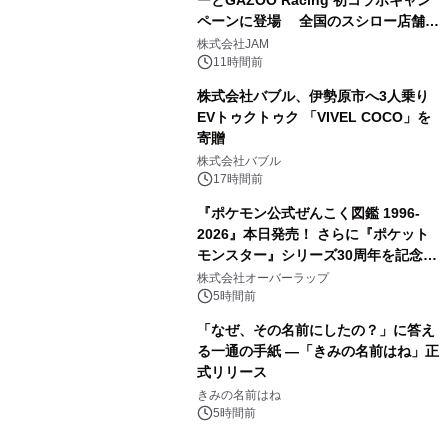
ペーンに登場 全国のスシロー店舗で
3
GR 4車種の FUNBOO(ミニカー)付き
株式会社JAM
メニューが展開されます
11時間前
株式会社バブル、伊勢原市へ3人乗り
EVトゥクトゥク 「VIVEL COCO」を
寄贈
4
株式会社バブル
17時間前
『ポケモン公式ぜんこく図鑑 1996-
2026』本日発売！ さらに『ポケット
モンスター』シリーズ30周年を記念し
5
た画集『ポケットモンスター ビジュア
株式会社オーバーラップ
ルアートブック』の発売決定！ 2026
5時間前
年12月18日（金）、3冊同時発売！
「なぜ、その名前にしたの？」に答え
る一通の手紙 ―「きみの名前はね」正
式リリース
6
きみの名前はね
5時間前