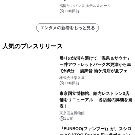
福岡サンパレス ホテル＆ホール
12時間前
エンタメの新着をもっと見る
人気のプレスリリース
帰りの渋滞を避けて「温泉＆サウナ」
三井アウトレットパーク木更津から車
で約5分 湯舞音 袖ケ浦店が夏フェア
1
メニューを提供
株式会社楽久屋
17時間前
東京国立博物館、館内レストラン3店
舗をリニューアル 各店舗の詳細を発
表！
2
東京国立博物館
1日前
『FUNBOO(ファンブー)』が、スシロ
ーとGAZOO Racing 初コラボキャン