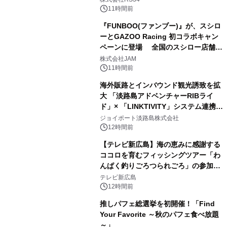
11時間前
『FUNBOO(ファンブー)』が、スシロ
ーとGAZOO Racing 初コラボキャン
ペーンに登場 全国のスシロー店舗で
GR 4車種の FUNBOO(ミニカー)付き
株式会社JAM
メニューが展開されます
11時間前
海外販路とインバウンド観光誘致を拡
大 「淡路島アドベンチャーRIBライ
ド」× 「LINKTIVITY」システム連携を
開始！
ジョイポート淡路島株式会社
12時間前
【テレビ新広島】海の恵みに感謝する
ココロを育むフィッシングツアー「わ
んぱく釣りごろつられごろ」の参加小
学生を募集
テレビ新広島
12時間前
推しパフェ総選挙を初開催！「Find
Your Favorite ～秋のパフェ食べ放題
～」