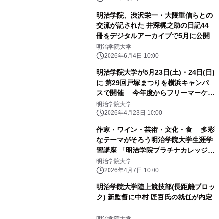
明治学院、渋沢栄一・大隈重信らとの
交流が記された 井深梶之助の日記44
冊をデジタルアーカイブで5月に公開
明治学院大学
2026年6月4日 10:00
明治学院大学が5月23日(土)・24日(日)
に 第29回戸塚まつりを横浜キャンパ
スで開催 今年度からフリーマーケッ
ト企画も復活！
明治学院大学
2026年4月23日 10:00
作家・ワイン・芸術・文化・食 多彩
なテーマがそろう明治学院大学生涯学
習講座 「明治学院プラチナカレッジ」
受付開始
明治学院大学
2026年4月7日 10:00
明治学院大学陸上競技部(長距離ブロッ
ク) 新監督に中村 匠吾氏の就任が内定
明治学院大学