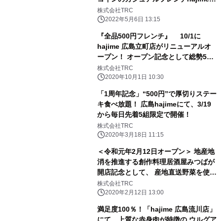
グランドメニューを変更
株式会社TRC
2022年5月6日 13:15
『全品500円フレンチ』 10/1に
hajime 広島立町店がリニューアルオ
ープン！ オープン記念として総勢500
名様に 『濃厚マンゴープリン』を無料
株式会社TRC
プレゼント！
2020年10月1日 10:30
「1周年記念」“500円”で厚切りステー
キ食べ放題！ 広島hajimeにて、3/19
から毎日先着5組限定で開催！
株式会社TRC
2020年3月18日 11:15
＜令和元年2月12日オープン＞ 地産地
消を推進する創作料理居酒屋みつばが
開店記念として、 産地直送野菜を使っ
た肉巻き串5本盛りを“328円”で 2/12
株式会社TRC
より期間限定で提供！
2020年2月12日 13:00
満足度100％！「hajime 広島流川店」
にて、上質な赤身肉が特徴の ウルグア