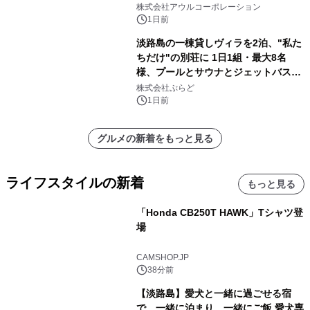
大人の冬旅を。ー夕日ヶ浦温泉「佳松
株式会社アウルコーポレーション
苑 別邸ふうか」ー
1日前
淡路島の一棟貸しヴィラを2泊、"私た
ちだけ"の別荘に 1日1組・最大8名
様、プールとサウナとジェットバス付
きで Villa Mon Temps AWAJIの連泊
株式会社ぷらど
素泊りプラン
1日前
グルメの新着をもっと見る
ライフスタイルの新着
もっと見る
「Honda CB250T HAWK」Tシャツ登
場
CAMSHOP.JP
38分前
【淡路島】愛犬と一緒に過ごせる宿
で、一緒に泊まり、一緒にご飯 愛犬専