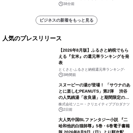
ステム、短距離LiDARシステム）・分
38分前
析レポートを発表
ビジネスの新着をもっと見る
人気のプレスリリース
【2026年8月版】ふるさと納税でもら
える『玄米』の還元率ランキングを発
表
1
とくさと-ふるさと納税還元率ランキング-
3時間前
スヌーピーの湯が登場！ 「サウナのあ
とに楽しむPEANUTS」第2弾 渋谷
の人気銭湯「改良湯」と期間限定のコ
2
ラボレーション サウナイキタイコラ
株式会社ソニー・クリエイティブプロダクツ
ボグッズも発売決定！
2日前
大人気中国BLファンタジー小説 『二
哈和他的白猫師尊』5巻・6巻電子書籍
版 2026年8月9日（日）より順次配信