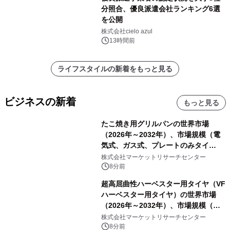
分照合、優良派遣会社ランキング6選
を公開
株式会社cielo azul
13時間前
ライフスタイルの新着をもっと見る
ビジネスの新着
もっと見る
たこ焼き用グリルパンの世界市場
（2026年～2032年）、市場規模（電
気式、ガス式、プレートのみタイ
プ）・分析レポートを発表
株式会社マーケットリサーチセンター
8分前
超高屈曲性ハーベスター用タイヤ（VF
ハーベスター用タイヤ）の世界市場
（2026年～2032年）、市場規模（後
輪駆動、前輪操舵）・分析レポートを
株式会社マーケットリサーチセンター
発表
8分前