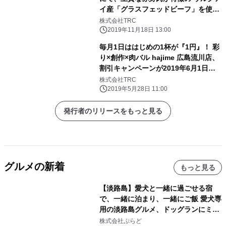
イ産「グラスフェッドビーフ」を使っ
た名物 “300gステーキ”を11月19日
株式会社TRC
(火)より半額の945円で提供！
2019年11月18日 13:00
毎月1日ははじめの1杯が『1円』！ 彩
り×創作×肉バル hajime 広島流川店、
割引キャンペーンが2019年6月1日か
ら開始
株式会社TRC
2019年5月28日 11:00
発行者のリリースをもっと見る
グルメの新着
もっと見る
【淡路島】愛犬と一緒に過ごせる宿
で、一緒に泊まり、一緒にご飯 愛犬専
用の淡路島グルメ、ドッグランにミニ
プール グランピングとトレーラーハウ
株式会社ぷらど