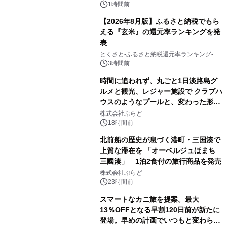
スの2施設で
1時間前
【2026年8月版】ふるさと納税でもら
える『玄米』の還元率ランキングを発
表
とくさと-ふるさと納税還元率ランキング-
3時間前
時間に追われず、丸ごと1日淡路島グ
ルメと観光、レジャー施設で クラブハ
ウスのようなプールと、変わった形の
サウナも 「THE BOXY AWAJI」のお
株式会社ぷらど
得な素泊まり連泊プランで
18時間前
北前船の歴史が息づく港町・三国湊で
上質な滞在を 「オーベルジュほまち
三國湊」 1泊2食付の旅行商品を発売
株式会社ぷらど
23時間前
スマートなカニ旅を提案。最大
13％OFFとなる早割120日前が新たに
登場。早めの計画でいつもと変わらぬ