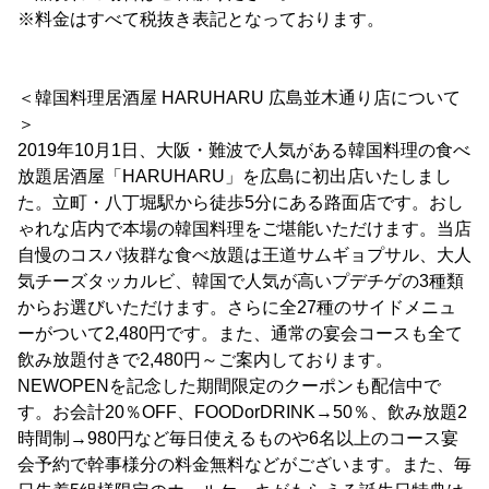
※料金はすべて税抜き表記となっております。
＜韓国料理居酒屋 HARUHARU 広島並木通り店について
＞
2019年10月1日、大阪・難波で人気がある韓国料理の食べ
放題居酒屋「HARUHARU」を広島に初出店いたしまし
た。立町・八丁堀駅から徒歩5分にある路面店です。おし
ゃれな店内で本場の韓国料理をご堪能いただけます。当店
自慢のコスパ抜群な食べ放題は王道サムギョプサル、大人
気チーズタッカルビ、韓国で人気が高いプデチゲの3種類
からお選びいただけます。さらに全27種のサイドメニュ
ーがついて2,480円です。また、通常の宴会コースも全て
飲み放題付きで2,480円～ご案内しております。
NEWOPENを記念した期間限定のクーポンも配信中で
す。お会計20％OFF、FOODorDRINK→50％、飲み放題2
時間制→980円など毎日使えるものや6名以上のコース宴
会予約で幹事様分の料金無料などがございます。また、毎