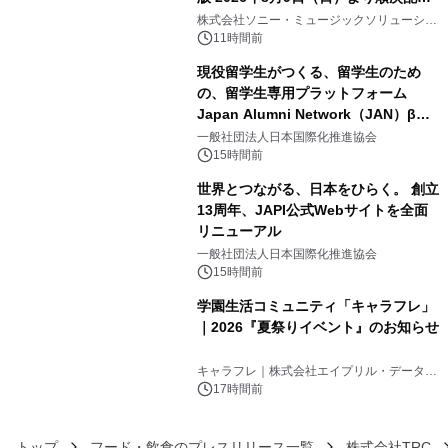
3
開始
株式会社ソニー・ミュージックソリューショ
ンズ
11時間前
現役留学生がつくる、留学生のため
の、留学生専用プラットフォーム
Japan Alumni Network（JAN）β版
4
をリリース
一般社団法人日本国際化推進協会
15時間前
世界とつながる、日本をひらく。 創立
13周年、JAPI公式Webサイトを全面
リニューアル
5
一般社団法人日本国際化推進協会
15時間前
学園生活コミュニティ「キャラフレ」
｜2026『夏祭りイベント』のお知らせ
6
キャラフレ｜株式会社エイプリル・データ・
デザインズ
17時間前
トップ
フード・飲食のプレスリリース一覧
株式会社TRC