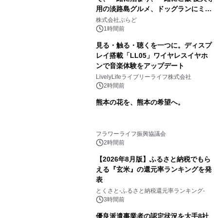
用の淡路島グルメ、ドッグランにミニ
プール グランピングとトレーラーハウ
株式会社ぷらど
スの2施設で
1時間前
見る・触る・聴くを一つに。ディスプ
レイ搭載「LL05」ワイヤレスイヤホ
ンで音楽体験をアップデート
LivelyLifeライブリーライフ株式会社
2時間前
熊本の花を、熊本の希望へ。
フラワーライフ振興協議会
2時間前
【2026年8月版】ふるさと納税でもら
える『玄米』の還元率ランキングを発
表
とくさと-ふるさと納税還元率ランキング-
3時間前
優良派遣事業者の認定状況を大手8社