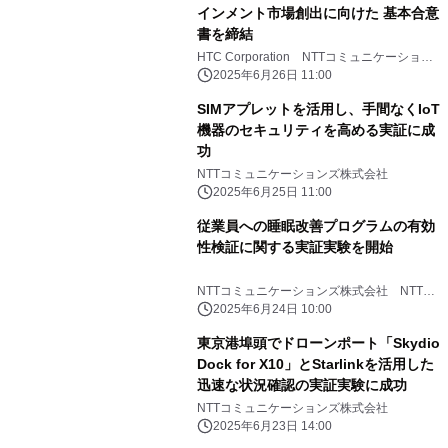
インメント市場創出に向けた 基本合意
書を締結
HTC Corporation NTTコミュニケーション
ズ株式会社
2025年6月26日 11:00
SIMアプレットを活用し、手間なくIoT
機器のセキュリティを高める実証に成
功
NTTコミュニケーションズ株式会社
2025年6月25日 11:00
従業員への睡眠改善プログラムの有効
性検証に関する実証実験を開始
NTTコミュニケーションズ株式会社 NTT
PARAVITA株式会社 みずほリサーチ＆テク
2025年6月24日 10:00
ノロジーズ株式会社
東京港埠頭でドローンポート「Skydio
Dock for X10」とStarlinkを活用した
迅速な状況確認の実証実験に成功
NTTコミュニケーションズ株式会社
2025年6月23日 14:00