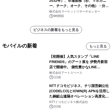
2032年）、市場規模（杉、マホガニ
ー、チーク、オーク、その他）・分析
レポートを発表
株式会社マーケットリサーチセンター
9時間前
ビジネスの新着をもっと見る
モバイルの新着
もっと見る
【初開催】人気スタンプ「LINE
FRIENDS」のアート展を 伊勢丹新宿
店で開催中。 個性豊かなLINE
FRIENDSの仲間たちが インテリアア
株式会社アートスペース
ートとして新たな魅力を発信。
1日前
NTTドコモビジネス、チリ国営銅公社
(CODELCO)とIOWN(R) APNを活用し
た銅鉱山遠隔オペレーション高度化に
向けた調査・実証を開始
NTTドコモビジネス株式会社
2日前