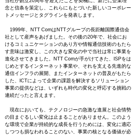
当社が創立20周年を迎えたことを契機に、新たに企業理
念と信条を策定し、これらにもとづいた新しいコーポレー
トメッセージとタグラインを発表します。
1999年、NTT ComはNTTグループの長距離国際通信会
社として産声をあげました。その後の20年で、社会にお
けるコミュニケーションのあり方や情報通信技術のもたら
す意味は激変し、この大きな変化の中で当社は常に事業を
進化させてきました。NTT Comが手がけてきた、ISPをは
じめとするインターネット事業や、それを支える先進的な
通信インフラの展開、またインターネットの普及がもたら
した、ICTによって企業の課題を解決するソリューション
事業の提供などは、いずれも時代の変化と呼応する挑戦の
連続だったと言えます。
現在においても、テクノロジーの急激な進展と社会情勢
の目まぐるしい変化は止まることがありません。このよう
な環境で企業が持続的な成長を行うためには、変化に適応
しつつも損なわれることのない、事業の核となる価値が必