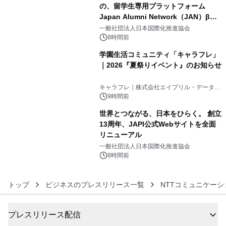
の、留学生専用プラットフォーム
Japan Alumni Network（JAN）β版
4
をリリース
一般社団法人日本国際化推進協会
8時間前
学園生活コミュニティ「キャラフレ」
｜2026『夏祭りイベント』のお知らせ
5
キャラフレ｜株式会社エイプリル・データ・
デザインズ
9時間前
世界とつながる、日本をひらく。 創立
13周年、JAPI公式Webサイトを全面
リニューアル
6
一般社団法人日本国際化推進協会
8時間前
トップ
ビジネスのプレスリリース一覧
NTTコミュニケー
プレスリリース配信