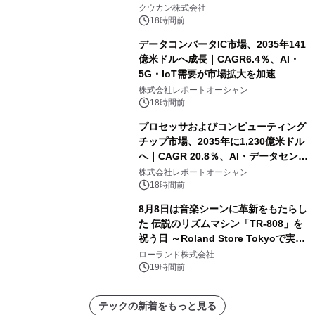
クウカン株式会社
18時間前
データコンバータIC市場、2035年141
億米ドルへ成長｜CAGR6.4％、AI・
5G・IoT需要が市場拡大を加速
株式会社レポートオーシャン
18時間前
プロセッサおよびコンピューティング
チップ市場、2035年に1,230億米ドル
へ｜CAGR 20.8％、AI・データセンタ
ー需要が成長を牽引
株式会社レポートオーシャン
18時間前
8月8日は音楽シーンに革新をもたらし
た 伝説のリズムマシン「TR-808」を
祝う日 ～Roland Store Tokyoで実機
を展示しての 記念キャンペーンを開
ローランド株式会社
催 英国ラジオ「NTS」の 特別プログ
19時間前
ラムや、「TR-808」を愛する伝説的
アーティストを フィーチャーしたアニ
テックの新着をもっと見る
メーションを公開～