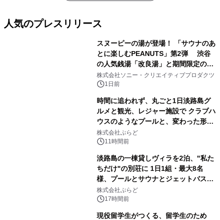
人気のプレスリリース
スヌーピーの湯が登場！ 「サウナのあ
とに楽しむPEANUTS」第2弾 渋谷
の人気銭湯「改良湯」と期間限定のコ
1
ラボレーション サウナイキタイコラ
株式会社ソニー・クリエイティブプロダクツ
ボグッズも発売決定！
1日前
時間に追われず、丸ごと1日淡路島グ
ルメと観光、レジャー施設で クラブハ
ウスのようなプールと、変わった形の
2
サウナも 「THE BOXY AWAJI」のお
株式会社ぷらど
得な素泊まり連泊プランで
11時間前
淡路島の一棟貸しヴィラを2泊、"私た
ちだけ"の別荘に 1日1組・最大8名
様、プールとサウナとジェットバス付
3
きで Villa Mon Temps AWAJIの連泊
株式会社ぷらど
素泊りプラン
17時間前
現役留学生がつくる、留学生のため