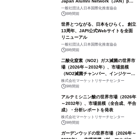
Japan Alumni Network（JAN）β版
をリリース
一般社団法人日本国際化推進協会
8時間前
世界とつながる、日本をひらく。 創立
13周年、JAPI公式Webサイトを全面
リニューアル
一般社団法人日本国際化推進協会
8時間前
二酸化窒素（NO2）ガス滅菌の世界市
場（2026年～2032年）、市場規模
（NO2滅菌チャンバー、インジケータ
ーおよびモニタリングシステム、その
株式会社マーケットリサーチセンター
他）・分析レポートを発表
9時間前
アルテミシニン酸の世界市場（2026年
～2032年）、市場規模（全合成、半合
成）・分析レポートを発表
株式会社マーケットリサーチセンター
9時間前
ガーデンウッドの世界市場（2026年～