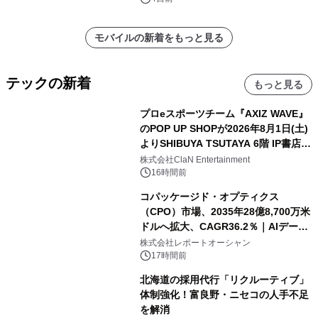
モバイルの新着をもっと見る
テックの新着
もっと見る
プロeスポーツチーム『AXIZ WAVE』
のPOP UP SHOPが2026年8月1日(土)
よりSHIBUYA TSUTAYA 6階 IP書店で
開催決定！！
株式会社ClaN Entertainment
16時間前
コパッケージド・オプティクス
（CPO）市場、2035年28億8,700万米
ドルへ拡大、CAGR36.2％｜AIデータ
センター・高速光通信需要が成長を加
株式会社レポートオーシャン
速
17時間前
北海道の採用代行「リクルーティブ」
体制強化！富良野・ニセコの人手不足
を解消