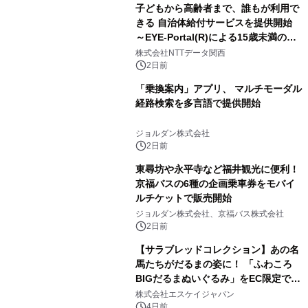
子どもから高齢者まで、誰もが利用で
きる 自治体給付サービスを提供開始
～EYE-Portal(R)による15歳未満の本
人認証と デジタルデバイド対策で実現
株式会社NTTデータ関西
～
2日前
「乗換案内」アプリ、 マルチモーダル
経路検索を多言語で提供開始
ジョルダン株式会社
2日前
東尋坊や永平寺など福井観光に便利！
京福バスの6種の企画乗車券をモバイ
ルチケットで販売開始
ジョルダン株式会社、京福バス株式会社
2日前
【サラブレッドコレクション】あの名
馬たちがだるまの姿に！ 「ふわころ
BIGだるまぬいぐるみ」をEC限定で受
注販売開始
株式会社エスケイジャパン
4日前