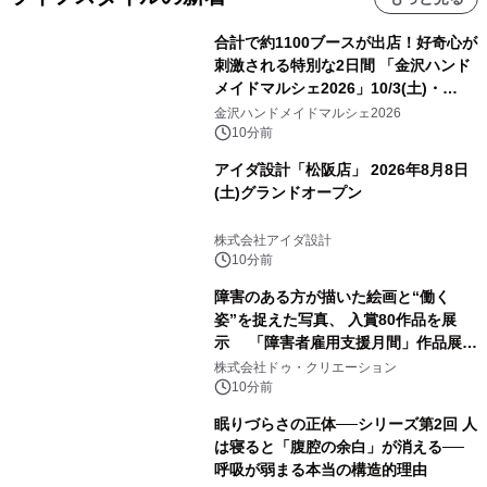
合計で約1100ブースが出店！好奇心が
刺激される特別な2日間 「金沢ハンド
メイドマルシェ2026」10/3(土)・
10/4(日)開催
金沢ハンドメイドマルシェ2026
10分前
アイダ設計「松阪店」 2026年8月8日
(土)グランドオープン
株式会社アイダ設計
10分前
障害のある方が描いた絵画と“働く
姿”を捉えた写真、 入賞80作品を展
示 「障害者雇用支援月間」作品展示
会を 東京・愛知で開催
株式会社ドゥ・クリエーション
10分前
眠りづらさの正体──シリーズ第2回 人
は寝ると「腹腔の余白」が消える──
呼吸が弱まる本当の構造的理由