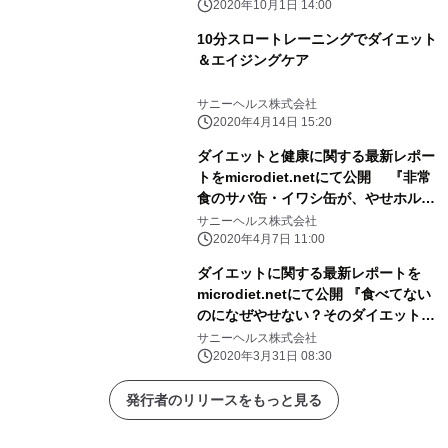
2020年10月1日 14:00
10分スロートレーニングでダイエット
＆エイジングケア
サニーヘルス株式会社
2020年4月14日 15:20
ダイエットと健康に関する最新レポー
トをmicrodiet.netにて公開 『非常
食のサバ缶・イワシ缶が、やせホルモ
ンを放出させる！』
サニーヘルス株式会社
2020年4月7日 11:00
ダイエットに関する最新レポートを
microdiet.netにて公開 『食べてない
のになぜやせない？そのダイエットは
どこかが間違っている！』
サニーヘルス株式会社
2020年3月31日 08:30
発行者のリリースをもっと見る