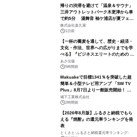
帰りの渋滞を避けて「温泉＆サウナ」
三井アウトレットパーク木更津から車
で約5分 湯舞音 袖ケ浦店が夏フェア
2
メニューを提供
株式会社楽久屋
1日前
【一杯の蕎麦を通して、歴史・経済・
文化・作法、世界への広がりまでを学
べる】『ビジネスエリートのための 教
3
養としての蕎麦』2026年8月25日
あさ出版
（火）発売
5時間前
Makuakeで目標1341％を突破した超
簡単＆小型テレビ用アンプ 「SW TV
Plus」8月7日より一般販売開始！ ケ
4
ーブル1本つなぐだけ、テレビの音が
城下工業株式会社
ぐっと豊かに
2時間前
【2026年8月版】ふるさと納税でもら
える『焼酎』の還元率ランキングを発
表
5
とくさと-ふるさと納税還元率ランキング-