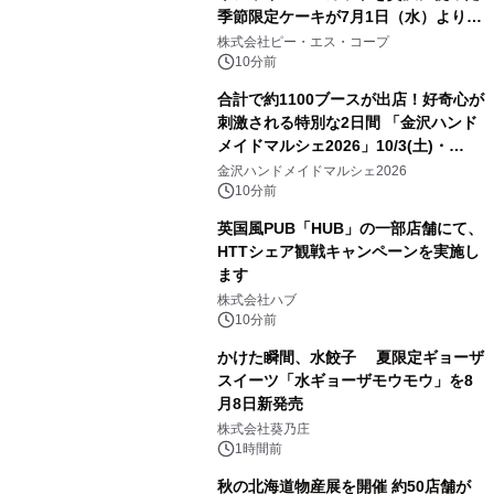
季節限定ケーキが7月1日（水）より順
次登場！
株式会社ピー・エス・コープ
10分前
合計で約1100ブースが出店！好奇心が
刺激される特別な2日間 「金沢ハンド
メイドマルシェ2026」10/3(土)・
10/4(日)開催
金沢ハンドメイドマルシェ2026
10分前
英国風PUB「HUB」の一部店舗にて、
HTTシェア観戦キャンペーンを実施し
ます
株式会社ハブ
10分前
かけた瞬間、水餃子 夏限定ギョーザ
スイーツ「水ギョーザモウモウ」を8
月8日新発売
株式会社葵乃庄
1時間前
秋の北海道物産展を開催 約50店舗が