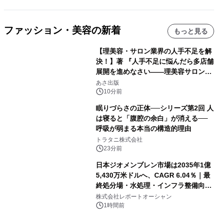
ファッション・美容の新着
もっと見る
【理美容・サロン業界の人手不足を解
決！】著 『人手不足に悩んだら多店舗
展開を進めなさい――理美容サロン
「多店舗展開」の教科書』2026年8月
あさ出版
24日（月）発売
10分前
眠りづらさの正体──シリーズ第2回 人
は寝ると「腹腔の余白」が消える──
呼吸が弱まる本当の構造的理由
トラタニ株式会社
23分前
日本ジオメンブレン市場は2035年1億
5,430万米ドルへ、CAGR 6.04％｜最
終処分場・水処理・インフラ整備向け
需要拡大
株式会社レポートオーシャン
1時間前