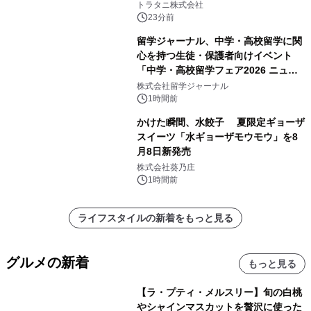
トラタニ株式会社
23分前
留学ジャーナル、中学・高校留学に関
心を持つ生徒・保護者向けイベント
「中学・高校留学フェア2026 ニュー
ジーランド＆オーストラリア」を
株式会社留学ジャーナル
9/12(土)に開催
1時間前
かけた瞬間、水餃子 夏限定ギョーザ
スイーツ「水ギョーザモウモウ」を8
月8日新発売
株式会社葵乃庄
1時間前
ライフスタイルの新着をもっと見る
グルメの新着
もっと見る
【ラ・プティ・メルスリー】旬の白桃
やシャインマスカットを贅沢に使った