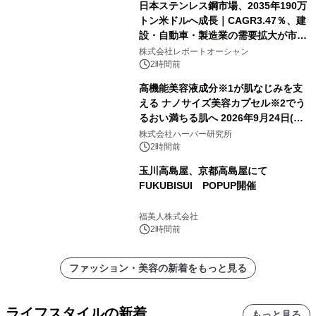
日本ステンレス鋼市場、2035年190万
トン米ドルへ成長｜CAGR3.47％、建
設・自動車・製造業の需要拡大が市場
を牽引
株式会社レポートオーシャン
2時間前
高機能美容液成分※1が肌なじみを支
える ナノサイズ美容カプセル※2でう
るおい満ちる肌へ 2026年9月24日(木)
よりリニューアル新発売 『ディープモ
株式会社ハーバー研究所
イストセラム』
2時間前
玉川高島屋、京都高島屋にて
FUKUBISUI POPUP開催
福美人株式会社
2時間前
ファッション・美容の新着をもっと見る
ライフスタイルの新着
もっと見る