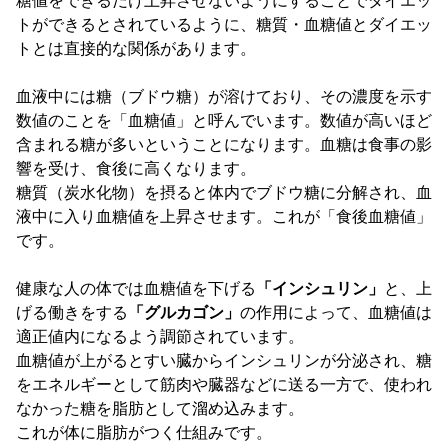
糖値をできるだけ上昇させないようにすることでダイエッ
トができるとされているように、糖質・血糖値とダイエッ
トとは直接的な関係があります。
血液中には糖（ブドウ糖）が溶けており、その濃度を示す
数値のことを「血糖値」と呼んでいます。数値が高いほど
含まれる糖が多いということになります。血糖は食事の影
響を受け、食後に高くなります。
糖質（炭水化物）を摂ると体内でブドウ糖に分解され、血
液中に入り血糖値を上昇させます。これが「食後血糖値」
です。
健康な人の体では血糖値を下げる
「インシュリン」
と、上
げる働きをする
「グルカゴン」
の作用によって、血糖値は
適正値内になるよう調節されています。
血糖値が上がるとすい臓からインシュリンが分泌され、糖
をエネルギーとして筋肉や臓器などに送る一方で、使われ
なかった糖を脂肪として溜め込みます。
これが体に脂肪がつく仕組みです。