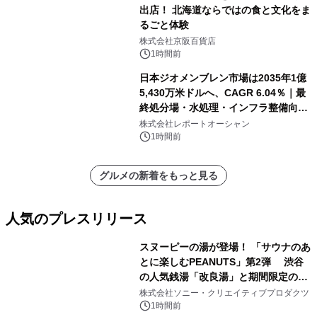
出店！ 北海道ならではの食と文化をま
るごと体験
株式会社京阪百貨店
1時間前
日本ジオメンブレン市場は2035年1億
5,430万米ドルへ、CAGR 6.04％｜最
終処分場・水処理・インフラ整備向け
需要拡大
株式会社レポートオーシャン
1時間前
グルメの新着をもっと見る
人気のプレスリリース
スヌーピーの湯が登場！ 「サウナのあ
とに楽しむPEANUTS」第2弾 渋谷
の人気銭湯「改良湯」と期間限定のコ
1
ラボレーション サウナイキタイコラ
株式会社ソニー・クリエイティブプロダクツ
ボグッズも発売決定！
1時間前