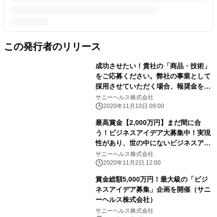
この発行者のリリース
成功させたい！貴社の「商品・技術」
をご応募ください。弊社の事業として
採用させていただく場合、報奨金を授
与いたします。 詳しくはWebサイト
サニーヘルス株式会社
で。 日刊工業新聞 広告掲載*11/10
2020年11月10日 09:00
最高賞金【2,000万円】まだ間に合
う！ビジネスアイデア大募集中！実現
性があり、世の中にないビジネスアイ
デアを募集しています。 詳しくは
サニーヘルス株式会社
Webサイトで。日経ＭＪ（流通新聞）
2020年11月2日 12:00
広告掲載*11/4
賞金総額5,000万円！最大級の「ビジ
ネスアイデア募集」企画を開催（サニ
ーヘルス株式会社）
サニーヘルス株式会社