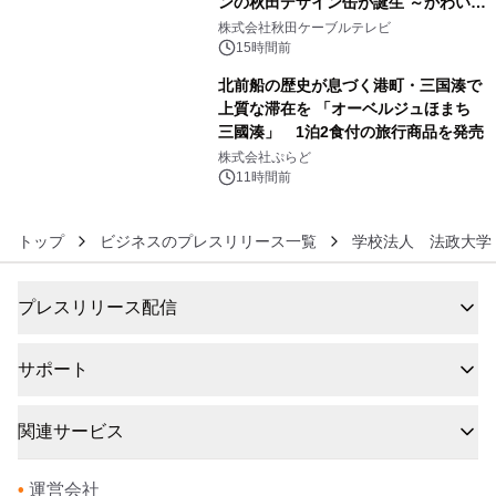
ンの秋田デザイン缶が誕生 ～かわいい
5
秋田犬の子犬と秋田の四季と名所を巡
株式会社秋田ケーブルテレビ
るパッケージ～ 9月1日(火)秋田県内で
15時間前
販売開始
北前船の歴史が息づく港町・三国湊で
上質な滞在を 「オーベルジュほまち
三國湊」 1泊2食付の旅行商品を発売
6
株式会社ぷらど
11時間前
トップ
ビジネスのプレスリリース一覧
学校法人 法政大学
プレスリリース配信
サポート
関連サービス
•
運営会社