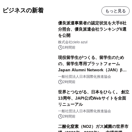
ビジネスの新着
もっと見る
優良派遣事業者の認定状況を大手8社
分照合、優良派遣会社ランキング6選
を公開
株式会社cielo azul
1時間前
現役留学生がつくる、留学生のため
の、留学生専用プラットフォーム
Japan Alumni Network（JAN）β版
をリリース
一般社団法人日本国際化推進協会
2時間前
世界とつながる、日本をひらく。 創立
13周年、JAPI公式Webサイトを全面
リニューアル
一般社団法人日本国際化推進協会
2時間前
二酸化窒素（NO2）ガス滅菌の世界市