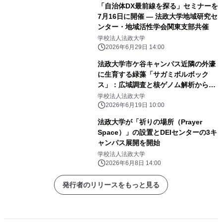
「自治体DX最前線を探る」セミナーを
7月16日に開催 ― 法政大学地域研究セ
ンター・地域活性学会関東支部共催
学校法人法政大学
2026年6月29日 14:00
法政大学市ケ谷キャンパス近隣の外濠
に生育する緑藻「サガミボルボック
ス」：広域調査と核ゲノム解析から新
種として正式記載
学校法人法政大学
2026年6月19日 10:00
法政大学が「祈りの場所（Prayer
Space）」の設置とDEIセンターの3キ
ャンパス展開を開始
学校法人法政大学
2026年6月8日 14:00
発行者のリリースをもっと見る