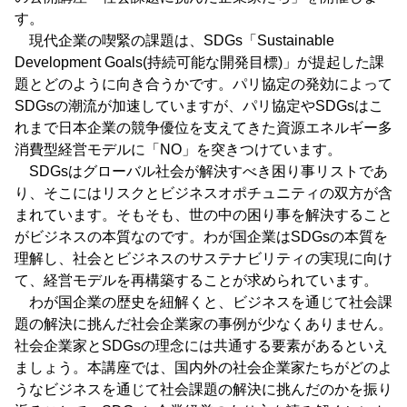
す。
現代企業の喫緊の課題は、SDGs「Sustainable
Development Goals(持続可能な開発目標)」が提起した課
題とどのように向き合うかです。パリ協定の発効によって
SDGsの潮流が加速していますが、パリ協定やSDGsはこ
れまで日本企業の競争優位を支えてきた資源エネルギー多
消費型経営モデルに「NO」を突きつけています。
SDGsはグローバル社会が解決すべき困り事リストであ
り、そこにはリスクとビジネスオポチュニティの双方が含
まれています。そもそも、世の中の困り事を解決すること
がビジネスの本質なのです。わが国企業はSDGsの本質を
理解し、社会とビジネスのサステナビリティの実現に向け
て、経営モデルを再構築することが求められています。
わが国企業の歴史を紐解くと、ビジネスを通じて社会課
題の解決に挑んだ社会企業家の事例が少なくありません。
社会企業家とSDGsの理念には共通する要素があるといえ
ましょう。本講座では、国内外の社会企業家たちがどのよ
うなビジネスを通じて社会課題の解決に挑んだのかを振り