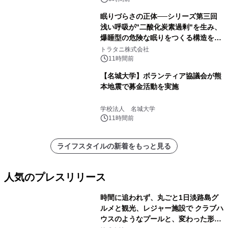
眠りづらさの正体──シリーズ第三回
浅い呼吸が"二酸化炭素過剰"を生み、
爆睡型の危険な眠りをつくる構造を解
説
トラタニ株式会社
11時間前
【名城大学】ボランティア協議会が熊
本地震で募金活動を実施
学校法人 名城大学
11時間前
ライフスタイルの新着をもっと見る
人気のプレスリリース
時間に追われず、丸ごと1日淡路島グ
ルメと観光、レジャー施設で クラブハ
ウスのようなプールと、変わった形の
1