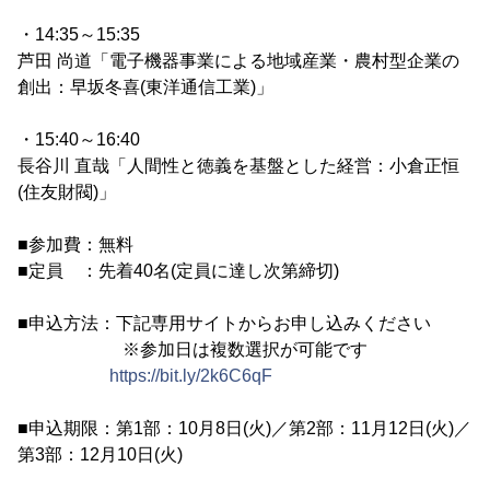
・14:35～15:35
芦田 尚道「電子機器事業による地域産業・農村型企業の
創出：早坂冬喜(東洋通信工業)」
・15:40～16:40
長谷川 直哉「人間性と徳義を基盤とした経営：小倉正恒
(住友財閥)」
■参加費：無料
■定員 ：先着40名(定員に達し次第締切)
■申込方法：下記専用サイトからお申し込みください
※参加日は複数選択が可能です
https://bit.ly/2k6C6qF
■申込期限：第1部：10月8日(火)／第2部：11月12日(火)／
第3部：12月10日(火)