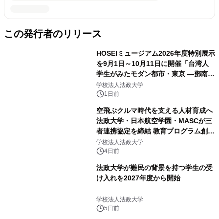
この発行者のリリース
HOSEIミュージアム2026年度特別展示
を9月1日～10月11日に開催「台湾人
学生がみたモダン都市・東京 ―鄧南光
と法政大学の1930年代―」
学校法人法政大学
1日前
空飛ぶクルマ時代を支える人材育成へ
法政大学・日本航空学園・MASCが三
者連携協定を締結 教育プログラム創設
および共同研究を開始
学校法人法政大学
4日前
法政大学が難民の背景を持つ学生の受
け入れを2027年度から開始
学校法人法政大学
5日前