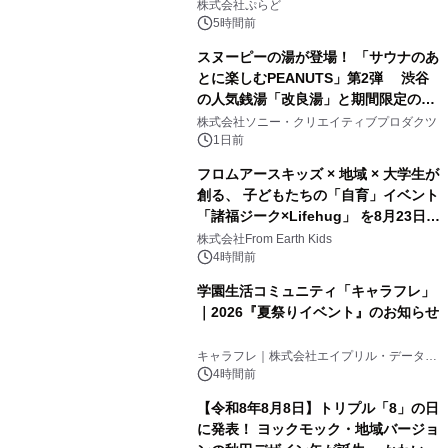
サウナも 「THE BOXY AWAJI」のお
株式会社ぷらど
得な素泊まり連泊プランで
5時間前
スヌーピーの湯が登場！ 「サウナのあ
とに楽しむPEANUTS」第2弾 渋谷
の人気銭湯「改良湯」と期間限定のコ
2
ラボレーション サウナイキタイコラ
株式会社ソニー・クリエイティブプロダクツ
ボグッズも発売決定！
1日前
フロムアースキッズ × 地域 × 大学生が
創る、 子どもたちの「自育」イベント
「諸福ジーク×Lifehug」 を8月23日
3
(日)開催
株式会社From Earth Kids
4時間前
学園生活コミュニティ「キャラフレ」
｜2026『夏祭りイベント』のお知らせ
4
キャラフレ｜株式会社エイプリル・データ・
デザインズ
4時間前
【令和8年8月8日】トリプル「8」の日
に発表！ ヨックモック・地域バージョ