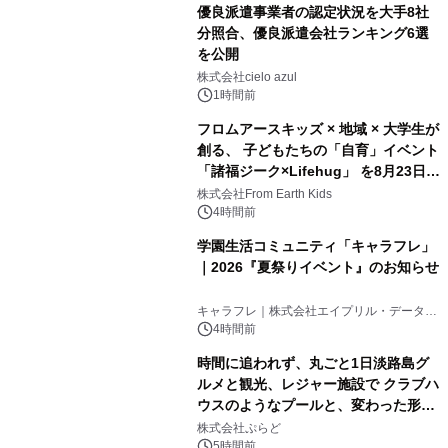
優良派遣事業者の認定状況を大手8社
分照合、優良派遣会社ランキング6選
を公開
株式会社cielo azul
1時間前
フロムアースキッズ × 地域 × 大学生が
創る、 子どもたちの「自育」イベント
「諸福ジーク×Lifehug」 を8月23日
(日)開催
株式会社From Earth Kids
4時間前
学園生活コミュニティ「キャラフレ」
｜2026『夏祭りイベント』のお知らせ
キャラフレ｜株式会社エイプリル・データ・
デザインズ
4時間前
時間に追われず、丸ごと1日淡路島グ
ルメと観光、レジャー施設で クラブハ
ウスのようなプールと、変わった形の
サウナも 「THE BOXY AWAJI」のお
株式会社ぷらど
得な素泊まり連泊プランで
5時間前