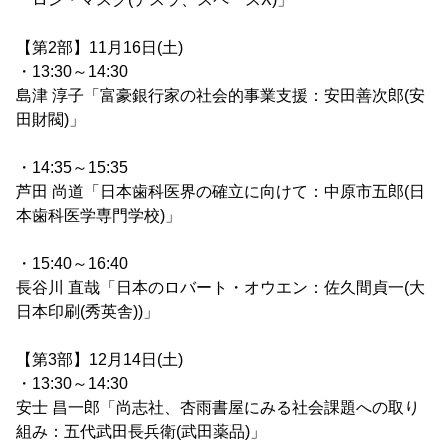
【第2部】11月16日(土)
・13:30～14:30
島津 淳子「富豪銀行家の社会的事業支援：安田善次郎(安
田財閥)」
・14:35～15:35
芦田 尚道「日本歯科医界の確立に向けて：中原市五郎(日
本歯科医学専門学校)」
・15:40～16:40
長谷川 直哉「日本のロバート・オウエン：佐久間貞一(大
日本印刷(秀英舎))」
【第3部】12月14日(土)
・13:30～14:30
安士 昌一郎「尚志社、杏雨書屋にみる社会課題への取り
組み：五代武田長兵衛(武田薬品)」