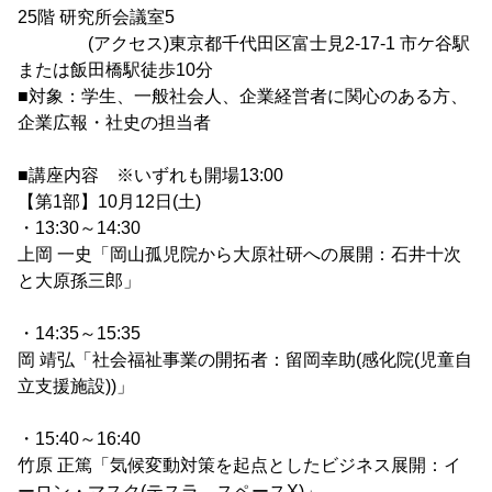
25階 研究所会議室5
(アクセス)東京都千代田区富士見2-17-1 市ケ谷駅
または飯田橋駅徒歩10分
■対象：学生、一般社会人、企業経営者に関心のある方、
企業広報・社史の担当者
■講座内容 ※いずれも開場13:00
【第1部】10月12日(土)
・13:30～14:30
上岡 一史「岡山孤児院から大原社研への展開：石井十次
と大原孫三郎」
・14:35～15:35
岡 靖弘「社会福祉事業の開拓者：留岡幸助(感化院(児童自
立支援施設))」
・15:40～16:40
竹原 正篤「気候変動対策を起点としたビジネス展開：イ
ーロン・マスク(テスラ、スペースX)」