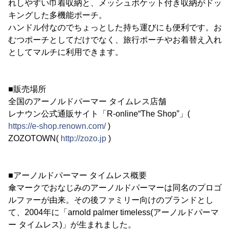
れしやすい巾着収納と、メッシュポケット付き収納がドッ
キングした多機能ポーチ。
ハンドル付なのでちょっとした持ち運びにも便利です。お
むつポーチとしてだけでなく、旅行ポーチやお着替え入れ
としてマルチに利用できます。
■販売場所
全国のアーノルドパーマー タイムレス店舗
レナウン公式通販サイト「R-online“The Shop”」(
https://e-shop.renown.com/
)
ZOZOTOWN(
http://zozo.jp
)
■アーノルドパーマー タイムレス概要
傘マークでおなじみのアーノルドパーマーは同名のプロゴ
ルファーが由来。その後ファミリー向けのブランドとし
て、2004年に「arnold palmer timeless(アーノルドパーマ
ー タイムレス)」が生まれました。