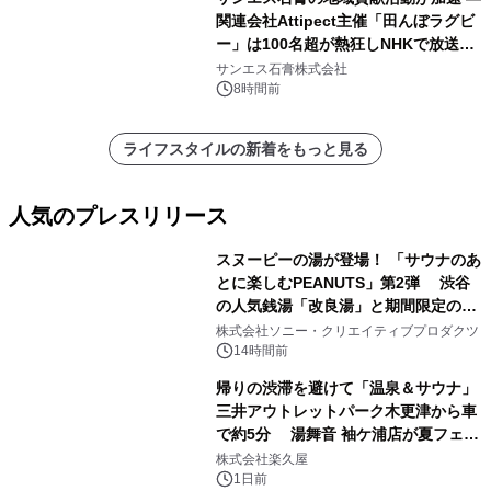
関連会社Attipect主催「田んぼラグビ
ー」は100名超が熱狂しNHKで放送さ
れました。
サンエス石膏株式会社
8時間前
ライフスタイルの新着をもっと見る
人気のプレスリリース
スヌーピーの湯が登場！ 「サウナのあ
とに楽しむPEANUTS」第2弾 渋谷
の人気銭湯「改良湯」と期間限定のコ
1
ラボレーション サウナイキタイコラ
株式会社ソニー・クリエイティブプロダクツ
ボグッズも発売決定！
14時間前
帰りの渋滞を避けて「温泉＆サウナ」
三井アウトレットパーク木更津から車
で約5分 湯舞音 袖ケ浦店が夏フェア
2
メニューを提供
株式会社楽久屋
1日前