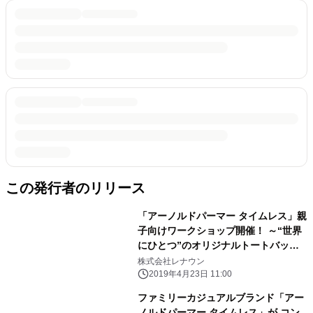
この発行者のリリース
「アーノルドパーマー タイムレス」親
子向けワークショップ開催！ ～“世界
にひとつ”のオリジナルトートバッグ
をつくろう！～
株式会社レナウン
2019年4月23日 11:00
ファミリーカジュアルブランド「アー
ノルドパーマー タイムレス」が コン