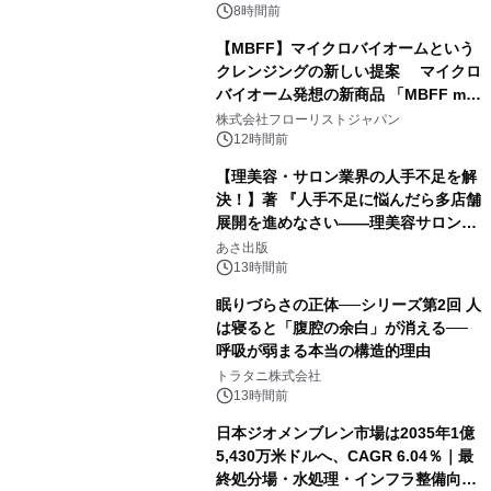
8時間前
【MBFF】マイクロバイオームという
クレンジングの新しい提案 マイクロ
バイオーム発想の新商品 「MBFF mb
クレンジングPRO」を2026年8月6日
株式会社フローリストジャパン
発売
12時間前
【理美容・サロン業界の人手不足を解
決！】著 『人手不足に悩んだら多店舗
展開を進めなさい――理美容サロン
「多店舗展開」の教科書』2026年8月
あさ出版
24日（月）発売
13時間前
眠りづらさの正体──シリーズ第2回 人
は寝ると「腹腔の余白」が消える──
呼吸が弱まる本当の構造的理由
トラタニ株式会社
13時間前
日本ジオメンブレン市場は2035年1億
5,430万米ドルへ、CAGR 6.04％｜最
終処分場・水処理・インフラ整備向け