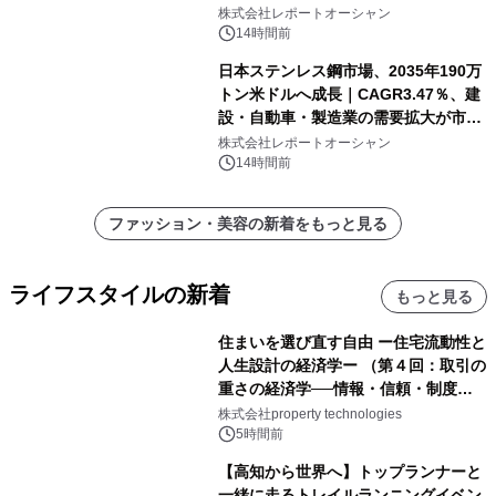
需要拡大
株式会社レポートオーシャン
14時間前
日本ステンレス鋼市場、2035年190万
トン米ドルへ成長｜CAGR3.47％、建
設・自動車・製造業の需要拡大が市場
を牽引
株式会社レポートオーシャン
14時間前
ファッション・美容の新着をもっと見る
ライフスタイルの新着
もっと見る
住まいを選び直す自由 ー住宅流動性と
人生設計の経済学ー （第４回：取引の
重さの経済学──情報・信頼・制度を
PropTechはどう組み替えるか）｜
株式会社property technologies
PropTech-Lab
5時間前
【高知から世界へ】トップランナーと
一緒に走るトレイルランニングイベン