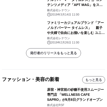
テンツメディア「APT MAG」をスタ
ート ～家族のための楽しい情報を発
株式会社レナウン
信～
2019年3月14日 11:00
ファミリーカジュアルブランド「アー
ノルドパーマー タイムレス」 親子
や夫婦で自由にお揃いを楽しむ ユニセ
ックスライン「SHARE LOOK(シェア
株式会社レナウン
ルック)」を販売開始
2019年2月26日 11:00
発行者のリリースをもっと見る
ファッション・美容の新着
もっと見る
原宿・神宮前の砂糖不使用スムージー
専門店 「WELLNESS CAFE
SAPRO」が8月8日グランドオープン
株式会社RSF