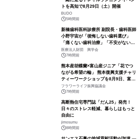
トを高知で8月29日（土）開催
BUDO
5時間前
新橋歯科医科診療所 副院長・歯科医師
小野宇宙が「後悔しない歯科選び」
「痛くない歯科治療」「不安がない治
療計画」をテーマに専門監修
医療法人財団 興学会
7時間前
熊本産胡蝶蘭×富山産ジニア「花でつ
ながる希望の輪」 熊本復興支援チャリ
ティーワークショップを8月9日、富
山・射水で開催
フラワーライフ振興協議会
7時間前
高断熱住宅専門誌「だん25」発売！
日々のストレス軽減、暮らしはもっと
自由に
jimosumu
8時間前
サンエス石膏の地域貢献活動が加速 ―