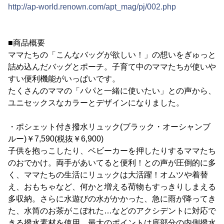
http://ap-world.renown.com/apt_mag/pj/002.php
■商品概要
ママたちの「こんなバッグが欲しい！」の想いをぎゅっと
詰め込んだバッグとポーチ。子育て中のママたちが使いや
すい便利機能がいっぱいです。
たくさんのママの「パパと一緒に使いたい」との声から、
ユニセックスなカラーとデザインになりました。
・ポシェット付き撥水リュック(ブラック・オーシャンブ
ルー)￥7,590(税抜￥6,900)
子供を抱っこしたり、ベビーカーを押したりするママたち
のおでかけ。両手があいてると便利！との声が圧倒的に多
く、ママたちの生活にリュックは大活躍！オムツや着替
え、おもちゃなど、何かと増える荷物もすっきりしまえる
多収納。さらに水遊びの水がかかった、急に雨が降ってき
た、水筒のお茶がこぼれた…などのアクシデントに対応で
きる撥水素材を使用。最大のポイントは底部分の内側撥水