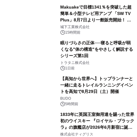
Makuakeで目標1341％を突破した超
簡単＆小型テレビ用アンプ 「SW TV
Plus」8月7日より一般販売開始！ ケ
3
ーブル1本つなぐだけ、テレビの音が
城下工業株式会社
ぐっと豊かに
15時間前
眠りづらさの正体──寝ると呼吸が弱
くなる"体の構造"をやさしく解説する
シリーズ第1回
4
トラタニ株式会社
1日前
【高知から世界へ】トップランナーと
一緒に走るトレイルランニングイベン
トを高知で8月29日（土）開催
5
BUDO
5時間前
1833年に英国王室御用達を賜った世界
初のウイスキー 『ロイヤル・ブラック
ラ』の旗艦店が2026年6月新宿に誕
6
生 バカルディ ジャパンと連携した
株式会社ティグリス