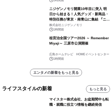
1時間前
ニジゲンノモリ開業10年目に突入 明
日から始まる！人気グッズ・新商品・
特別任務が東京・南青山に集結 『ニジ
ゲンノモリ POPUPストア in Annex
株式会社ニジゲンノモリ
Aoyama』
1時間前
桂宮治全国ツアー2026 ～ Remember
Miyaji～ 三原市公演開催
広島ホームテレビ HOMEイベントセンター
1時間前
エンタメの新着をもっと見る
ライフスタイルの新着
もっと見る
マイスター株式会社、お盆期間中も転
職・就職に役立つ情報を継続発信