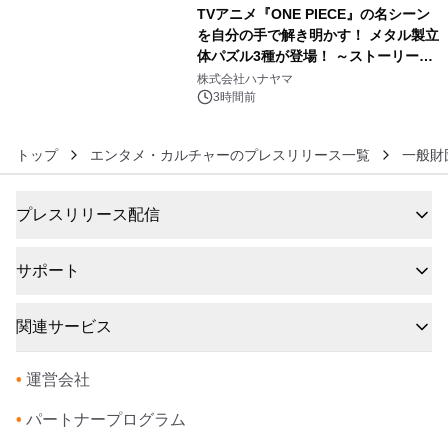
TVアニメ『ONE PIECE』の名シーン
を自分の手で解き明かす！ メタル製立
体パズル3種が登場！ ～ストーリーと
6
ギミックが融合した 大人の体験型パズ
株式会社ハナヤマ
ルが8月7日(金)12時より先行予約受付
3時間前
開始～
トップ
エンタメ・カルチャーのプレスリリース一覧
一般財
プレスリリース配信
サポート
関連サービス
•
運営会社
•
パートナープログラム