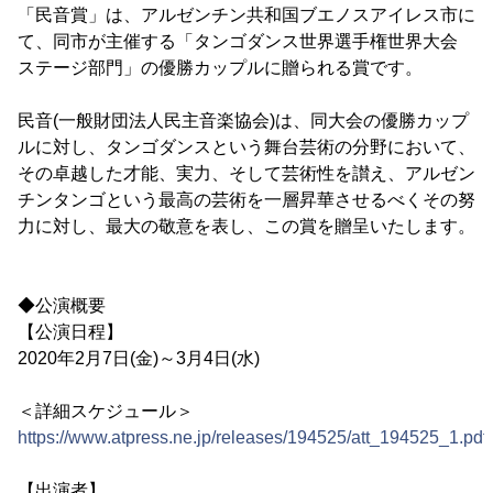
「民音賞」は、アルゼンチン共和国ブエノスアイレス市に
て、同市が主催する「タンゴダンス世界選手権世界大会
ステージ部門」の優勝カップルに贈られる賞です。
民音(一般財団法人民主音楽協会)は、同大会の優勝カップ
ルに対し、タンゴダンスという舞台芸術の分野において、
その卓越した才能、実力、そして芸術性を讃え、アルゼン
チンタンゴという最高の芸術を一層昇華させるべくその努
力に対し、最大の敬意を表し、この賞を贈呈いたします。
◆公演概要
【公演日程】
2020年2月7日(金)～3月4日(水)
＜詳細スケジュール＞
https://www.atpress.ne.jp/releases/194525/att_194525_1.pdf
【出演者】