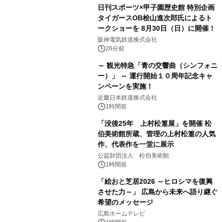
日刊スポーツ×甲子園歴史館 特別企画
タイガースOB桧山進次郎氏によるト
ークショーを 8月30日（日）に開催！
阪神電気鉄道株式会社
26分前
～ 観光特急「青の交響曲（シンフォニ
ー）」 ～ 運行開始１０周年記念キャ
ンペーンを実施！
近畿日本鉄道株式会社
1時間前
「没後25年 上村松篁展」を開催 松
伯美術館所蔵、管理の上村松篁の人気
作、代表作を一堂に展示
公益財団法人 松伯美術館
1時間前
「絵おと芝居2026 ～ヒロシマを復興
させた力～」 広島から未来へ語り継ぐ
希望のメッセージ
広島ホームテレビ