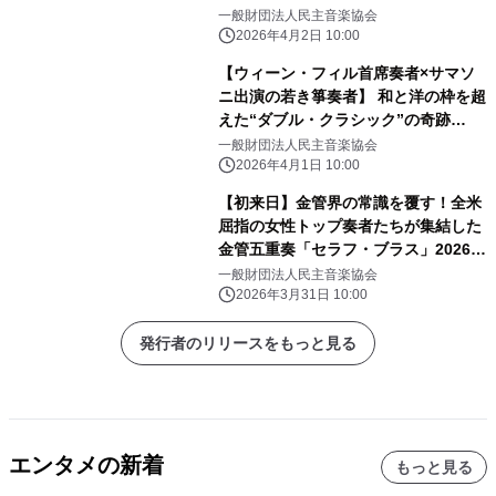
マドリガル・シンガーズ」2026年7月
一般財団法人民主音楽協会
に日本ツアー開催
2026年4月2日 10:00
【ウィーン・フィル首席奏者×サマソ
ニ出演の若き箏奏者】 和と洋の枠を超
えた“ダブル・クラシック”の奇跡
『LEO×ワルター・アウアー デュオ・
一般財団法人民主音楽協会
リサイタル』2026年6〜7月開催決定
2026年4月1日 10:00
【初来日】金管界の常識を覆す！全米
屈指の女性トップ奏者たちが集結した
金管五重奏「セラフ・ブラス」2026年
6・7月に日本ツアー開催
一般財団法人民主音楽協会
2026年3月31日 10:00
発行者のリリースをもっと見る
エンタメの新着
もっと見る