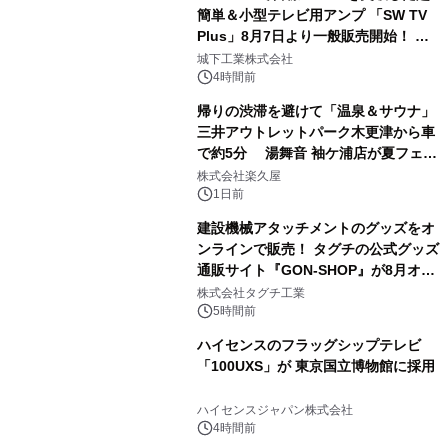
簡単＆小型テレビ用アンプ 「SW TV
Plus」8月7日より一般販売開始！ ケ
2
ーブル1本つなぐだけ、テレビの音が
城下工業株式会社
ぐっと豊かに
4時間前
帰りの渋滞を避けて「温泉＆サウナ」
三井アウトレットパーク木更津から車
で約5分 湯舞音 袖ケ浦店が夏フェア
3
メニューを提供
株式会社楽久屋
1日前
建設機械アタッチメントのグッズをオ
ンラインで販売！ タグチの公式グッズ
通販サイト『GON-SHOP』が8月オー
4
プン
株式会社タグチ工業
5時間前
ハイセンスのフラッグシップテレビ
「100UXS」が 東京国立博物館に採用
5
ハイセンスジャパン株式会社
4時間前