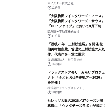
マイスター株式会社
11分前
『大阪梅田ツインタワーズ・ノース』
『大阪梅田ツインタワーズ・サウス』
『HEP ファイブ』において8月下旬か
ら 「オフサイト型コーポレートPPA」
阪急阪神不動産株式会社
による 再生可能エネルギー電力の使用
41分前
を開始します
「没後25年 上村松篁展」を開催 松
伯美術館所蔵、管理の上村松篁の人気
作、代表作を一堂に展示
公益財団法人 松伯美術館
1時間前
ドラッグストアモリ みらいプロジェ
クト 「子どもお仕事参観デー2026」
を開催！
株式会社ドラッグストアモリ
1時間前
セレッソ大阪の2026／27シーズン開
幕戦に 「ウメダチーズラボ」が出店！