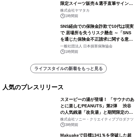
限定スイーツ販売＆選手直筆サイング
ッズが当たる抽選会を 8月8日に開催
株式会社ヤマタカ
1時間前
SNS経由での保険金詐欺で10代は現実
で 居場所を失うリスク懸念 ～「SNS
を通じた保険金不正請求に関する意識
調査」を実施、 認知度の低さも浮き彫
一般社団法人 日本損害保険協会
りに～
1時間前
ライフスタイルの新着をもっと見る
人気のプレスリリース
スヌーピーの湯が登場！ 「サウナのあ
とに楽しむPEANUTS」第2弾 渋谷
の人気銭湯「改良湯」と期間限定のコ
1
ラボレーション サウナイキタイコラ
株式会社ソニー・クリエイティブプロダクツ
ボグッズも発売決定！
3時間前
Makuakeで目標1341％を突破した超