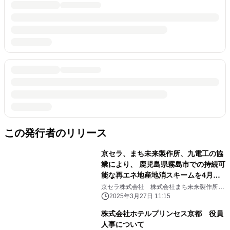
この発行者のリリース
京セラ、まち未来製作所、九電工の協
業により、 鹿児島県霧島市での持続可
能な再エネ地産地消スキームを4月よ
り開始
京セラ株式会社 株式会社まち未来製作所
株式会社九電工 鹿児島県霧島市
2025年3月27日 11:15
株式会社ホテルプリンセス京都 役員
人事について