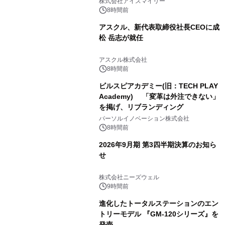
比較―自社に合う生成AIの選び方がわ
株式会社アイスマイリー
かる実践ガイド
8時間前
アスクル、新代表取締役社長CEOに成
松 岳志が就任
アスクル株式会社
8時間前
ビルスピアカデミー(旧：TECH PLAY
Academy) 「変革は外注できない」
を掲げ、リブランディング
パーソルイノベーション株式会社
8時間前
2026年9月期 第3四半期決算のお知ら
せ
株式会社ニーズウェル
9時間前
進化したトータルステーションのエン
トリーモデル 『GM-120シリーズ』を
発売