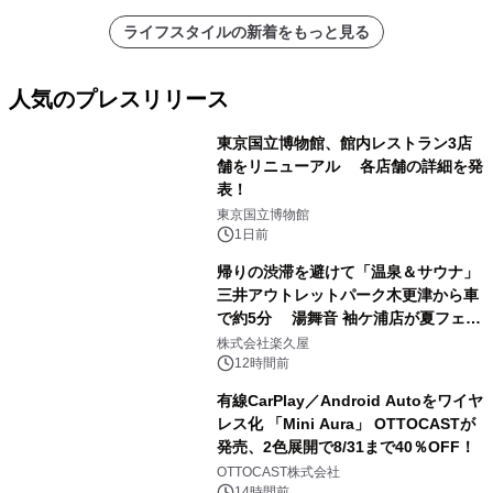
ライフスタイルの新着をもっと見る
人気のプレスリリース
東京国立博物館、館内レストラン3店
舗をリニューアル 各店舗の詳細を発
表！
1
東京国立博物館
1日前
帰りの渋滞を避けて「温泉＆サウナ」
三井アウトレットパーク木更津から車
で約5分 湯舞音 袖ケ浦店が夏フェア
2
メニューを提供
株式会社楽久屋
12時間前
有線CarPlay／Android Autoをワイヤ
レス化 「Mini Aura」 OTTOCASTが
発売、2色展開で8/31まで40％OFF！
3
OTTOCAST株式会社
14時間前