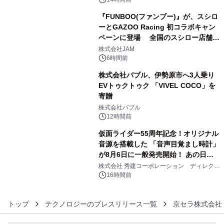
『FUNBOO(ファンブー)』が、スシロ
ーとGAZOO Racing 初コラボキャン
ペーンに登場 全国のスシロー店舗で
4
GR 4車種の FUNBOO(ミニカー)付き
株式会社JAM
メニューが展開されます
6時間前
株式会社バブル、伊勢原市へ3人乗り
EVトゥクトゥク 「VIVEL COCO」を
寄贈
5
株式会社バブル
12時間前
仮面ライダー55周年記念！オリジナル
音源を搭載した 「音声目覚まし時計」
が8月6日に一般発売開始！ あの日の
6
大興奮が今甦る
株式会社 秀建コーポレーション ディレクト
アートギャラリー
16時間前
トップ
テクノロジーのプレスリリース一覧
京セラ株式会社