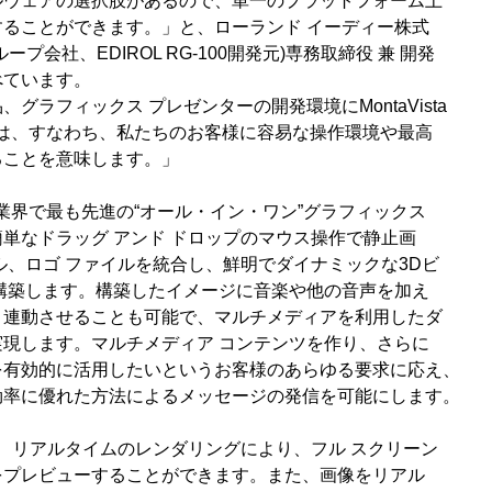
ルウェアの選択肢があるので、単一のプラットフォーム上
ることができます。」と、ローランド イーディー株式
プ会社、EDIROL RG-100開発元)専務取締役 兼 開発
べています。
グラフィックス プレゼンターの開発環境にMontaVista
ことは、すなわち、私たちのお客様に容易な操作環境や最高
ることを意味します。」
00は、業界で最も先進の“オール・イン・ワン”グラフィックス
単なドラッグ アンド ドロップのマウス操作で静止画
ル、ロゴ ファイルを統合し、鮮明でダイナミックな3Dビ
構築します。構築したイメージに音楽や他の音声を加え
と連動させることも可能で、マルチメディアを利用したダ
現します。マルチメディア コンテンツを作り、さらに
を有効的に活用したいというお客様のあらゆる要求に応え、
効率に優れた方法によるメッセージの発信を可能にします。
ーは、リアルタイムのレンダリングにより、フル スクリーン
をプレビューすることができます。また、画像をリアル