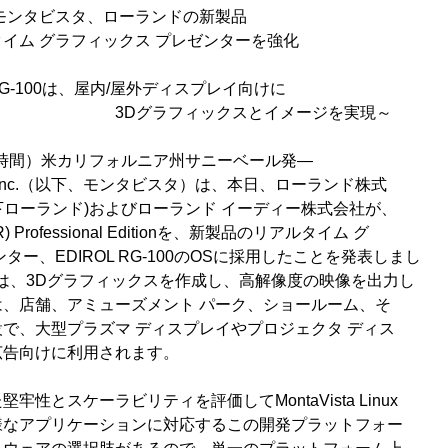
、ローランドの新製品
ラフィックス プレゼンターを強化
RG-100は、屋内/屋外ディスプレイ向けに
ィックスとイメージを実現～
現地時間）米カリフォルニア州サニーベール発―
ftware Inc.（以下、モンタビスタ）は、本日、ローランド株式
9、以下ローランド)およびローランド イーディー株式会社が、
ux(R) Professional Editionを、新製品のリアルタイム グ
ター、EDIROL RG-100のOSに採用したことを発表しまし
-100は、3Dグラフィックスを作成し、高解像度の映像を出力し
、店舗、アミューズメント パーク、ショールーム、そ
で、大型プラズマ ディスプレイやプロジェクタ ディス
広告向けに利用されます。
性とスケーラビリティを評価してMontaVista Linux
様なアプリケーションに対応するこの開発プラットフォー