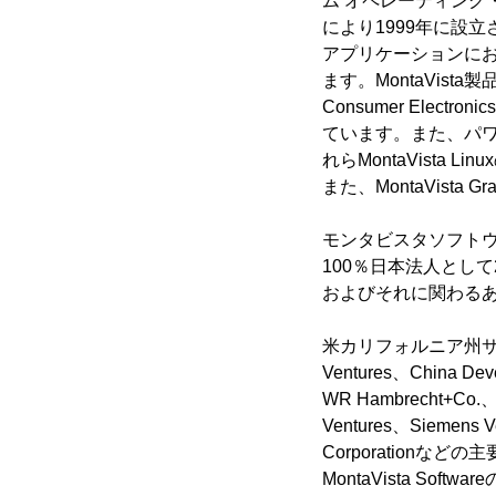
ム オペレーティング・
により1999年に設
アプリケーションに
ます。MontaVista製品には
Consumer Electron
ています。また、パワフル
れらMontaVista 
また、MontaVista
モンタビスタソフトウエアジ
100％日本法人として
およびそれに関わる
米カリフォルニア州サニーベ
Ventures、China Dev
WR Hambrecht+Co.、
Ventures、Siemens 
Corporation
MontaVista Sof