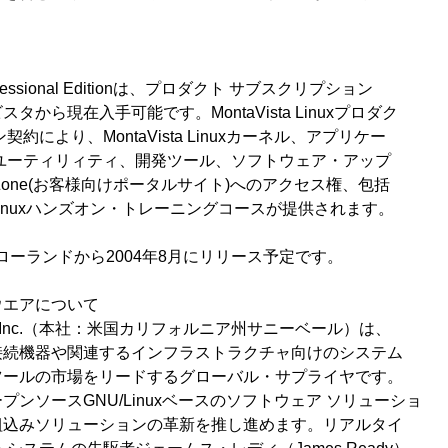
。
x Professional Editionは、プロダクト サブスクリプション
から現在入手可能です。MontaVista Linuxプロダク
約により、MontaVista Linuxカーネル、アプリケー
ユーティリィティ、開発ツール、ソフトウェア・アップ
ta Zone(お客様向けポータルサイト)へのアクセス権、包括
inuxハンズオン・トレーニングコースが提供されます。
0は、ローランドから2004年8月にリリース予定です。
ウエアについて
ftware, Inc.（本社：米国カリフォルニア州サニーベール）は、
接続機器や関連するインフラストラクチャ向けのシステム
ツールの市場をリードするグローバル・サプライヤです。
ンソースGNU/Linuxベースのソフトウェア ソリューショ
組込みソリューションの革新を推し進めます。リアルタイ