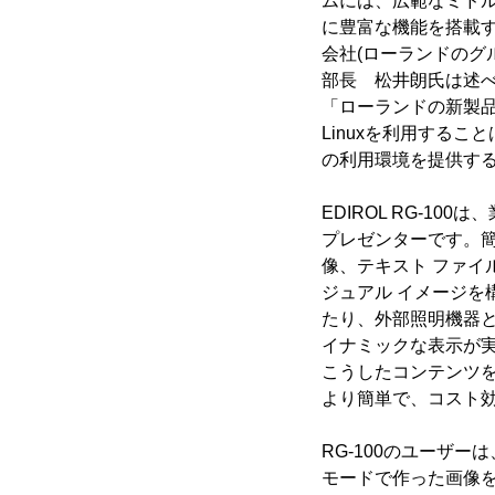
ムには、広範なミド
に豊富な機能を搭載す
会社(ローランドのグルー
部長 松井朗氏は述
「ローランドの新製品、
Linuxを利用する
の利用環境を提供す
EDIROL RG-1
プレゼンターです。簡
像、テキスト ファイ
ジュアル イメージを
たり、外部照明機器
イナミックな表示が実
こうしたコンテンツ
より簡単で、コスト
RG-100のユーザ
モードで作った画像