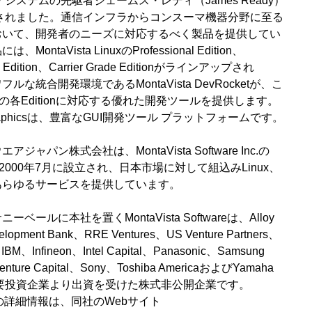
システムの先駆者ジェームス・レディ（James Ready）
立されました。通信インフラからコンスーマ機器分野に至る
おいて、開発者のニーズに対応するべく製品を提供してい
、MontaVista LinuxのProfessional Edition、
ics Edition、Carrier Grade Editionがラインアップされ
な統合開発環境であるMontaVista DevRocketが、こ
Linuxの各Editionに対応する優れた開発ツールを提供します。
 Graphicsは、豊富なGUI開発ツール プラットフォームです。
ャパン株式会社は、MontaVista Software Inc.の
2000年7月に設立され、日本市場に対して組込みLinux、
あらゆるサービスを提供しています。
ールに本社を置くMontaVista Softwareは、Alloy
elopment Bank、RRE Ventures、US Venture Partners、
IBM、Infineon、Intel Capital、Panasonic、Samsung
Venture Capital、Sony、Toshiba AmericaおよびYamaha
などの主要投資企業より出資を受けた株式非公開企業です。
twareの詳細情報は、同社のWebサイト