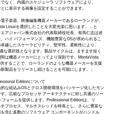
でなく、内蔵のスケジューラ ソフトウェアにより、
ごとに表示する画像を設定することができます。
い電子楽器、映像編集機器メーカーであるローランドが、
ista Linuxを選択したことを大変光栄に思います。」と
ウエアジャパン株式会社の代表取締役社長、有馬仁志は述
、ハイ パフォーマンス、機能豊富なOSが求められるこ
の卓越したスケーラビリティ、堅牢性、柔軟性により、
inuxが最適な選択肢となります。製品サイクルは、ますます短く
は機器メーカーにとってより深刻です。MontaVista
Sを提供することで、ローランドのような機器メーカーを支援
の新製品をリリースし続けることを可能にします。」
ofessional Editionについて
括的な組込みOSとクロス開発環境をパッケージ化したモン
す。広範なプロセッサ アーキテクチャに対し共通のソー
ームを提供します。Professional Editionは、リ
ルチプロセス、マルチスレッドを特長とし、さらに豊富な
を含む多数のソフトウェア コンポーネントがハンドル