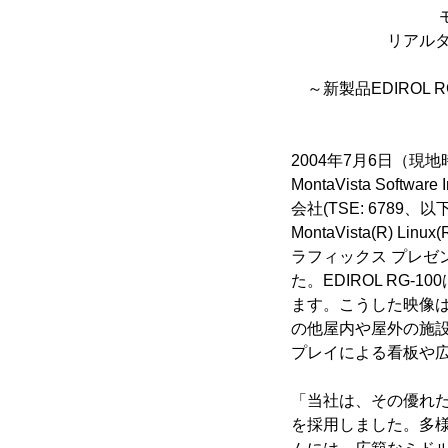
モンタビスタ
リアルタイム グ
～新製品EDIROL 
3Dグラフ
2004年7月6日（
MontaVista So
会社(TSE: 678
MontaVista(R) Lin
ラフィックス プレゼン
た。EDIROL RG
ます。こうした映像は
の他屋内や屋外の施設
プレイによる看板や
「当社は、その優れた堅牢
を採用しました。多