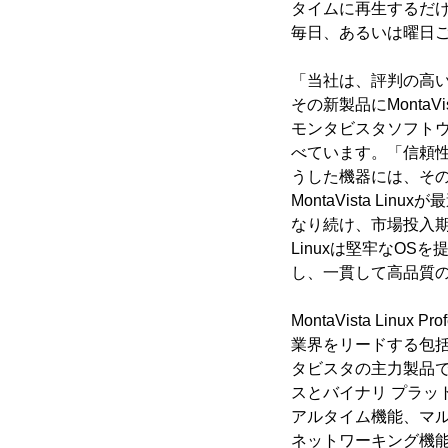
タイムに再生するだけ
毎日、あるいは曜日
「当社は、評判の高
その新製品にMontaV
モンタビスタソフト
べています。「信頼性
うした機器には、そ
MontaVista L
なり続け、市場投入期間
Linuxは堅牢なO
し、一貫して高品質
MontaVista Linux Pr
業界をリードする包
タビスタの主力製品で
スとバイナリ プラットフォ
アルタイム機能、マ
ネットワーキング機能