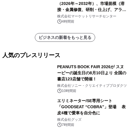
（2026年～2032年）、市場規模（溶
接・金属修復、研削・仕上げ、アライ
メント、その他）・分析レポートを発
株式会社マーケットリサーチセンター
表
4時間前
ビジネスの新着をもっと見る
人気のプレスリリース
PEANUTS BOOK FAIR 2026が スヌ
ーピーの誕生日の8月10日より 全国の
書店123店舗で開催！
1
株式会社ソニー・クリエイティブプロダクツ
10時間前
エリミネーター/SE専用シート
「GOODSEAT “COBRA”」登場 表
皮4種で愛車を自分色に
2
株式会社グッズ
7時間前