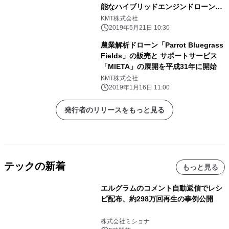
能なハイブリッドエンジンドローン
“GASSTAR 1”などを展示！
KMT株式会社
2019年5月21日 10:30
農業解析ドローン「Parrot Bluegrass
Fields」の販売と サポートサービス
「MIETA」の展開を平成31年に開始
KMT株式会社
2019年1月16日 11:00
発行者のリリースをもっと見る
テックの新着
もっと見る
エルグラムのコメント自動返信でレシ
ピ配布、約298万回再生の事例公開
株式会社ミショナ