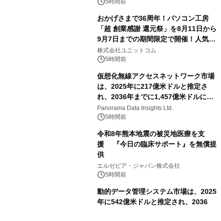
5時間前
おかげさまで36周年！パソコン工房
「超 創業感謝 還元祭」を8月11日から
9月7日までの期間限定で開催！人気の
ゲーミングPCや高性能ノートPCなど
株式会社ユニットコム
対象iiyama PCのご購入で最大3万円分
5時間前
相当を還元
仮想化無線アクセスネットワーク市場
は、2025年に217億米ドルと推定さ
れ、2036年までに1,457億米ドルに達
すると予測されており、予測期間
Panorama Data Insights Ltd.
（2026年～2036年）
5時間前
令和8年熊本地震の被災地医療を支
援 『今日の臨床サポート』を無償提
供
エルゼビア・ジャパン株式会社
5時間前
動的データ管理システム市場は、2025
年に542億米ドルと推定され、2036