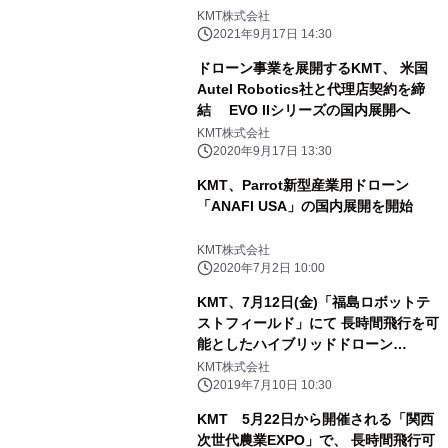
KMT株式会社
2021年9月17日 14:30
ドローン事業を展開するKMT、 米国
Autel Robotics社と代理店契約を締
結 EVO IIシリーズの国内展開へ
KMT株式会社
2020年9月17日 13:30
KMT、Parrot新型産業用ドローン
「ANAFI USA」の国内展開を開始
KMT株式会社
2020年7月2日 10:00
KMT、7月12日(金)「福島ロボットテ
ストフィールド」にて 長時間飛行を可
能としたハイブリッドドローン
“GASSTAR 1”のデモフライトを披露
KMT株式会社
2019年7月10日 10:30
KMT 5月22日から開催される「関西
次世代農業EXPO」で、 長時間飛行可