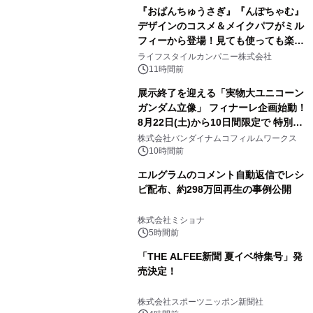
『おぱんちゅうさぎ』『んぽちゃむ』
デザインのコスメ＆メイクパフがミル
フィーから登場！見ても使っても楽し
3
い、ポップでキュートなコレクショ
ライフスタイルカンパニー株式会社
ン。
11時間前
展示終了を迎える「実物大ユニコーン
ガンダム立像」 フィナーレ企画始動！
8月22日(土)から10日間限定で 特別映
4
像『UNICORN GUNDAM Statue ―
株式会社バンダイナムコフィルムワークス
BEYOND POSSIBILITY ―』を上映！
10時間前
エルグラムのコメント自動返信でレシ
ピ配布、約298万回再生の事例公開
5
株式会社ミショナ
5時間前
「THE ALFEE新聞 夏イベ特集号」発
売決定！
6
株式会社スポーツニッポン新聞社