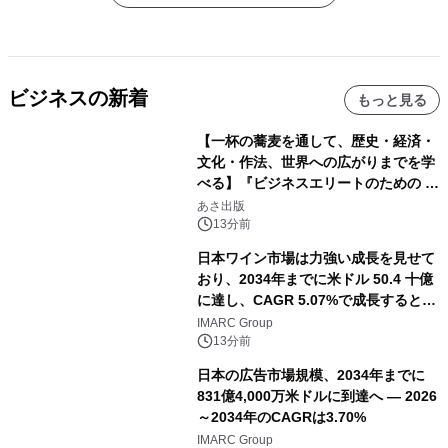
ビジネスの新着
もっと見る
【一杯の蕎麦を通して、歴史・経済・
文化・作法、世界への広がりまでを学
べる】『ビジネスエリートのための 教
養としての蕎麦』2026年8月25日
あさ出版
（火）発売
13分前
日本ワイン市場は力強い成長を見せて
おり、2034年までに米ドル 50.4 十億
に達し、CAGR 5.07%で成長すると予
測
IMARC Group
13分前
日本の広告市場規模、2034年までに
831億4,000万米ドルに到達へ ― 2026
～2034年のCAGRは3.70%
IMARC Group