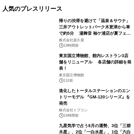
人気のプレスリリース
帰りの渋滞を避けて「温泉＆サウナ」
三井アウトレットパーク木更津から車
で約5分 湯舞音 袖ケ浦店が夏フェア
1
メニューを提供
株式会社楽久屋
19時間前
東京国立博物館、館内レストラン3店
舗をリニューアル 各店舗の詳細を発
表！
2
東京国立博物館
1日前
進化したトータルステーションのエン
トリーモデル 『GM-120シリーズ』を
発売
3
株式会社トプコン
16時間前
九星気学で占う8月の運勢、3位「三碧
木星」、2位「一白水星」、1位「六白