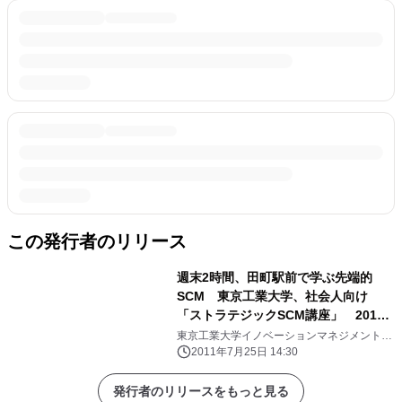
この発行者のリリース
週末2時間、田町駅前で学ぶ先端的
SCM 東京工業大学、社会人向け
「ストラテジックSCM講座」 2011
年度秋期(第4期)受講生の募集を開始
東京工業大学イノベーションマネジメント研
究科 キャリアアップMOT(CUMOT) サプ
2011年7月25日 14:30
ライチェーン戦略スクール
発行者のリリースをもっと見る