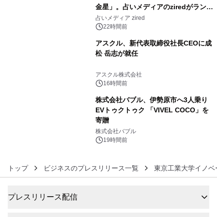
金星」。占いメディアのziredがランキ
4
ングを発表
占いメディア zired
22時間前
アスクル、新代表取締役社長CEOに成
松 岳志が就任
5
アスクル株式会社
16時間前
株式会社バブル、伊勢原市へ3人乗り
EVトゥクトゥク 「VIVEL COCO」を
寄贈
6
株式会社バブル
19時間前
トップ
ビジネスのプレスリリース一覧
東京工業大学イノベー
プレスリリース配信