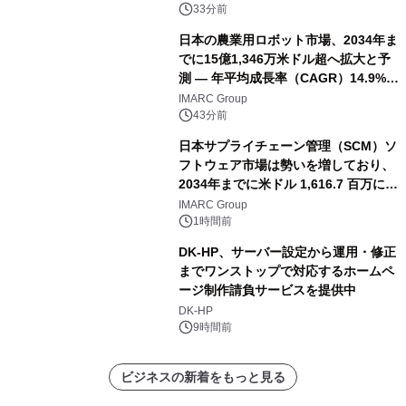
33分前
日本の農業用ロボット市場、2034年ま
でに15億1,346万米ドル超へ拡大と予
測 ― 年平均成長率（CAGR）14.9%を
記録
IMARC Group
43分前
日本サプライチェーン管理（SCM）ソ
フトウェア市場は勢いを増しており、
2034年までに米ドル 1,616.7 百万に達
し、CAGR 3.42%で成長すると予測
IMARC Group
1時間前
DK-HP、サーバー設定から運用・修正
までワンストップで対応するホームペ
ージ制作請負サービスを提供中
DK-HP
9時間前
ビジネスの新着をもっと見る