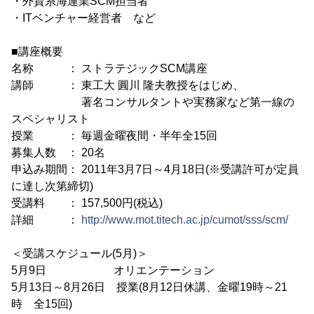
・外資系海運業SCM担当者
・ITベンチャー経営者 など
■講座概要
名称 ： ストラテジックSCM講座
講師 ： 東工大 圓川 隆夫教授をはじめ、
著名コンサルタントや実務家など第一線の
スペシャリスト
授業 ： 毎週金曜夜間・半年全15回
募集人数 ： 20名
申込み期間： 2011年3月7日～4月18日(※受講許可が定員
に達し次第締切)
受講料 ： 157,500円(税込)
詳細 ：
http://www.mot.titech.ac.jp/cumot/sss/scm/
＜受講スケジュール(5月)＞
5月9日 オリエンテーション
5月13日～8月26日 授業(8月12日休講、金曜19時～21
時 全15回)