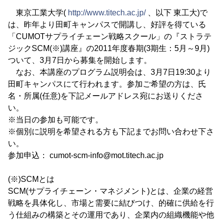
東京工業大学(
http://www.titech.ac.jp/
、以下 東工大)で
は、昨年より田町キャンパスで開講し、好評を得ている
「CUMOTサプライチェーン戦略スクール」の『ストラテ
ジックSCM(※)講座』の2011年度春期(3期生：5月～9月)
ついて、3月7日から募集を開始します。
なお、本講座のプログラム説明会は、3月7日19:30より
田町キャンパスにて行われます。参加ご希望の方は、氏
名・所属(任意)を下記メールアドレス宛にお送りくださ
い。
※当日の参加も可能です。
※個別に説明を希望される方も下記までお問い合わせ下さ
い。
参加申込： cumot-scm-info@mot.titech.ac.jp
(※)SCMとは
SCM(サプライチェーン・マネジメント)とは、企業の経営
戦略を具体化し、市場と需要に結びつけ、的確に供給を行
う仕組みの構築とその運用であり、企業内の組織機能や他