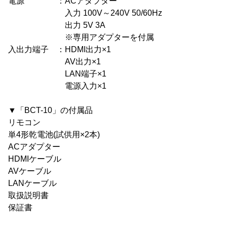
電源 ：ACアダプター
入力 100V～240V 50/60Hz
出力 5V 3A
※専用アダプターを付属
入出力端子 ：HDMI出力×1
AV出力×1
LAN端子×1
電源入力×1
▼「BCT-10」の付属品
リモコン
単4形乾電池(試供用×2本)
ACアダプター
HDMIケーブル
AVケーブル
LANケーブル
取扱説明書
保証書