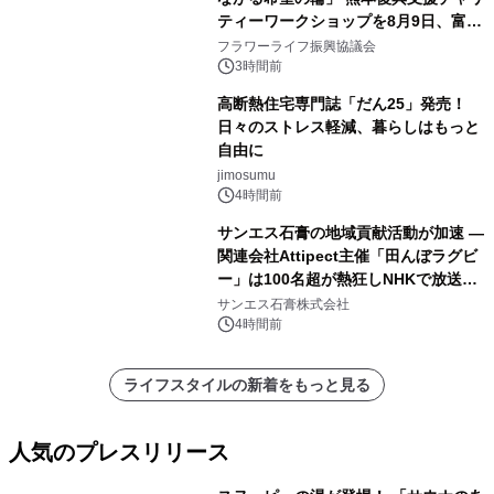
ティーワークショップを8月9日、富
山・射水で開催
フラワーライフ振興協議会
3時間前
高断熱住宅専門誌「だん25」発売！
日々のストレス軽減、暮らしはもっと
自由に
jimosumu
4時間前
サンエス石膏の地域貢献活動が加速 ―
関連会社Attipect主催「田んぼラグビ
ー」は100名超が熱狂しNHKで放送さ
れました。
サンエス石膏株式会社
4時間前
ライフスタイルの新着をもっと見る
人気のプレスリリース