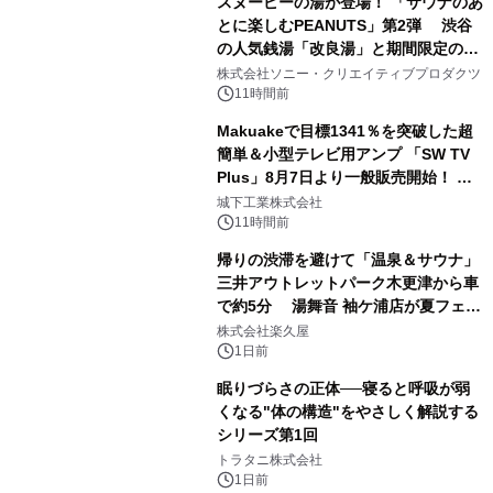
スヌーピーの湯が登場！ 「サウナのあ
とに楽しむPEANUTS」第2弾 渋谷
の人気銭湯「改良湯」と期間限定のコ
1
ラボレーション サウナイキタイコラ
株式会社ソニー・クリエイティブプロダクツ
ボグッズも発売決定！
11時間前
Makuakeで目標1341％を突破した超
簡単＆小型テレビ用アンプ 「SW TV
Plus」8月7日より一般販売開始！ ケ
2
ーブル1本つなぐだけ、テレビの音が
城下工業株式会社
ぐっと豊かに
11時間前
帰りの渋滞を避けて「温泉＆サウナ」
三井アウトレットパーク木更津から車
で約5分 湯舞音 袖ケ浦店が夏フェア
3
メニューを提供
株式会社楽久屋
1日前
眠りづらさの正体──寝ると呼吸が弱
くなる"体の構造"をやさしく解説する
シリーズ第1回
4
トラタニ株式会社
1日前