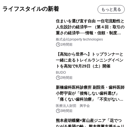
ライフスタイルの新着
もっと見る
住まいを選び直す自由 ー住宅流動性と
人生設計の経済学ー （第４回：取引の
重さの経済学──情報・信頼・制度を
PropTechはどう組み替えるか）｜
株式会社property technologies
PropTech-Lab
1時間前
【高知から世界へ】トップランナーと
一緒に走るトレイルランニングイベン
トを高知で8月29日（土）開催
BUDO
2時間前
新橋歯科医科診療所 副院長・歯科医師
小野宇宙が「後悔しない歯科選び」
「痛くない歯科治療」「不安がない治
療計画」をテーマに専門監修
医療法人財団 興学会
3時間前
熊本産胡蝶蘭×富山産ジニア「花でつ
ながる希望の輪」 熊本復興支援チャリ