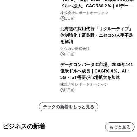
ドルへ拡大、CAGR36.2％｜AIデータ
センター・高速光通信需要が成長を加
株式会社レポートオーシャン
速
1日前
北海道の採用代行「リクルーティブ」
体制強化！富良野・ニセコの人手不足
を解消
クウカン株式会社
1日前
データコンバータIC市場、2035年141
億米ドルへ成長｜CAGR6.4％、AI・
5G・IoT需要が市場拡大を加速
株式会社レポートオーシャン
1日前
テックの新着をもっと見る
ビジネスの新着
もっと見る