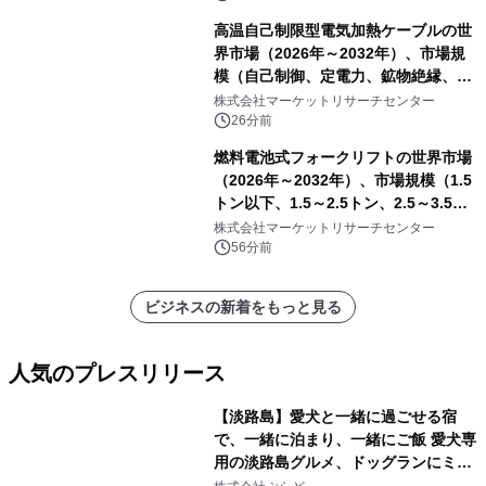
高温自己制限型電気加熱ケーブルの世
界市場（2026年～2032年）、市場規
模（自己制御、定電力、鉱物絶縁、表
皮効果）・分析レポートを発表
株式会社マーケットリサーチセンター
26分前
燃料電池式フォークリフトの世界市場
（2026年～2032年）、市場規模（1.5
トン以下、1.5～2.5トン、2.5～3.5ト
ン、3.5～5.0トン、その他）・分析レ
株式会社マーケットリサーチセンター
ポートを発表
56分前
ビジネスの新着をもっと見る
人気のプレスリリース
【淡路島】愛犬と一緒に過ごせる宿
で、一緒に泊まり、一緒にご飯 愛犬専
用の淡路島グルメ、ドッグランにミニ
1
プール グランピングとトレーラーハウ