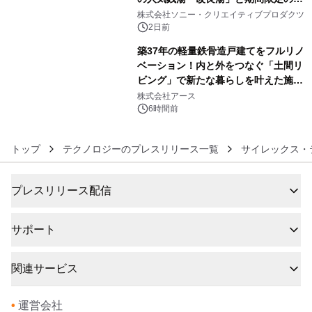
5
ラボレーション サウナイキタイコラ
株式会社ソニー・クリエイティブプロダクツ
ボグッズも発売決定！
2日前
築37年の軽量鉄骨造戸建てをフルリノ
ベーション！内と外をつなぐ「土間リ
ビング」で新たな暮らしを叶えた施工
6
事例を株式会社アースが公開
株式会社アース
6時間前
トップ
テクノロジーのプレスリリース一覧
サイレックス・
プレスリリース配信
サポート
関連サービス
•
運営会社