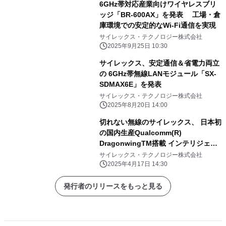
6GHz帯対応産業向けワイヤレスブリ
ッジ「BR-600AX」を発表 工場・倉
庫環境での安定的なWi-Fi通信を実現
サイレックス・テクノロジー株式会社
2025年9月25日 10:30
サイレックス、安定通信＆省電力両立
の 6GHz帯無線LANモジュール「SX-
SDMAX6E」を発表
サイレックス・テクノロジー株式会社
2025年8月20日 14:00
切れない無線のサイレックス、 日本初
の国内生産Qualcomm(R)
DragonwingTM搭載 インテリジェン
トエッジAIモジュール、『EP-200Q』
サイレックス・テクノロジー株式会社
を発表
2025年4月17日 14:30
発行者のリリースをもっと見る