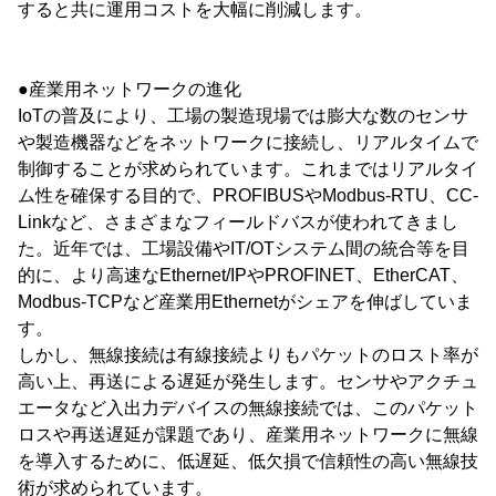
すると共に運用コストを大幅に削減します。
●産業用ネットワークの進化
IoTの普及により、工場の製造現場では膨大な数のセンサ
や製造機器などをネットワークに接続し、リアルタイムで
制御することが求められています。これまではリアルタイ
ム性を確保する目的で、PROFIBUSやModbus-RTU、CC-
Linkなど、さまざまなフィールドバスが使われてきまし
た。近年では、工場設備やIT/OTシステム間の統合等を目
的に、より高速なEthernet/IPやPROFINET、EtherCAT、
Modbus-TCPなど産業用Ethernetがシェアを伸ばしていま
す。
しかし、無線接続は有線接続よりもパケットのロスト率が
高い上、再送による遅延が発生します。センサやアクチュ
エータなど入出力デバイスの無線接続では、このパケット
ロスや再送遅延が課題であり、産業用ネットワークに無線
を導入するために、低遅延、低欠損で信頼性の高い無線技
術が求められています。