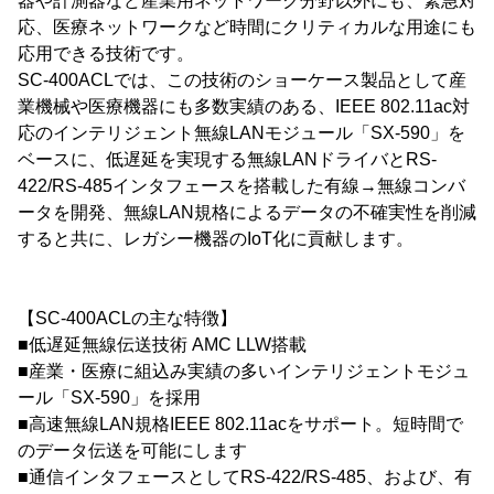
器や計測器など産業用ネットワーク分野以外にも、緊急対
応、医療ネットワークなど時間にクリティカルな用途にも
応用できる技術です。
SC-400ACLでは、この技術のショーケース製品として産
業機械や医療機器にも多数実績のある、IEEE 802.11ac対
応のインテリジェント無線LANモジュール「SX-590」を
ベースに、低遅延を実現する無線LANドライバとRS-
422/RS-485インタフェースを搭載した有線→無線コンバ
ータを開発、無線LAN規格によるデータの不確実性を削減
すると共に、レガシー機器のIoT化に貢献します。
【SC-400ACLの主な特徴】
■低遅延無線伝送技術 AMC LLW搭載
■産業・医療に組込み実績の多いインテリジェントモジュ
ール「SX-590」を採用
■高速無線LAN規格IEEE 802.11acをサポート。短時間で
のデータ伝送を可能にします
■通信インタフェースとしてRS-422/RS-485、および、有