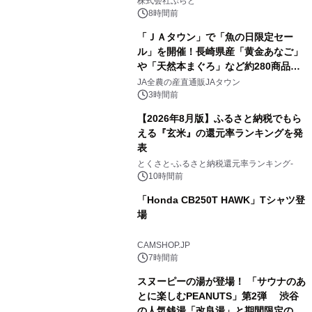
株式会社ぷらど
スの2施設で
8時間前
「ＪＡタウン」で「魚の日限定セー
ル」を開催！長崎県産「黄金あなご」
や「天然本まぐろ」など約280商品を
2
販売！～毎月１０日の定例企画～
JA全農の産直通販JAタウン
3時間前
【2026年8月版】ふるさと納税でもら
える『玄米』の還元率ランキングを発
表
3
とくさと-ふるさと納税還元率ランキング-
10時間前
「Honda CB250T HAWK」Tシャツ登
場
4
CAMSHOP.JP
7時間前
スヌーピーの湯が登場！ 「サウナのあ
とに楽しむPEANUTS」第2弾 渋谷
の人気銭湯「改良湯」と期間限定のコ