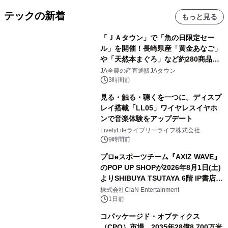
テックの新着
もっと見る
「ＪＡタウン」で「魚の日限定セー
ル」を開催！長崎県産「黄金あなご」
や「天然本まぐろ」など約280商品を
販売！～毎月１０日の定例企画～
JA全農の産直通販JAタウン
3時間前
見る・触る・聴くを一つに。ディスプ
レイ搭載「LL05」ワイヤレスイヤホ
ンで音楽体験をアップデート
LivelyLifeライブリーライフ株式会社
9時間前
プロeスポーツチーム『AXIZ WAVE』
のPOP UP SHOPが2026年8月1日(土)
よりSHIBUYA TSUTAYA 6階 IP書店で
開催決定！！
株式会社ClaN Entertainment
1日前
コパッケージド・オプティクス
（CPO）市場、2035年28億8,700万米