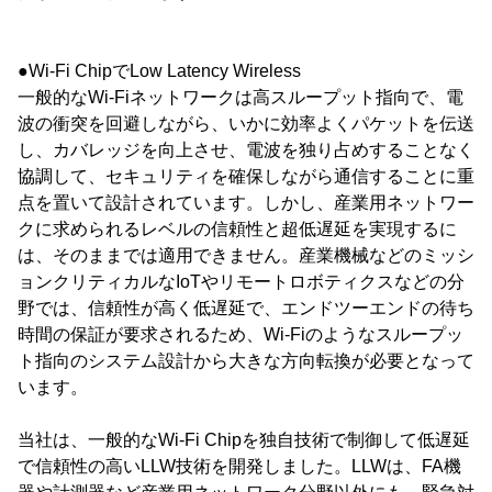
●Wi-Fi ChipでLow Latency Wireless
一般的なWi-Fiネットワークは高スループット指向で、電
波の衝突を回避しながら、いかに効率よくパケットを伝送
し、カバレッジを向上させ、電波を独り占めすることなく
協調して、セキュリティを確保しながら通信することに重
点を置いて設計されています。しかし、産業用ネットワー
クに求められるレベルの信頼性と超低遅延を実現するに
は、そのままでは適用できません。産業機械などのミッシ
ョンクリティカルなIoTやリモートロボティクスなどの分
野では、信頼性が高く低遅延で、エンドツーエンドの待ち
時間の保証が要求されるため、Wi-Fiのようなスループッ
ト指向のシステム設計から大きな方向転換が必要となって
います。
当社は、一般的なWi-Fi Chipを独自技術で制御して低遅延
で信頼性の高いLLW技術を開発しました。LLWは、FA機