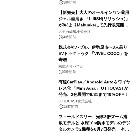
メニューが展開されます
3時間前
【新発売】大人のオールインワン薬用
ジェル歯磨き 「LilliSH(リリッシュ)」
が8/3よりMakuakeにて先行販売開
3
始！
スモカ歯磨株式会社
4時間前
株式会社バブル、伊勢原市へ3人乗り
EVトゥクトゥク 「VIVEL COCO」を
寄贈
4
株式会社バブル
9時間前
有線CarPlay／Android Autoをワイヤ
レス化 「Mini Aura」 OTTOCASTが
発売、2色展開で8/31まで40％OFF！
5
OTTOCAST株式会社
12時間前
フィールドスリー、光学3倍ズーム搭
載モデルと 水深10m防水モデルのデジ
タルカメラ2機種を8月7日発売 有効
6