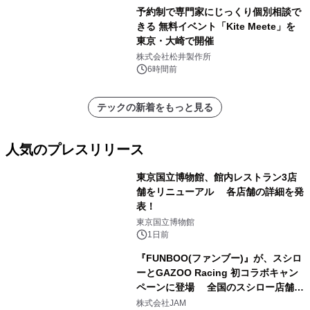
予約制で専門家にじっくり個別相談で
きる 無料イベント「Kite Meete」を
東京・大崎で開催
株式会社松井製作所
6時間前
テックの新着をもっと見る
人気のプレスリリース
東京国立博物館、館内レストラン3店
舗をリニューアル 各店舗の詳細を発
表！
1
東京国立博物館
1日前
『FUNBOO(ファンブー)』が、スシロ
ーとGAZOO Racing 初コラボキャン
ペーンに登場 全国のスシロー店舗で
2
GR 4車種の FUNBOO(ミニカー)付き
株式会社JAM