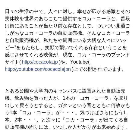
日々の生活の中で、人々に対し、幸せが広がる感激とその
実体験を世界のあちこちで提供するコカ・コーラと、普段
は街にあることが当たり前な存在として、ついつい見過ご
しがちなコカ・コーラの自動販売機。そんなコカ・コーラ
と自動販売機が、私たちや周囲にいる大切な人々に“ハッ
ピー”をもたらし、笑顔で繋いでくれる存在ということを
感じさせてくれる映像が、現在、コカ・コーラのブランド
サイト(
http://cocacola.jp
)や、Youtube(
http://youtube.com/cocacolajpn
)上で公開されています。
とある公園や大学内のキャンパスに設置された自動販売
機。飲み物を買った人が、1本の「コカ・コーラ」を取り
出して戻ろうとすると、ガタンという音とともに何故かも
う1本「コカ・コーラ」が・・・。気づけばさらにもう1
本、2本・・・、と次々に「コカ・コーラ」が出てくる自
動販売機の周りには、いつしか人だかりが出来始めます。