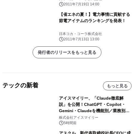
2011年7月19日 14:00
【省エネの夏！】電力事情に貢献する
節電アイテムのランキングを発表！
日本コカ・コーラ株式会社
2011年7月13日 13:00
発行者のリリースをもっと見る
テックの新着
もっと見る
アイスマイリー、「Claude徹底解
説」を公開！ChatGPT・Copilot・
Gemini・Claudeを機能別／業務別に
比較―自社に合う生成AIの選び方がわ
株式会社アイスマイリー
かる実践ガイド
5時間前
アスクル、新代表取締役社長CEOに成