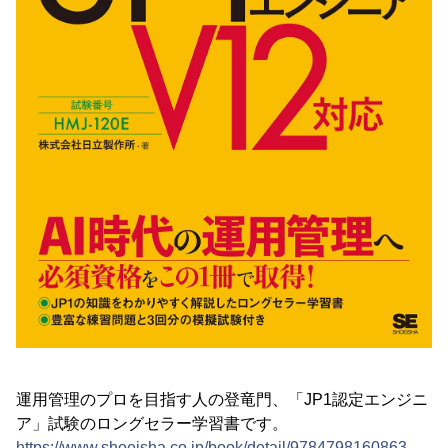
運用管理のプロを目指す人の登竜門、「JP1認定エンジニ
ア」試験のロングセラー学習書です。
https://www.shoeisha.co.jp/book/detail/9784798160863