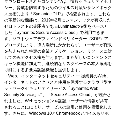
ダウンロードされたコンテンツは、情報セキュリティポリ
シー、脅威を防御するためのウイルス対策やサンドボック
ス技術により「Symantec DLP」で検査されます。これら
の革新的な機能は、2019年2月にシマンテックが買収した
ゼロトラストの先駆者であるLuminateの技術をベースと
した「Symantec Secure Access Cloud」で利用できま
す。ソフトウェアデファインドペリメーター（SDP）ア
プローチにより、導入場所にかかわらず、ユーザーが権限
を与えられた特定の企業アプリケーション、リソースに対
してのみアクセス権を与えます。また新しいコンテンツス
キャン機能に加えて、継続的なリスクベースの本人確認を
可能にする多要素認証機能も提供します。
・Web、インターネットセキュリティ ー 従業員のWeb、
インターネットのアクセスと使用を保護するクラウド型ネ
ットワークセキュリティサービス「Symantec Web
Security Service」に、「Secure Access Cloud」が統合さ
れました。Webセッションや認証ユーザーの情報が共有
されることににより、サービスの運用と使用を簡素化しま
す。さらに、Windows 10とChromebookデバイスもサポ