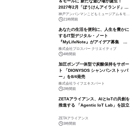
＆モールに 新たな遊び場が誕生！
2027年2月「ぼうけんアイランド」が
3
オープン
神戸アンパンマンこどもミュージアム＆モー
ル
21時間前
あなたの生活を便利に、人生を豊かに
するIT型デジタル・ノート
『MyLifeNote』がアイデア募集 優
4
秀賞100名に1年間無償試用
株式会社プロスパー クリエイティブ
4時間前
加圧ポンプ一体型で炭酸保持をサポー
ト 「DIONYSOS シャンパンストッパ
ー」を8/4発売
5
株式会社ライフエキスパート
2時間前
ZETAアライアンス、AIとIoTの共創を
推進する 「Agentic IoT Lab」を設立
6
ZETAアライアンス
3時間前