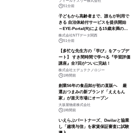
約1300万画素、用途別に選べるコンデ
フィールドスリー株式会社
ジ新登場
51分前
子どもから高齢者まで、誰もが利用で
きる 自治体給付サービスを提供開始
～EYE-Portal(R)による15歳未満の本
人認証と デジタルデバイド対策で実現
株式会社NTTデータ関西
～
51分前
【多忙な先生方の「学び」をアップデ
ート】 すき間時間で学べる『学習評価
講座』全7回がついに完結！
株式会社エデュテクノロジー
1時間前
創業56年の食品卸が初の直販へ 厳
選おつまみの新ブランド「ええもん
家」が楽天市場にオープン
大坂屋物産株式会社
1時間前
いえらぶパートナーズ、Dwilarと協業
し「越境与信」を家賃保証審査に試験
導入