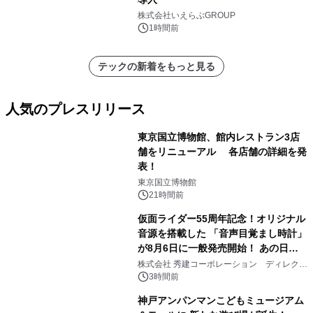
株式会社いえらぶGROUP
1時間前
テックの新着をもっと見る
人気のプレスリリース
東京国立博物館、館内レストラン3店
舗をリニューアル 各店舗の詳細を発
表！
1
東京国立博物館
21時間前
仮面ライダー55周年記念！オリジナル
音源を搭載した 「音声目覚まし時計」
が8月6日に一般発売開始！ あの日の
2
大興奮が今甦る
株式会社 秀建コーポレーション ディレクト
アートギャラリー
3時間前
神戸アンパンマンこどもミュージアム