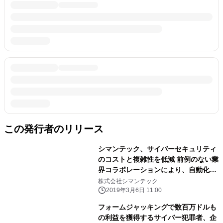
この発行者のリリース
シマンテック、サイバーセキュリティ
のコストと複雑性を低減 前例のない業
界コラボレーションにより、自動化と
連携を推進
株式会社シマンテック
2019年3月6日 11:00
フォームジャッキングで数百万ドルも
の利益を獲得するサイバー犯罪者、企