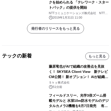
クを始められる 「テレワーク・スター
トパック」の提供を開始
NTTコミュニケーションズ株式会社 NTTセ
キュリティ・ジャパン株式会社 シマンテッ
2019年1月31日 11:00
ク コーポレーション
発行者のリリースをもっと見る
テックの新着
もっと見る
藤原竜也がAIで組織の改善点を見抜
く！ SKYSEA Client View 新テレビ
CM公開！ 新オプション！ AIが組織の
業務実態を分析し労務改善を支援。 藤
Ｓｋｙ株式会社
原竜也メイキング動画公開 「もしAIが
51分前
自分を分析したら、すぐ休めと言われ
フィールドスリー、光学3倍ズーム搭
る自信がある」「昨年の夏はカブトム
載モデルと 水深10m防水モデルのデジ
シを捕まえたり、虫と戦ったり…」
タルカメラ2機種を8月7日発売 有効