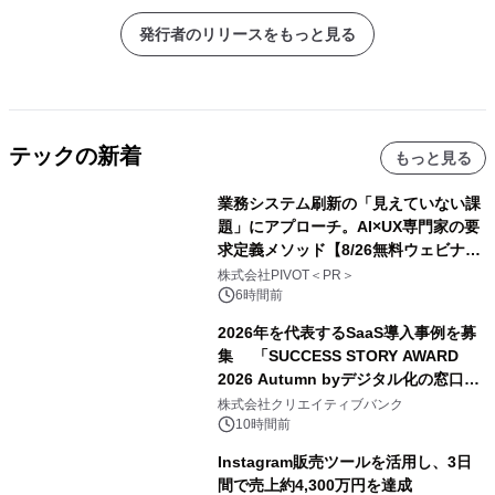
発行者のリリースをもっと見る
テックの新着
もっと見る
業務システム刷新の「見えていない課
題」にアプローチ。AI×UX専門家の要
求定義メソッド【8/26無料ウェビナ
ー】株式会社PIVOT
株式会社PIVOT＜PR＞
6時間前
2026年を代表するSaaS導入事例を募
集 「SUCCESS STORY AWARD
2026 Autumn byデジタル化の窓口」
開催
株式会社クリエイティブバンク
10時間前
Instagram販売ツールを活用し、3日
間で売上約4,300万円を達成