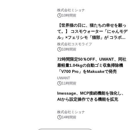
株式会社ミショナ
10時間前
【世界猫の日に、猫たちの幸せを願っ
て。】 コスモウォーター「にゃんモデ
ル」×フェリシモ「猫部」が コラボキ
ャンペーンを実施
株式会社コスモライフ
10時間前
72時間限定50％OFF、UWANT、同社
最軽量1.04kgの自動ゴミ収集掃除機
「V700 Pro」をMakuakeで発売
UWANT
11時間前
lmessage、MCP接続機能を強化し、
AIから設定操作できる機能を拡充
株式会社ミショナ
14時間前