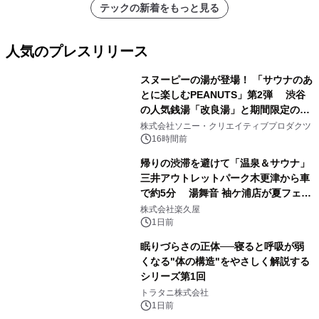
テックの新着をもっと見る
人気のプレスリリース
スヌーピーの湯が登場！ 「サウナのあ
とに楽しむPEANUTS」第2弾 渋谷
の人気銭湯「改良湯」と期間限定のコ
1
ラボレーション サウナイキタイコラ
株式会社ソニー・クリエイティブプロダクツ
ボグッズも発売決定！
16時間前
帰りの渋滞を避けて「温泉＆サウナ」
三井アウトレットパーク木更津から車
で約5分 湯舞音 袖ケ浦店が夏フェア
2
メニューを提供
株式会社楽久屋
1日前
眠りづらさの正体──寝ると呼吸が弱
くなる"体の構造"をやさしく解説する
シリーズ第1回
3
トラタニ株式会社
1日前