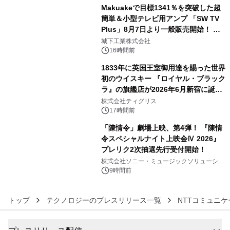
Makuakeで目標1341％を突破した超
簡単＆小型テレビ用アンプ 「SW TV
Plus」8月7日より一般販売開始！ ケ
4
ーブル1本つなぐだけ、テレビの音が
城下工業株式会社
ぐっと豊かに
16時間前
1833年に英国王室御用達を賜った世界
初のウイスキー 『ロイヤル・ブラック
ラ』の旗艦店が2026年6月新宿に誕
5
生 バカルディ ジャパンと連携した
株式会社ティグリス
没入型バー「BAR Arca」
17時間前
「陳情令」劇場上映、第4弾！ 『陳情
令スペシャルナイト上映会Ⅳ 2026』
プレリク2次抽選先行受付開始！
6
株式会社ソニー・ミュージックソリューショ
ンズ
9時間前
トップ
テクノロジーのプレスリリース一覧
NTTコミュニ