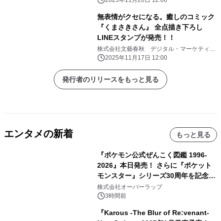
2025年11月20日 12:00
無表情がクセになる。癒しのコミック
『くまさきさん』 全点描き下ろし
LINEスタンプが発売！！
株式会社文藝春秋 デジタル・マーケティン
グ部
2025年11月17日 12:00
発行者のリリースをもっと見る
エンタメの新着
もっと見る
『ポケモン公式ぜんこく図鑑 1996-
2026』本日発売！ さらに『ポケット
モンスター』シリーズ30周年を記念し
た画集『ポケットモンスター ビジュア
株式会社オーバーラップ
ルアートブック』の発売決定！ 2026
3時間前
年12月18日（金）、3冊同時発売！
『Karous -The Blur of Re:venant-