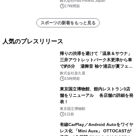
中無休のフィットネスジム＞
株式会社Fast Fitness Japan
17時間前
スポーツの新着をもっと見る
人気のプレスリリース
帰りの渋滞を避けて「温泉＆サウナ」
三井アウトレットパーク木更津から車
で約5分 湯舞音 袖ケ浦店が夏フェア
1
メニューを提供
株式会社楽久屋
15時間前
東京国立博物館、館内レストラン3店
舗をリニューアル 各店舗の詳細を発
表！
2
東京国立博物館
1日前
有線CarPlay／Android Autoをワイヤ
レス化 「Mini Aura」 OTTOCASTが