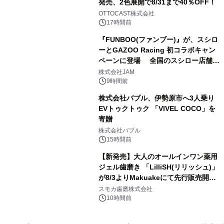
発売、2色展開で8/31まで40％OFF！
3
OTTOCAST株式会社
17時間前
『FUNBOO(ファンブー)』が、スシロ
ーとGAZOO Racing 初コラボキャン
ペーンに登場 全国のスシロー店舗で
4
GR 4車種の FUNBOO(ミニカー)付き
株式会社JAM
メニューが展開されます
9時間前
株式会社バブル、伊勢原市へ3人乗り
EVトゥクトゥク 「VIVEL COCO」を
寄贈
5
株式会社バブル
15時間前
【新発売】大人のオールインワン薬用
ジェル歯磨き 「LilliSH(リリッシュ)」
が8/3よりMakuakeにて先行販売開
6
始！
スモカ歯磨株式会社
10時間前