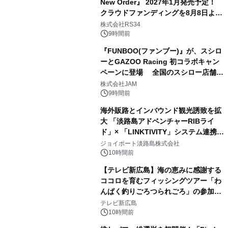
New Order』 2027年1月発売予定！
クラウドファンディングを8月8日より
開始
株式会社RS34
9時間前
『FUNBOO(ファンブー)』が、スシロ
ーとGAZOO Racing 初コラボキャン
ペーンに登場 全国のスシロー店舗で
GR 4車種の FUNBOO(ミニカー)付き
株式会社JAM
メニューが展開されます
9時間前
海外販路とインバウンド観光誘致を拡
大 「淡路島アドベンチャーRIBライ
ド」× 「LINKTIVITY」システム連携を
開始！
ジョイポート淡路島株式会社
10時間前
【テレビ新広島】海の恵みに感謝する
ココロを育むフィッシングツアー「わ
んぱく釣りごろつられごろ」の参加小
学生を募集
テレビ新広島
10時間前