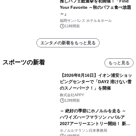
推しパフェ総選挙を初開催！「Find
Your Favorite ～秋のパフェ食べ放題
～」
福岡サンパレス ホテル＆ホール
11時間前
エンタメの新着をもっと見る
スポーツの新着
もっと見る
【2026年8月16日】イオン浦安ショッ
ピングセンターで「DAY2 溶けない雪
のスノーパーク！」を開催
株式会社APPY
12時間前
～ 絶好の季節にホノルルを走る ～
ハワイズハーフマラソン ハパルア
2027アーリーエントリー開始！ 新カ
テゴリー「ハパルアIKI(イキ)」(約
ホノルルマラソン日本事務局