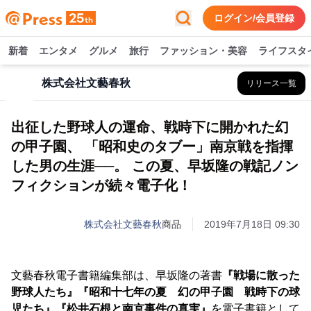
ログイン/会員登録
新着
エンタメ
グルメ
旅行
ファッション・美容
ライフスタ
株式会社文藝春秋
リリース一覧
出征した野球人の運命、戦時下に開かれた幻
の甲子園、 「昭和史のタブー」南京戦を指揮
した男の生涯──。 この夏、早坂隆の戦記ノン
フィクションが続々電子化！
株式会社文藝春秋
商品
2019年7月18日 09:30
文藝春秋電子書籍編集部は、早坂隆の著書
『戦場に散った
野球人たち』『昭和十七年の夏 幻の甲子園 戦時下の球
児たち』『松井石根と南京事件の真実』
を電子書籍として