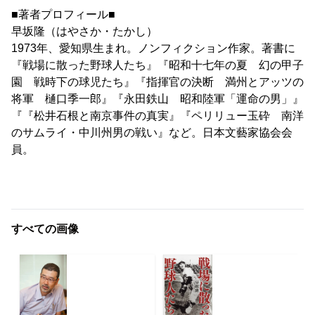
■著者プロフィール■
早坂隆（はやさか・たかし）
1973年、愛知県生まれ。ノンフィクション作家。著書に
『戦場に散った野球人たち』『昭和十七年の夏 幻の甲子
園 戦時下の球児たち』『指揮官の決断 満州とアッツの
将軍 樋口季一郎』『永田鉄山 昭和陸軍「運命の男」』
『『松井石根と南京事件の真実』『ペリリュー玉砕 南洋
のサムライ・中川州男の戦い』など。日本文藝家協会会
員。
すべての画像