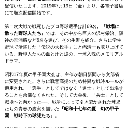
配信いたします。2019年7月19日（金）より、各電子書店
にて順次配信開始です。
第二次大戦で戦死したプロ野球選手は計69名
。『戦場に
散った野球人たち』
では、その中から巨人の沢村栄治、阪
神の景浦將など6名を選び、その生涯を紹介。さらに学生
野球で活躍した「伝説の大投手」こと嶋清一も取り上げて
いる。野球人たちの血と汗と涙の、一球入魂のメモリアル
ドラマ。
昭和17年夏の甲子園大会は、主催が朝日新聞から文部省
に変更された。さらに戦意高揚のため特異な戦時ルールが
適用され、「選手」としてではなく「選士」として出場す
ることを余儀なくされた。そして大会後、「兵士」として
戦場へと向かった──。戦争によって引き裂かされた球児
たちの青春の虚実を描いた
『昭和十七年の夏 幻の甲子
園 戦時下の球児たち』。