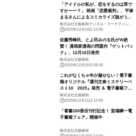
「アイドルの私が、恋をするのは罪で
すかーー？」 映画「恋愛裁判」、平塚
まるさんによるコミカライズ版が 12
月19日（金）より「ピッコマ」にて先
株式会社文藝春秋デジタル・マーケティング
部
行配信開始！
2025年12月19日 12:00
佐藤秀峰氏、とよ田みのる氏がＷ絶
賛！ 漫画家漫画の問題作『ゲットバッ
ク』、12月16日発売
株式会社文藝春秋
2025年12月16日 09:30
これがなくちゃ年が越せない！電子書
籍オリジナル『週刊文春ミステリーベ
スト10 2025』発売 ＆ 電子書籍フェ
ア「文藝春秋ミステリー大祭2025」開
株式会社文藝春秋
催
2025年12月11日 12:00
「著書200冊目刊行記念！ 堂場瞬一電
子書籍フェア」開催中
株式会社文藝春秋