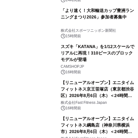
13.4km)が登場
14時間前
「より速く！大和輸送カップ豊洲ラン
ニングまつり2026」参加者募集中
株式会社スポーツニッポン新聞社
15時間前
スズキ「KATANA」を1/12スケールで
リアルに再現！310ピースのブロック
モデルが登場
CAMSHOP.JP
16時間前
【リニューアルオープン】エニタイム
フィットネス京王笹塚店（東京都渋谷
区）2026年8月6日（木）＜24時間年
中無休のフィットネスジム＞
株式会社Fast Fitness Japan
16時間前
【リニューアルオープン】エニタイム
フィットネス綱島店（神奈川県横浜
市）2026年8月6日（木）＜24時間年