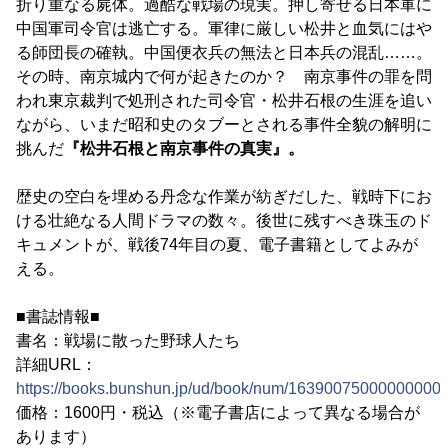
折り重なる屍体。過酷な戦場の現実。押し寄せる日本軍に
中国軍司令官は逃亡する。軍律に厳しい松井と血気にはや
る師団長の確執。中国便衣兵の無法と日本兵の混乱……。
その時、南京城内で何が起きたのか？ 南京事件の罪を問
われ東京裁判で処刑された司令官・松井石根の生涯を追い
ながら、いまだ昭和史のタブーとされる事件全貌の解明に
挑んだ
『松井石根と南京事件の真実』。
歴史の空白を埋める丹念な作業が紡ぎだした、戦時下にお
ける壮絶なる人間ドラマの数々。後世に残すべき珠玉のド
キュメントが、戦後74年目の夏、電子書籍としてよみが
える。
■書誌情報■
書名：戦場に散った野球人たち
詳細URL：
https://books.bunshun.jp/ud/book/num/16390075000000000
価格：1600円・税込（※電子書店によって異なる場合が
あります）